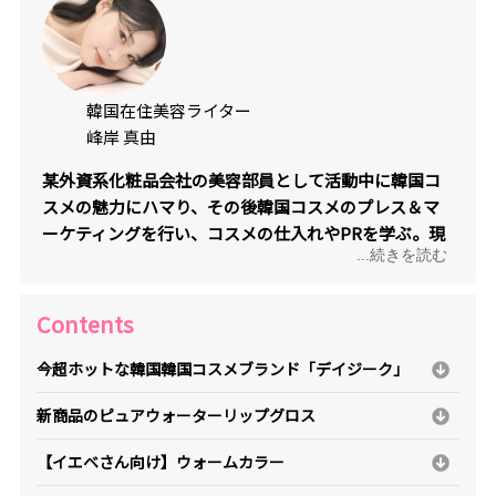
韓国在住美容ライター
峰岸 真由
某外資系化粧品会社の美容部員として活動中に韓国コ
スメの魅力にハマり、その後韓国コスメのプレス＆マ
ーケティングを行い、コスメの仕入れやPRを学ぶ。現
...続きを読む
在はさらに韓国美容を学ぶべく韓国に移住しエディタ
ー/ライターとして活動中。王道から最先端アイテムま
で幅広く韓国コスメを熟知。自身のインスタグラム
Contents
（
＠mayu_tae52
）では現地の最新韓国情報を発信中。
今超ホットな韓国韓国コスメブランド「デイジーク」
新商品のピュアウォーターリップグロス
【イエベさん向け】ウォームカラー