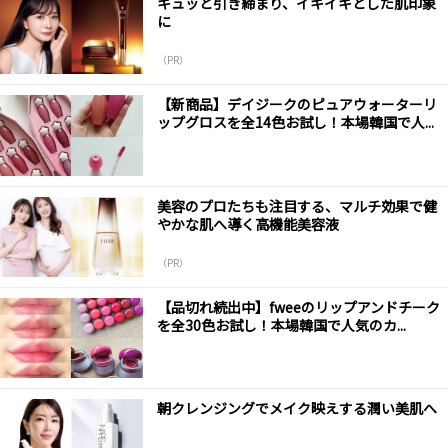
キュッと引き締まり、イキイキとした肌印象
に
（PR）
【新商品】デイジークのピュアウォーターリ
ップグロスを全14色お試し！本場韓国で人...
美容のプロたちも注目する、マルチ効果で健
やかな肌へ導く高機能美容液
（PR）
【品切れ続出中】fweeのリップアンドチーク
を全30色お試し！本場韓国で人気のカ...
朝クレンジングでメイク映えする潤い美肌へ