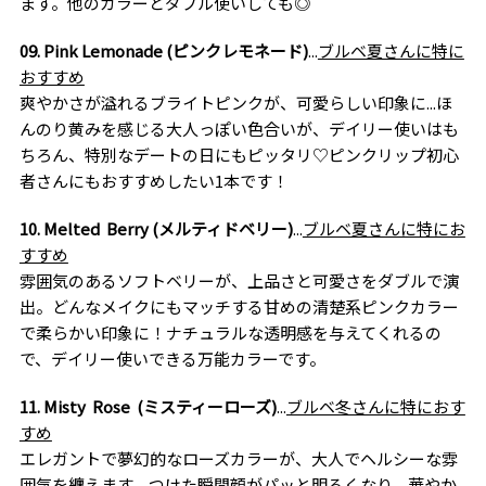
ます。他のカラーとダブル使いしても◎
09. Pink Lemonade (ピンクレモネード)
...
ブルベ夏さんに特に
おすすめ
爽やかさが溢れるブライトピンクが、可愛らしい印象に...ほ
んのり黄みを感じる大人っぽい色合いが、デイリー使いはも
ちろん、特別なデートの日にもピッタリ♡ピンクリップ初心
者さんにもおすすめしたい1本です！
10. Melted Berry (メルティドベリー)
...
ブルベ夏さんに特にお
すすめ
雰囲気のあるソフトベリーが、上品さと可愛さをダブルで演
出。どんなメイクにもマッチする甘めの清楚系ピンクカラー
で柔らかい印象に！ナチュラルな透明感を与えてくれるの
で、デイリー使いできる万能カラーです。
11. Misty Rose (ミスティーローズ)
...
ブルベ冬さんに特におす
すめ
エレガントで夢幻的なローズカラーが、大人でヘルシーな雰
囲気を纏えます。つけた瞬間顔がパッと明るくなり、華やか