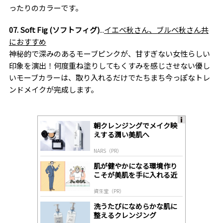
ったりのカラーです。
07. Soft Fig
(ソフトフィグ)
...
イエベ秋さん、ブルベ秋さん共
におすすめ
神秘的で深みのあるモーブピンクが、甘すぎない女性らしい
印象を演出！何度重ね塗りしてもくすみを感じさせない優し
いモーブカラーは、取り入れるだけでたちまち今っぽなトレ
ンドメイクが完成します。
朝クレンジングでメイク映
A
えする潤い美肌へ
ds
by
NARS（PR）
lo
gl
肌が健やかになる環境作り
y
こそが美肌を手に入れる近
道
資生堂（PR）
洗うたびになめらかな肌に
整えるクレンジング