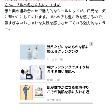
さん、ブルベ冬さん共におすすめ
赤と紫の組み合わせで魅力的なクールレッドが、口元を一気
に華やかにしてくれます。ほんの少し温かみを感じるので、
強すぎないおしゃれな女性を感じさせてくれる魅力的なカラ
ー。
洗うたびになめらかな肌に
A
整えるクレンジング
ds
by
リベルタ（PR）
lo
gl
朝クレンジングでメイク映
y
えする潤い美肌へ
NARS（PR）
肌が健やかになる環境作り
こそが美肌を手に入れる近
道
資生堂（PR）