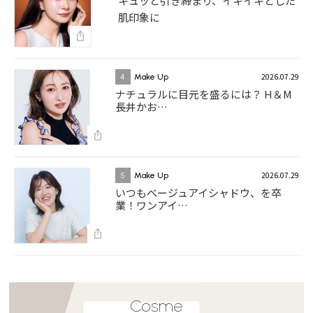
キュッと引き締まり、イキイキとした
肌印象に
2026.07.29
4
Make Up
ナチュラルに目元を盛るには？ H＆M
長井かお…
2026.07.29
5
Make Up
いつもベージュアイシャドウ、を卒
業！ワンアイ…
Cosme