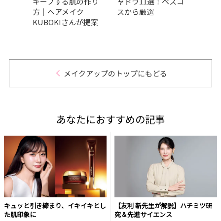
受賞
キープする肌の作り
ャドウ11選！ベスコ
ク」を
選
方｜ヘアメイク
スから厳選
んが
KUBOKIさんが提案
テム
メイクアップのトップにもどる
あなたにおすすめの記事
キュッと引き締まり、イキイキとし
【友利 新先生が解説】ハチミツ研
た肌印象に
究＆先進サイエンス