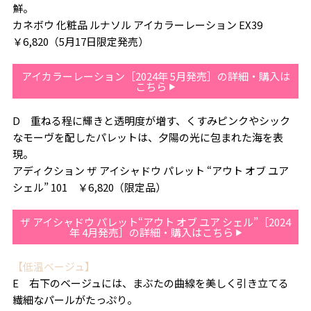
鮮。
カネボウ 化粧品 ルナソル アイカラーレーション EX39
￥6,820（5月17日限定発売）
アイカラーレーション［2024年 5月発売］の詳細・購入は
こちら
D 重ねる程に輝きと透明度が増す、くすみピンクやシック
なモーヴを配したパレットは、夕陽の光に包まれた海を表
現。
アディクション ザ アイシャドウ パレット “アウト オブ ユア
シェル” 101 ￥6,820（限定品）
ザ アイシャドウ パレット“アウト オブ ユア シェル”［2024
年 4月発売］の詳細・購入はこちら
【低温ベージュ】
E 右下のベージュには、まぶたの曲線を美しく引き立てる
繊細なパールがたっぷり。