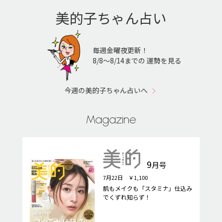
美的子ちゃん占い
毎週金曜夜更新！
8/8〜8/14までの 運勢を見る
今週の美的子ちゃん占いへ
Magazine
9
月号
7月22日 ￥1,100
肌もメイクも「スタミナ」仕込み
でくずれ知らず！