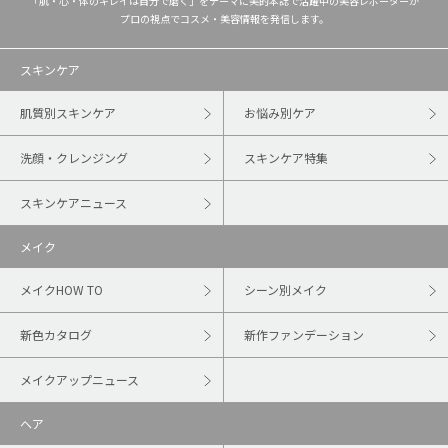
「肌・心・体のキレイは自分で磨く」をテーマに美的本誌で活躍中の美容レポーターが
プロの視点でコスメ・美容情報を発信します。
スキンケア
肌質別スキンケア
お悩み別ケア
洗顔・クレンジング
スキンケア特集
スキンケアニュース
メイク
メイクHOW TO
シーン別メイク
新色カタログ
新作ファンデーション
メイクアップニュース
ヘア