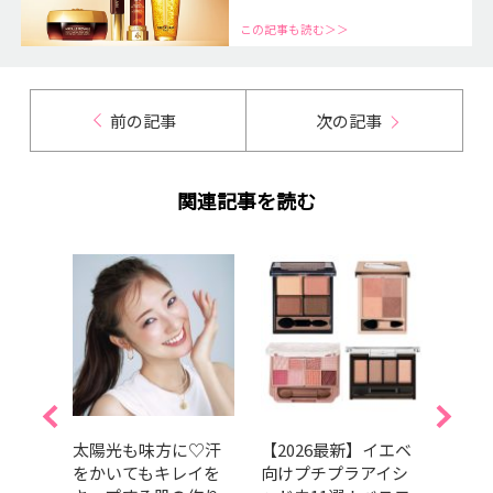
この記事も読む＞＞
前の記事
次の記事
関連記事を読む
プチプ
太陽光も味方に♡汗
【2026最新】イエベ
202
ト10
をかいてもキレイを
向けプチプラアイシ
る「