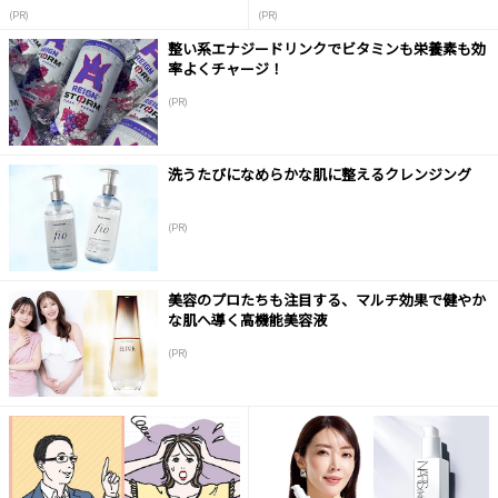
(PR)
(PR)
整い系エナジードリンクでビタミンも栄養素も効
率よくチャージ！
(PR)
洗うたびになめらかな肌に整えるクレンジング
(PR)
美容のプロたちも注目する、マルチ効果で健やか
な肌へ導く高機能美容液
(PR)