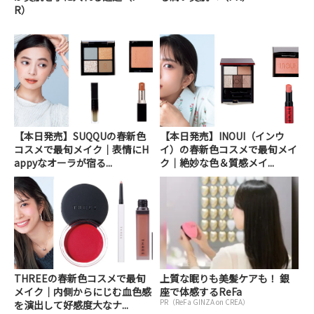
R）
【本日発売】SUQQUの春新色
【本日発売】INOUI（インウ
コスメで最旬メイク｜表情にH
イ）の春新色コスメで最旬メイ
appyなオーラが宿る...
ク｜絶妙な色＆質感メイ...
THREEの春新色コスメで最旬
上質な眠りも美髪ケアも！ 銀
メイク｜内側からにじむ血色感
座で体感するReFa
PR（ReFa GINZA on CREA）
を演出して好感度大なナ...