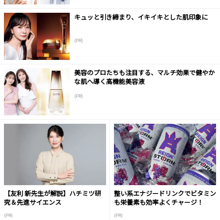
キュッと引き締まり、イキイキとした肌印象に
(PR)
美容のプロたちも注目する、マルチ効果で健やか
な肌へ導く高機能美容液
(PR)
【友利 新先生が解説】ハチミツ研
整い系エナジードリンクでビタミン
究＆先進サイエンス
も栄養素も効率よくチャージ！
(PR)
(PR)