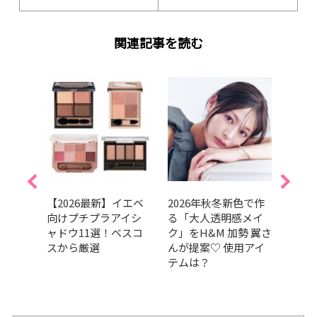
関連記事を読む
崩れな
【2026最新】イエベ
2026年秋冬新色で作
202
ブロ
向けプチプラアイシ
る「大人透明感メイ
GRA
200円
ャドウ11選！ベスコ
ク」をH&M 加勢 翼さ
ベス
すめ
スから厳選
んが提案♡ 使用アイ
部門
テムは？
肌の
だア
的GR