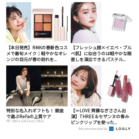
【本日発売】RMKの春新色コス
【フレッシュ顔×イエベ・ブル
メで最旬メイク｜軽やかなオレ
ベ肌】に似合うのは軽やかな眼
ンジの目元が春の訪れを...
差しを演出できるパステル...
特別な名入れギフトも！ 銀座
【＝LOVE 齊藤なぎささん出
で選ぶReFaの上質ケア
演】THREE＆セザンヌの青み
PR（ReFa GINZA on CREA）
ピンクリップを使った...
Recommended by