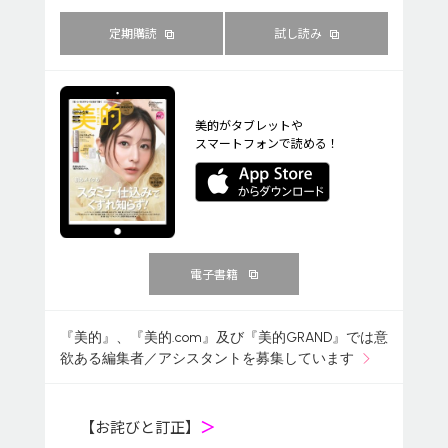
定期購読
試し読み
美的がタブレットや
スマートフォンで読める！
電子書籍
『美的』、『美的.com』及び『美的GRAND』では意
欲ある編集者／アシスタントを募集しています
【お詫びと訂正】
＞