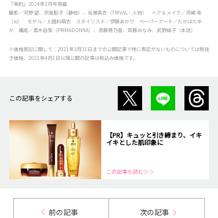
『美的』2024年2月号掲載
撮影／河野 望、宗高聡子（静物）、当瀬真衣（TRIVAL・人物） ヘア＆メイク／河嶋 希
（io） モデル／
上國料萌衣
スタイリスト／伊藤あかり ペーパーアート／たかはたゆ
か 構成／黒木由梨（PRIMADONNA）、斎藤穂乃香、齊藤みなみ、武野絹子（本誌）
※価格表記に関して：2021年3月31日までの公開記事で特に表記がないものについては税抜
き価格、2021年4月1日以降公開の記事は税込み価格です。
この記事をシェアする
【PR】キュッと引き締まり、イキ
イキとした肌印象に
この記事も読む＞＞
前の記事
次の記事