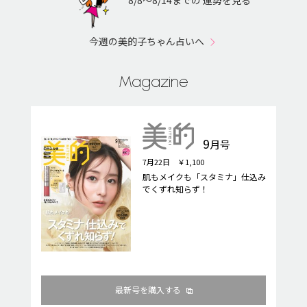
8/8〜8/14までの 運勢を見る
今週の美的子ちゃん占いへ
Magazine
9
月号
7月22日 ￥1,100
肌もメイクも「スタミナ」仕込み
でくずれ知らず！
最新号を購入する