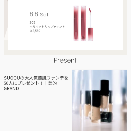
8.8
Sat
3CE
ベルベット リップティント
￥2,530
Present
SUQQUの大人気艶肌ファンデを
50人にプレゼント！｜美的
GRAND