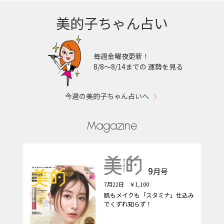
美的子ちゃん占い
毎週金曜夜更新！
8/8〜8/14までの 運勢を見る
今週の美的子ちゃん占いへ
Magazine
9
月号
7月22日 ￥1,100
肌もメイクも「スタミナ」仕込み
でくずれ知らず！