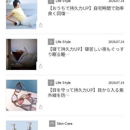
2026.07.14
1
Life Style
【おうちで持久力UP】自宅時間で効率
良く回復…
2026.07.14
2
Life Style
【寝て持久力UP】寝苦しい夜もぐっす
り眠る睡…
2026.07.14
3
Life Style
【目を守って持久力UP】目から入る紫
外線を防…
Skin Care