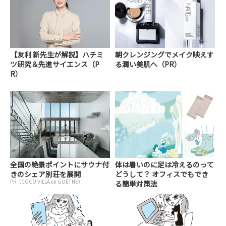
【友利 新先生が解説】ハチミ
朝クレンジングでメイク映えす
ツ研究＆先進サイエンス（P
る潤い美肌へ（PR）
R）
全国の絶景ポイントにサウナ付
体は暑いのに足は冷えるのって
きのシェア別荘を展開
どうして？ オフィスでもでき
PR（COCO VILLA on GOETHE）
る簡単対策法