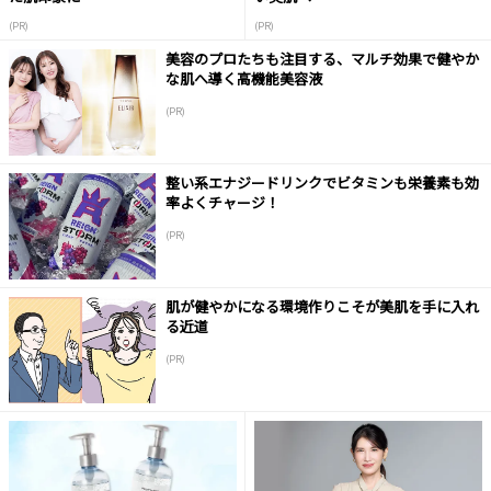
(PR)
(PR)
美容のプロたちも注目する、マルチ効果で健やか
な肌へ導く高機能美容液
(PR)
整い系エナジードリンクでビタミンも栄養素も効
率よくチャージ！
(PR)
肌が健やかになる環境作りこそが美肌を手に入れ
る近道
(PR)