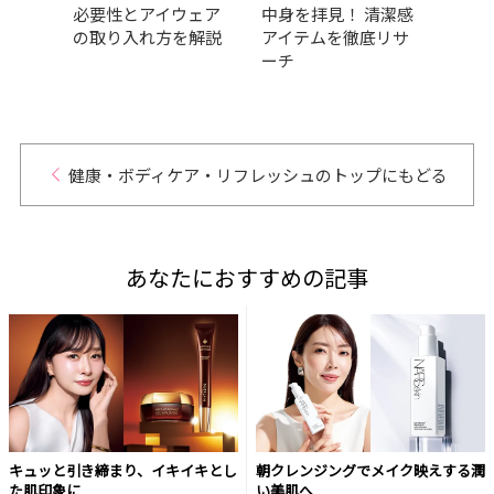
有村
必要性とアイウェア
中身を拝見！ 清潔感
｜運
ィ・
の取り入れ方を解説
アイテムを徹底リサ
前？
ーチ
パイ
めに
健康・ボディケア・リフレッシュのトップにもどる
あなたにおすすめの記事
キュッと引き締まり、イキイキとし
朝クレンジングでメイク映えする潤
た肌印象に
い美肌へ