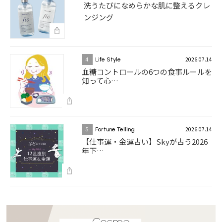
洗うたびになめらかな肌に整えるクレ
ンジング
2026.07.14
4
Life Style
血糖コントロールの6つの食事ルールを
知って心…
2026.07.14
5
Fortune Telling
【仕事運・金運占い】Skyが占う2026
年下…
Cosme