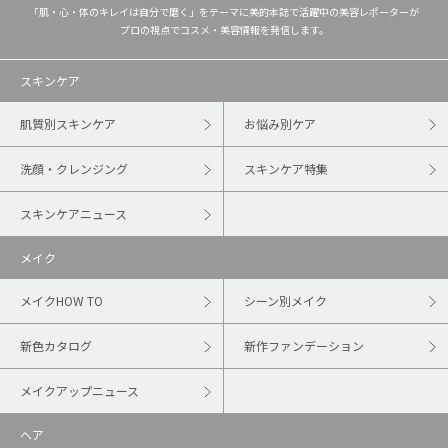
「肌・心・体のキレイは自分で磨く」をテーマに美的本誌で活躍中の美容レポーターが
プロの視点でコスメ・美容情報を発信します。
スキンケア
肌質別スキンケア
お悩み別ケア
洗顔・クレンジング
スキンケア特集
スキンケアニュース
メイク
メイクHOW TO
シーン別メイク
新色カタログ
新作ファンデーション
メイクアップニュース
ヘア