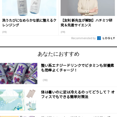
洗うたびになめらかな肌に整えるク
【友利 新先生が解説】ハチミツ研
レンジング
究＆先進サイエンス
(PR)
(PR)
Recommended by
あなたにおすすめ
整い系エナジードリンクでビタミンも栄養素
も効率よくチャージ！
（PR）
体は暑いのに足は冷えるのってどうして？ オ
フィスでもできる簡単対策法