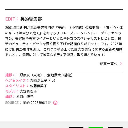
EDIT：
美的編集部
2001年に創刊された美容専門誌『美的』（小学館）の編集部。「肌・心・体
のキレイは自分で磨く」をキャッチフレーズに、タレント、モデル、カメラ
マン、美容家や美容ライターといった各分野のスペシャリストとともに、最
新のビューティトピックを深く掘り下げた誌面作りがモットーです。2026年
には創刊25周年を迎え、これまで積み上げた膨大な美容に関する最新の知見
をもとに、美容に対して誠実なメディア運営に取り組んでいます。
記事一覧へ
撮影：
三瓶康友（人物）、魚地武大（静物）
ヘア＆メイク：
𠮷﨑沙世子（io）
スタイリスト：
佐藤佳菜子
モデル：
大野真理子
構成：
杉浦由佳子
SOURCE：
美的 2026年6月号