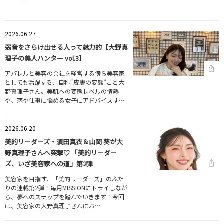
2026.06.27
弱音をさらけ出せる人って魅力的【大野真
理子の美人ハンター vol.3】
アパレルと美容の会社を経営する傍ら美容家
としても活躍する、自称“皮膚の変態”こと大
野真理子さん。美肌への変態レベルの情熱
や、恋や仕事に悩める女子にアドバイスす…
2026.06.20
美的リーダーズ・須田真衣＆山岡 葵が大
野真理子さんへ突撃♡ 「美的リーダー
ズ、いざ美容家への道」第2弾
美容家を目指す、「美的リーダーズ」のふた
りの連載第2弾！毎月MISSIONにトライしなが
ら、夢へのステップを踏んでいきます！今回
は、美容家の大野真理子さんにお…