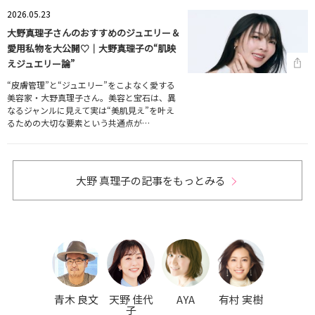
2026.05.23
大野真理子さんのおすすめのジュエリー＆
愛用私物を大公開♡｜大野真理子の“肌映
えジュエリー論”
“皮膚管理”と“ジュエリー”をこよなく愛する
美容家・大野真理子さん。美容と宝石は、異
なるジャンルに見えて実は“美肌見え”を叶え
るための大切な要素という共通点が…
大野 真理子の記事をもっとみる
青木 良文
天野 佳代
AYA
有村 実樹
子