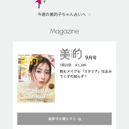
今週の美的子ちゃん占いへ
Magazine
9
月号
7月22日 ￥1,100
肌もメイクも「スタミナ」仕込み
でくずれ知らず！
最新号を購入する