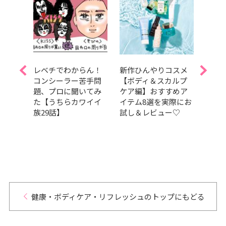
Aぇ!
レベチでわからん！
新作ひんやりコスメ
夏を
島如恵
コンシーラー苦手問
【ボディ＆スカルプ
しっ
題、プロに聞いてみ
ケア編】おすすめア
暑さ
スドラ
た【うちらカワイイ
イテム8選を実際にお
容持
t
族29話】
試し＆レビュー♡
つの
演！【試
健康・ボディケア・リフレッシュのトップにもどる