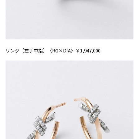
リング［左手中指］〈RG×DIA〉￥1,947,000