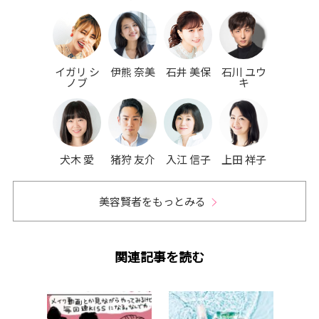
イガリ シ
伊熊 奈美
石井 美保
石川 ユウ
ノブ
キ
犬木 愛
猪狩 友介
入江 信子
上田 祥子
美容賢者をもっとみる
関連記事を読む