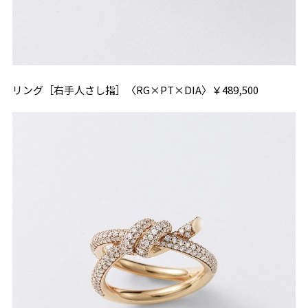
リング［右手人さし指］〈RG×PT×DIA〉￥489,500