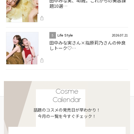
田中みな実、40歳。これからの美容課
題10選…
2026.07.21
5
Life Style
田中みな実さん×指原莉乃さんの仲良
しトーク♡…
Cosme
Calendar
話題のコスメの発売日が早わかり！
今月の一覧を今すぐチェック！