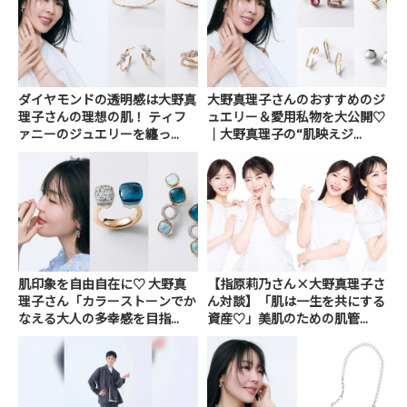
ダイヤモンドの透明感は大野真
大野真理子さんのおすすめのジ
理子さんの理想の肌！ ティフ
ュエリー＆愛用私物を大公開♡
ァニーのジュエリーを纏っ...
｜大野真理子の“肌映えジ...
肌印象を自由自在に♡ 大野真
【指原莉乃さん×大野真理子さ
理子さん「カラーストーンでか
ん対談】「肌は一生を共にする
なえる大人の多幸感を目指...
資産♡」美肌のための肌管...