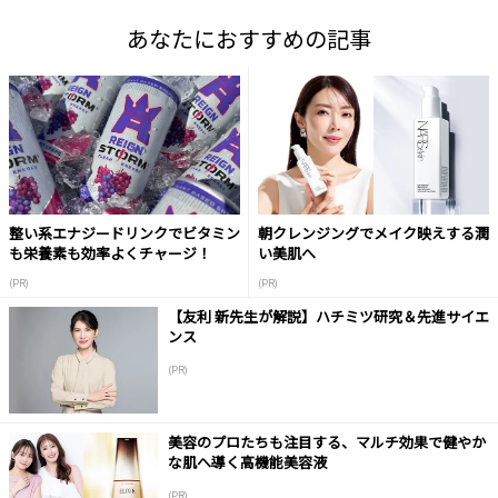
あなたにおすすめの記事
整い系エナジードリンクでビタミン
朝クレンジングでメイク映えする潤
も栄養素も効率よくチャージ！
い美肌へ
(PR)
(PR)
【友利 新先生が解説】ハチミツ研究＆先進サイエ
ンス
(PR)
美容のプロたちも注目する、マルチ効果で健やか
な肌へ導く高機能美容液
(PR)