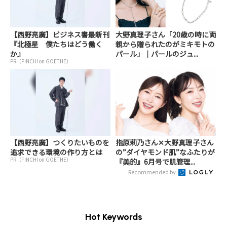
【西野亮廣】ビジネス書最新刊
大野真理子さん「20歳の時に両
『北極星 僕たちはどう働く
親から贈られたのがミキモトの
か』
パール」｜パールのジュ...
PR（FINCHI on GOETHE）
【西野亮廣】つくりたいものを
指原莉乃さん✕大野真理子さん
追求できる環境の作り方とは
の”ダイヤモンド肌”なふたりが
PR（FINCHI on GOETHE）
『美的』6月号で肌管理...
Recommended by
Hot Keywords