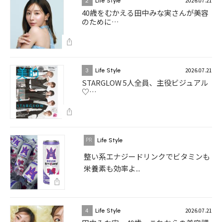
2026.07.21
2
Life Style
40歳をむかえる田中みな実さんが美容
のために…
2026.07.21
3
Life Style
STARGLOW 5人全員、主役ビジュアル
♡…
Life Style
整い系エナジードリンクでビタミンも
栄養素も効率よ...
2026.07.21
4
Life Style