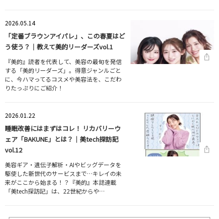
2026.05.14
「定番ブラウンアイパレ」、この春夏はど
う使う？｜教えて美的リーダーズvol.1
『美的』読者を代表して、美容の最旬を発信
する「美的リーダーズ」。得意ジャンルごと
に、今ハマってるコスメや美容法を、こだわ
りたっぷりにご紹介！
2026.01.22
睡眠改善にはまずはコレ！ リカバリーウ
ェア「BAKUNE」とは？｜美tech探訪記
vol.12
美容ギア・遺伝子解析・AIやビッグデータを
駆使した新世代のサービスまで…キレイの未
来がここから始まる！？『美的』本誌連載
「美tech探訪記」は、22世紀からや…