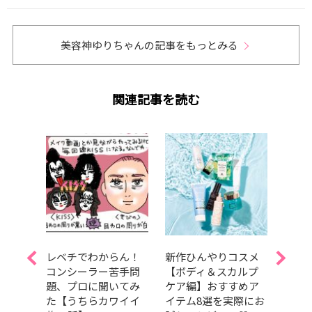
美容神ゆりちゃんの記事をもっとみる
関連記事を読む
Aぇ!
レベチでわからん！
新作ひんやりコスメ
夏を
島如恵
コンシーラー苦手問
【ボディ＆スカルプ
しっ
題、プロに聞いてみ
ケア編】おすすめア
暑さ
スドラ
た【うちらカワイイ
イテム8選を実際にお
容持