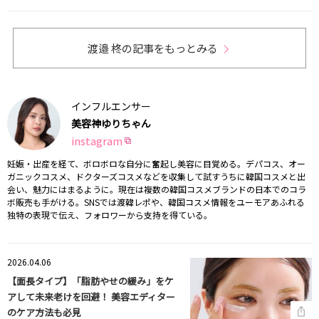
渡邉 柊の記事をもっとみる
インフルエンサー
美容神ゆりちゃん
instagram
妊娠・出産を経て、ボロボロな自分に奮起し美容に目覚める。デパコス、オー
ガニックコスメ、ドクターズコスメなどを収集して試すうちに韓国コスメと出
会い、魅力にはまるように。現在は複数の韓国コスメブランドの日本でのコラ
ボ販売も手がける。SNSでは渡韓レポや、韓国コスメ情報をユーモアあふれる
独特の表現で伝え、フォロワーから支持を得ている。
2026.04.06
【面長タイプ】「脂肪やせの緩み」をケ
アして未来老けを回避！ 美容エディター
のケア方法も必見