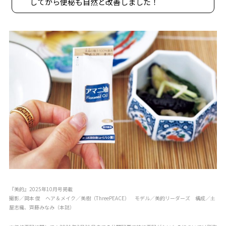
してから便秘も自然と改善しました！
『美的』2025年10月号掲載
撮影／岡本 俊 ヘア＆メイク／美樹（ThreePEACE） モデル／美的リーダーズ 構成／土
屋志織、齊藤みなみ（本誌）