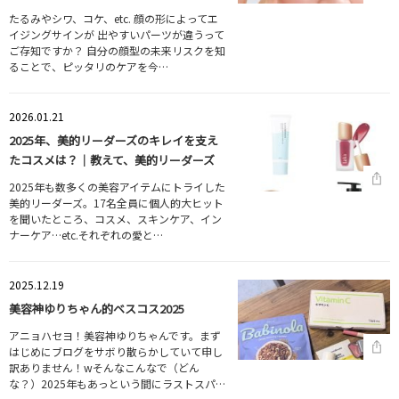
たるみやシワ、コケ、etc. 顔の形によってエ
イジングサインが 出やすいパーツが違うって
ご存知ですか？ 自分の顔型の未来リスクを知
ることで、ピッタリのケアを今…
2026.01.21
2025年、美的リーダーズのキレイを支え
たコスメは？｜教えて、美的リーダーズ
2025年も数多くの美容アイテムにトライした
美的リーダーズ。17名全員に個人的大ヒット
を聞いたところ、コスメ、スキンケア、イン
ナーケア…etc.それぞれの愛と…
2025.12.19
美容神ゆりちゃん的ベスコス2025
アニョハセヨ！美容神ゆりちゃんです。まず
はじめにブログをサボり散らかしていて申し
訳ありません！wそんなこんなで（どん
な？）2025年もあっという間にラストスパ…