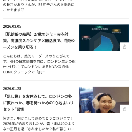
の長井かおりさんが、柳 莉子さんのお悩みに
こたえます♡
2026.03.05
【肌診断の結果】27歳のシミ・赤み対
策。高濃度スキンケア×腸活食で、花粉シ
ーズンを乗り切る！
こんにちは、美的リーダーズのりこぴんで
す。4月の日本帰国を前に、ロンドン生活の総
仕上げとしてロンドンにあるMIYAKO SKIN
CLINICクリニックで「肌…
2026.01.28
「足し算」をお休みして。ロンドンの冬
に教わった、春を待つための“心地よいリ
セット”習慣
皆さま、明けましておめでとうございます！
2026年が始まりましたが、皆さまはどのよう
なお正月を過ごされましたか？私が暮らすロ