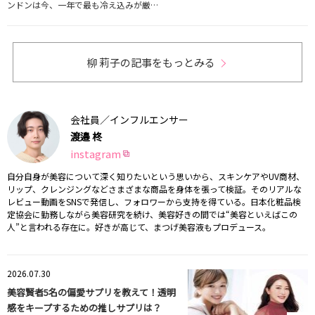
ンドンは今、一年で最も冷え込みが厳…
柳 莉子の記事をもっとみる
会社員／インフルエンサー
渡邉 柊
instagram
自分自身が美容について深く知りたいという思いから、スキンケアやUV商材、
リップ、クレンジングなどさまざまな商品を身体を張って検証。そのリアルな
レビュー動画をSNSで発信し、フォロワーから支持を得ている。日本化粧品検
定協会に勤務しながら美容研究を続け、美容好きの間では“美容といえばこの
人”と言われる存在に。好きが高じて、まつげ美容液もプロデュース。
2026.07.30
美容賢者5名の偏愛サプリを教えて！透明
感をキープするための推しサプリは？