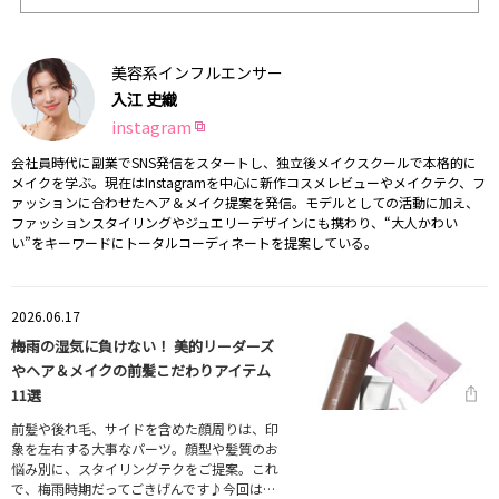
美容系インフルエンサー
入江 史織
instagram
会社員時代に副業でSNS発信をスタートし、独立後メイクスクールで本格的に
メイクを学ぶ。現在はInstagramを中心に新作コスメレビューやメイクテク、フ
ァッションに合わせたヘア＆メイク提案を発信。モデルとしての活動に加え、
ファッションスタイリングやジュエリーデザインにも携わり、“大人かわい
い”をキーワードにトータルコーディネートを提案している。
2026.06.17
梅雨の湿気に負けない！ 美的リーダーズ
やヘア＆メイクの前髪こだわりアイテム
11選
前髪や後れ毛、サイドを含めた顔周りは、印
象を左右する大事なパーツ。顔型や髪質のお
悩み別に、スタイリングテクをご提案。これ
で、梅雨時期だってごきげんです♪今回は…