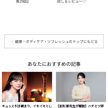
t
族29話】
試し＆レビュー♡
つの
演！【試
健康・ボディケア・リフレッシュのトップにもどる
あなたにおすすめの記事
キュッと引き締まり、イキイキとし
【友利 新先生が解説】ハチミツ研