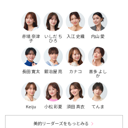
赤埴 奈津
いしだ ち
入江 史織
内山 愛
子
ひろ
長田 寛太
鍛冶屋 亮
カナコ
喜多 よし
か
Keiju
小松 彩夏
須田 真衣
てんま
美的リーダーズをもっとみる