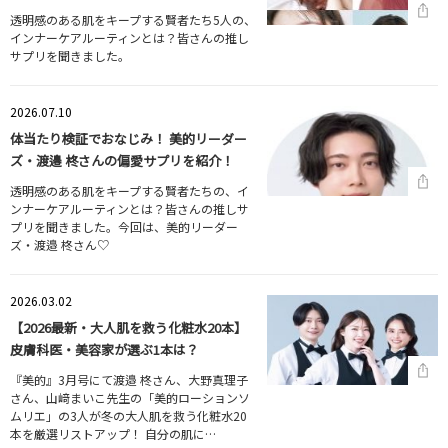
透明感のある肌をキープする賢者たち5人の、
インナーケアルーティンとは？皆さんの推し
サプリを聞きました。
2026.07.10
体当たり検証でおなじみ！ 美的リーダー
ズ・渡邉 柊さんの偏愛サプリを紹介！
透明感のある肌をキープする賢者たちの、イ
ンナーケアルーティンとは？皆さんの推しサ
プリを聞きました。今回は、美的リーダー
ズ・渡邉 柊さん♡
2026.03.02
【2026最新・大人肌を救う化粧水20本】
皮膚科医・美容家が選ぶ1本は？
『美的』3月号にて渡邉 柊さん、大野真理子
さん、山﨑まいこ先生の「美的ローションソ
ムリエ」の3人が冬の大人肌を救う化粧水20
本を厳選リストアップ！ 自分の肌に…