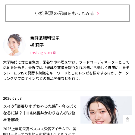
小松 彩夏の記事をもっとみる
発酵薬膳料理家
柳 莉子
instagram
大学時代に食に目覚め、栄養学や料理を学び、フードコーディネーターとして
活動を始める。最近では「発酵や薬膳を取り入れ内側から美しく健康に」をモ
ットーにSNSで発酵や薬膳をキーワードとしたレシピを紹介するほか、ケータ
リングやプロテインなどの商品開発なども行う。
2026.07.08
メイク”頑張りすぎちゃった感”…今っぽく
なるには？｜H＆M長井かおりさんがお悩
みを解決
2026上半期受賞ベスコス受賞アイテムで、美
的リーダーズのお悩みを解決！ヘア＆メイク