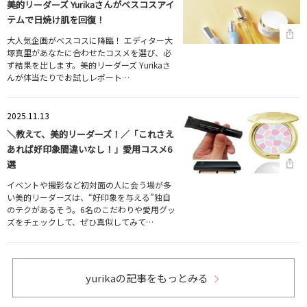
美的リーダーズ Yurikaさんがベスコスアイ
テムで日焼け肌を回復！
大人気企画がベスコスに降臨！ エディター大
塚真里があなたに合わせたコスメを選び、必
ず結果を出します。美的リーダーズ Yurikaさ
んが体当たりでお試しレポート…
2025.11.13
＼教えて、美的リーダーズ！／「これさえ
あれば好印象間違いなし！」愛用コスメ6
選
イベントや撮影など初対面の人に会う場が多
い美的リーダーズは、“好印象を与える”独自
のテクがあるそう。6名のこだわりや愛用グッ
ズをチェックして、ぜひ真似してみて…
yurikaの記事をもっとみる