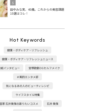
5
田中みな実、40歳。これからの美容課題
10選はコレ！
Hot Keywords
健康・ボディケア・リフレッシュ
健康・ボディケア・リフレッシュニュース
表紙インタビュー
宝塚歌劇OGセルフメイク
＃美的エンタメ部
気になるあの人のビューティレシピ
ライフスタイル特集
容家 石井美保の語りたいコスメ
石井 美保