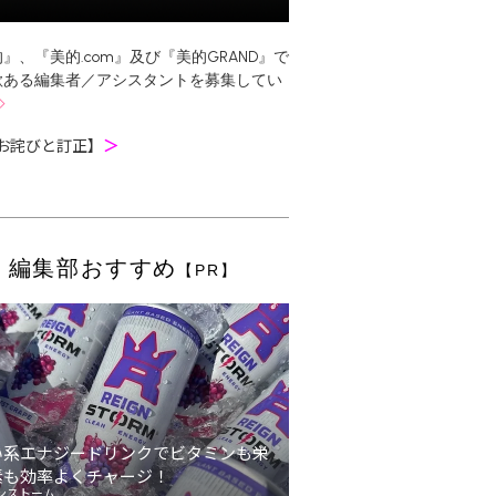
』、『美的.com』及び『美的GRAND』で
欲ある編集者／アシスタントを募集してい
お詫びと訂正】
＞
編集部おすすめ
【PR】
い系エナジードリンクでビタミンも栄
素も効率よくチャージ！
ンストーム