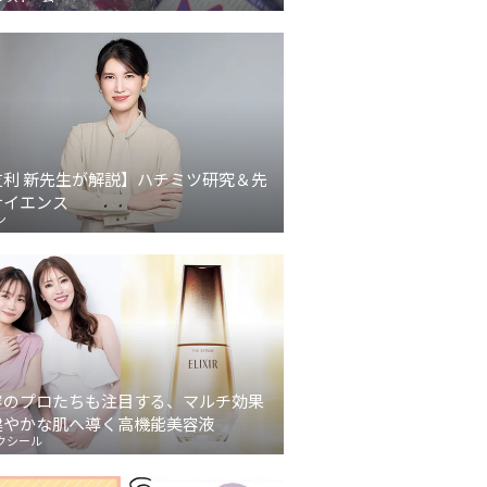
友利 新先生が解説】ハチミツ研究＆先
サイエンス
ン
容のプロたちも注目する、マルチ効果
健やかな肌へ導く高機能美容液
クシール