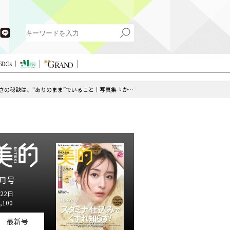
SDGs
飯豊まりえさんのナチュラルな美しさの秘訣は、“ありのまま”でいること｜写真集『かの日、』発売インタビュー
月号
22日
,100
最新号