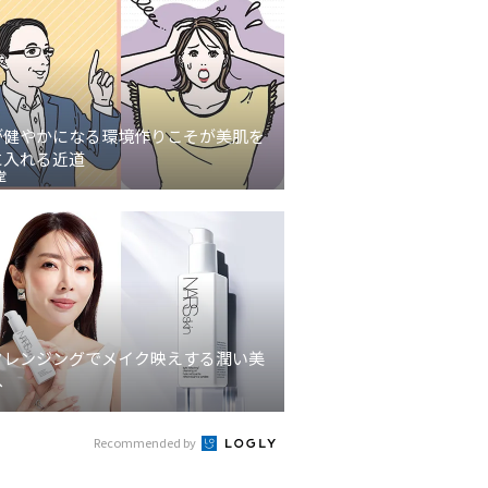
が健やかになる環境作りこそが美肌を
に入れる近道
堂
クレンジングでメイク映えする潤い美
へ
Recommended by