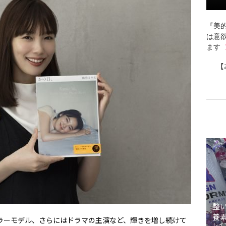
『美的
は意
ます
【
整
養
ギュラーモデル、さらにはドラマの主演など、輝きを増し続けて
レイ