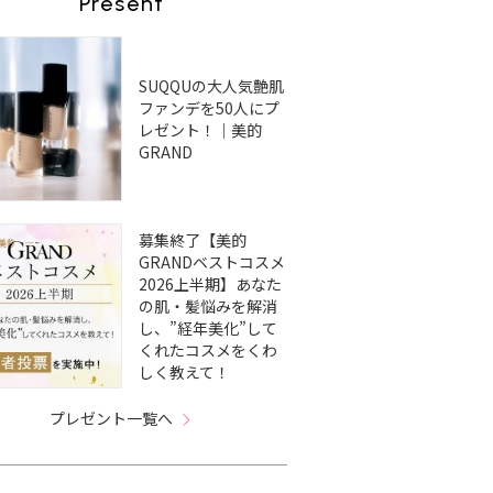
Present
SUQQUの大人気艶肌
ファンデを50人にプ
レゼント！｜美的
GRAND
募集終了【美的
GRANDベストコスメ
2026上半期】あなた
の肌・髪悩みを解消
し、”経年美化”して
くれたコスメをくわ
しく教えて！
プレゼント一覧へ