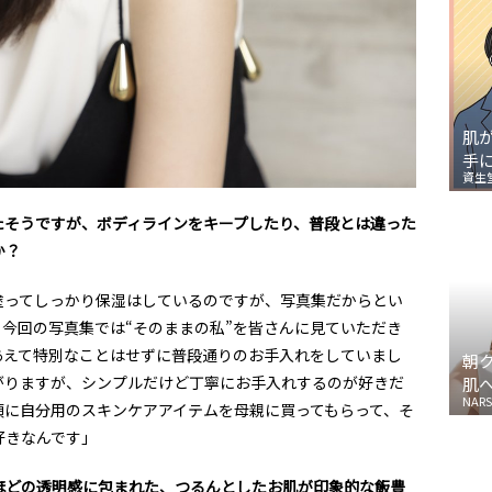
肌
手
資生
たそうですが、ボディラインをキープしたり、普段とは違った
か？
塗ってしっかり保湿はしているのですが、写真集だからとい
今回の写真集では“そのままの私”を皆さんに見ていただき
あえて特別なことはせずに普段通りのお手入れをしていまし
朝
がりますが、シンプルだけど丁寧にお手入れするのが好きだ
肌
NARS
頃に自分用のスキンケアアイテムを母親に買ってもらって、そ
好きなんです」
ほどの透明感に包まれた、つるんとしたお肌が印象的な飯豊