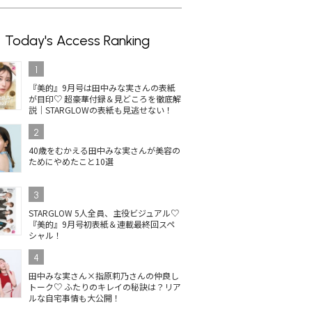
Today's Access Ranking
1
『美的』9月号は田中みな実さんの表紙
が目印♡ 超豪華付録＆見どころを徹底解
説｜STARGLOWの表紙も見逃せない！
2
40歳をむかえる田中みな実さんが美容の
ためにやめたこと10選
3
STARGLOW 5人全員、主役ビジュアル♡
『美的』9月号初表紙＆連載最終回スペ
シャル！
4
田中みな実さん×指原莉乃さんの仲良し
トーク♡ ふたりのキレイの秘訣は？リア
ルな自宅事情も大公開！