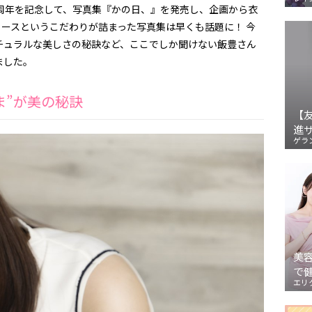
周年を記念して、写真集『かの日、』を発売し、企画から衣
ースというこだわりが詰まった写真集は早くも話題に！ 今
チュラルな美しさの秘訣など、ここでしか聞けない飯豊さん
ました。
ま”が美の秘訣
【
進
ゲラ
美
で
エリ