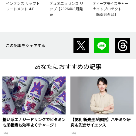
インテンス リップト
デュオエッセンス リ
ディープモイスチャー
リートメント 4-D
ップ［2026年 8月発
ナイトプロテクト
売］
［医薬部外品］
この記事をシェアする
あなたにおすすめの記事
整い系エナジードリンクでビタミン
【友利 新先生が解説】ハチミツ研
も栄養素も効率よくチャージ！
究＆先進サイエンス
(PR)
(PR)