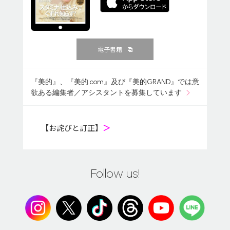
電子書籍
『美的』、『美的.com』及び『美的GRAND』では意
欲ある編集者／アシスタントを募集しています
【お詫びと訂正】
＞
Follow us!