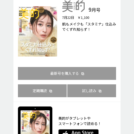
9
月号
7月22日 ￥1,100
肌もメイクも「スタミナ」仕込み
でくずれ知らず！
最新号を購入する
定期購読
試し読み
美的がタブレットや
スマートフォンで読める！