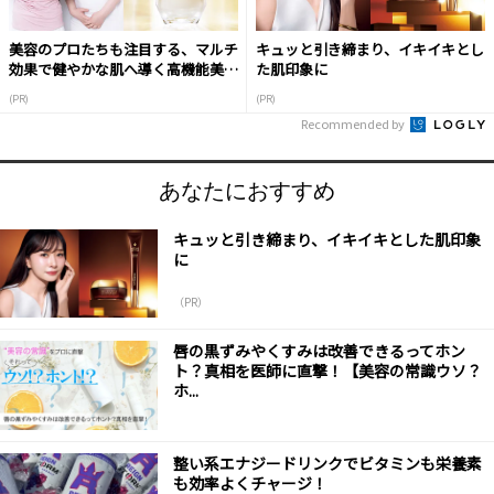
美容のプロたちも注目する、マルチ
キュッと引き締まり、イキイキとし
効果で健やかな肌へ導く高機能美容
た肌印象に
液
(PR)
(PR)
Recommended by
あなたにおすすめ
キュッと引き締まり、イキイキとした肌印象
に
（PR）
唇の黒ずみやくすみは改善できるってホン
ト？真相を医師に直撃！【美容の常識ウソ？
ホ...
整い系エナジードリンクでビタミンも栄養素
も効率よくチャージ！