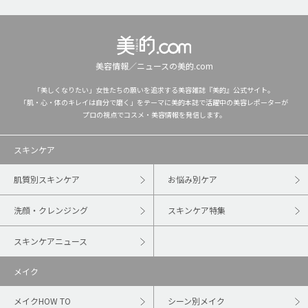
美容情報／ニュースの美的.com
「美しくなりたい」女性たちの願いを追求する美容雑誌『美的』公式サイト。
「肌・心・体のキレイは自分で磨く」をテーマに美的本誌で活躍中の美容レポーターが
プロの視点でコスメ・美容情報を発信します。
スキンケア
肌質別スキンケア
お悩み別ケア
洗顔・クレンジング
スキンケア特集
スキンケアニュース
メイク
メイクHOW TO
シーン別メイク