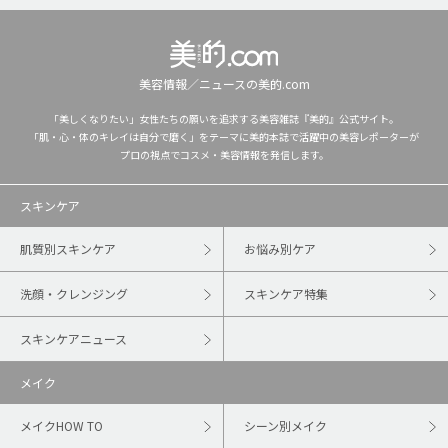
美容情報／ニュースの美的.com
「美しくなりたい」女性たちの願いを追求する美容雑誌『美的』公式サイト。
「肌・心・体のキレイは自分で磨く」をテーマに美的本誌で活躍中の美容レポーターが
プロの視点でコスメ・美容情報を発信します。
スキンケア
肌質別スキンケア
お悩み別ケア
洗顔・クレンジング
スキンケア特集
スキンケアニュース
メイク
メイクHOW TO
シーン別メイク