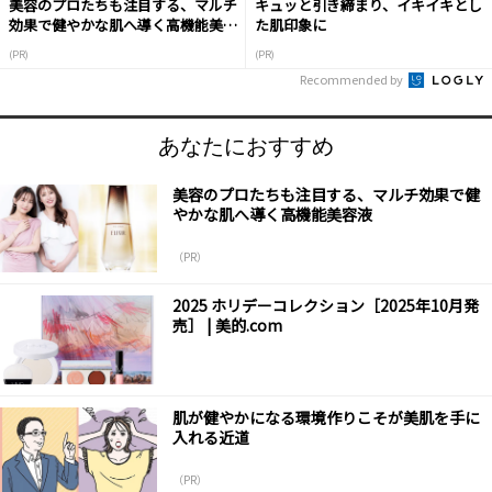
美容のプロたちも注目する、マルチ
キュッと引き締まり、イキイキとし
効果で健やかな肌へ導く高機能美容
た肌印象に
液
(PR)
(PR)
Recommended by
あなたにおすすめ
美容のプロたちも注目する、マルチ効果で健
やかな肌へ導く高機能美容液
（PR）
2025 ホリデーコレクション［2025年10月発
売］ | 美的.com
肌が健やかになる環境作りこそが美肌を手に
入れる近道
（PR）