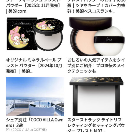
パウダー［2025年 11月発売］
選｜ツヤをキープ！カバー力抜
| 美的.com
群！美的べスコスランキ...
オリジナル ミネラルベール プ
おしろいの人気アイテムをタイ
レスト パウダー［2024年10月
プ別にご紹介！プロ直伝のメイ
発売］ | 美的...
クテクニックも
シェア別荘「COCO VILLA Own
スターストラック ライトリフ
ers」3選
レクティングセッティングパウ
PR（COCO VILLA on GOETHE）
ダー プレスト N 03...