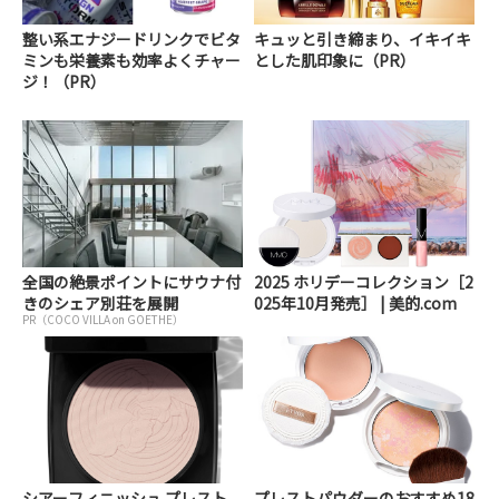
整い系エナジードリンクでビタ
キュッと引き締まり、イキイキ
ミンも栄養素も効率よくチャー
とした肌印象に（PR）
ジ！（PR）
全国の絶景ポイントにサウナ付
2025 ホリデーコレクション［2
きのシェア別荘を展開
025年10月発売］ | 美的.com
PR（COCO VILLA on GOETHE）
シアーフィニッシュ プレスト
プレストパウダーのおすすめ18