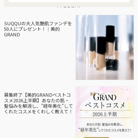
Present
SUQQUの大人気艶肌ファンデを
50人にプレゼント！｜美的
GRAND
募集終了【美的GRANDベストコ
スメ2026上半期】あなたの肌・
髪悩みを解消し、”経年美化”して
くれたコスメをくわしく教えて！