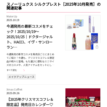
スノーリュクス シルクプレスト［2025年10月発売］の
関連記事
Make Up
2025.10.19
今週発売の最新コスメをチェ
ック！2025/10/19～
2025/10/25｜ドクタージャル
ト、HACCI、イヴ・サンロー
ラン…
今週発売の新作コスメを発売日ごとにまとめ
てご紹介！今週も、クリスマスコフレ＆限定
品が続々と登場。もち運びに便利なミニサイ
ズのコスメや、人気アイテムをセットにし…
すべて読む
メイクアップニュース
Xmas Coffret
2025.09.26
【2025年クリスマスコフレ＆
限定品】発売日カレンダー♡