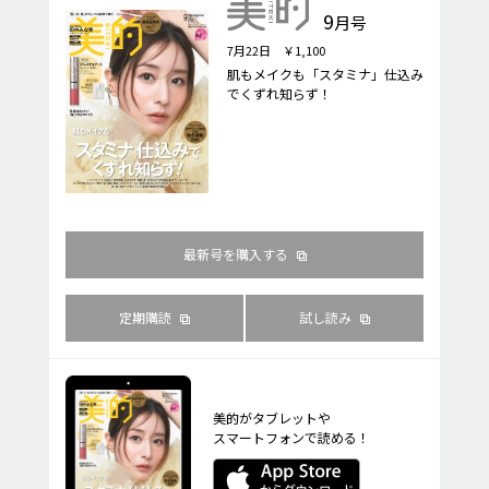
9
月号
7月22日 ￥1,100
肌もメイクも「スタミナ」仕込み
でくずれ知らず！
最新号を購入する
定期購読
試し読み
美的がタブレットや
スマートフォンで読める！