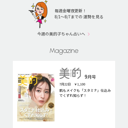
毎週金曜夜更新！
8/1〜8/7までの 運勢を見る
今週の美的子ちゃん占いへ
Magazine
9
月号
7月22日 ￥1,100
肌もメイクも「スタミナ」仕込み
でくずれ知らず！