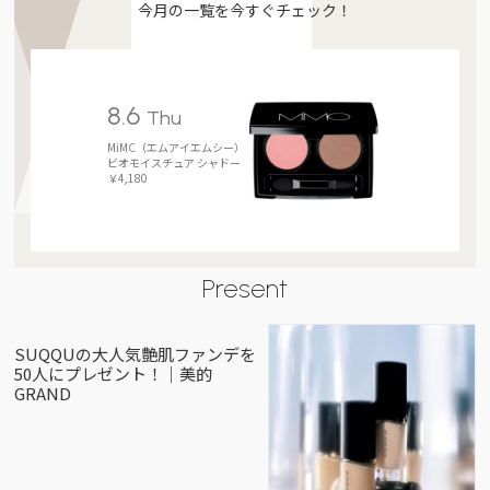
今月の一覧を今すぐチェック！
8.6
Thu
MiMC（エムアイエムシー）
ビオモイスチュア シャドー
￥4,180
Present
SUQQUの大人気艶肌ファンデを
50人にプレゼント！｜美的
GRAND