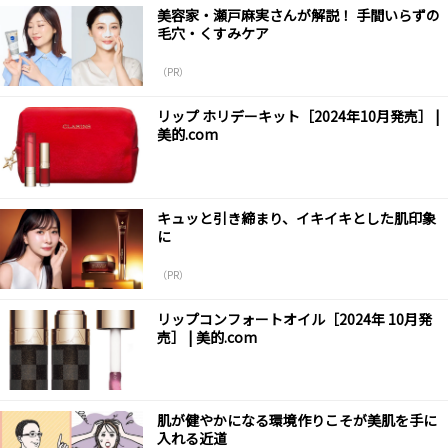
美容家・瀬戸麻実さんが解説！ 手間いらずの
毛穴・くすみケア
（PR）
リップ ホリデーキット［2024年10月発売］ |
美的.com
キュッと引き締まり、イキイキとした肌印象
に
（PR）
リップコンフォートオイル［2024年 10月発
売］ | 美的.com
肌が健やかになる環境作りこそが美肌を手に
入れる近道