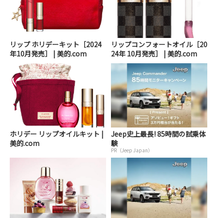
リップ ホリデーキット［2024
リップコンフォートオイル［20
年10月発売］ | 美的.com
24年 10月発売］ | 美的.com
ホリデー リップオイルキット |
Jeep史上最長! 85時間の試乗体
美的.com
験
PR（Jeep Japan）