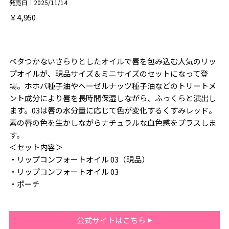
発売日｜2025/11/14
￥4,950
ベタつかないさらりとしたオイルで唇を包み込む人気のリッ
プオイルが、現品サイズ＆ミニサイズのセットになって登
場。ホホバ種子油やヘーゼルナッツ種子油などのトリートメ
ント成分により唇を長時間保湿しながら、ふっくらと演出し
ます。03は唇の水分量に応じて色が変化するくすみレッド。
素の唇の色を生かしながらナチュラルな血色感をプラスしま
す。
＜セット内容＞
・リップコンフォートオイル 03（現品）
・リップコンフォートオイル 03
・ポーチ
公式サイトはこちら