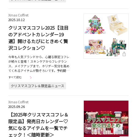
Xmas Coffret
2025.10.12
クリスマスコフレ2025【注目
のアドベントカレンダー19
選】開けるたびにときめく贅
沢コレクション♡
今年も人気ブランドから、心躍る限定コフレ
が続々と登場！ スキンケアからフレグラン
ス、メイクアップまで、ホリデー気分を高め
てくれるアイテムが勢ぞろいです。予約開…
すべて読む
クリスマスコフレ＆限定品ニュース
Xmas Coffret
2025.09.26
【2025年クリスマスコフレ＆
限定品】発売日カレンダー♡
気になるアイテムを一覧でチ
ェック！＜随時更新＞