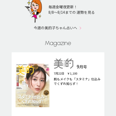
毎週金曜夜更新！
8/8〜8/14までの 運勢を見る
今週の美的子ちゃん占いへ
Magazine
9
月号
7月22日 ￥1,100
肌もメイクも「スタミナ」仕込み
でくずれ知らず！