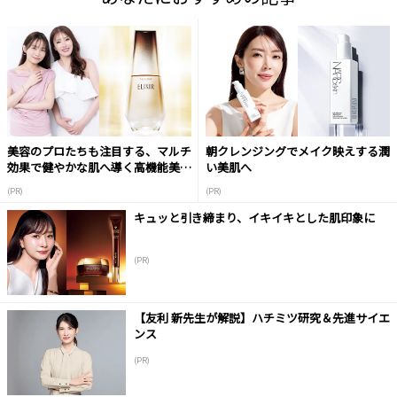
美容のプロたちも注目する、マルチ
朝クレンジングでメイク映えする潤
効果で健やかな肌へ導く高機能美容
い美肌へ
液
(PR)
(PR)
キュッと引き締まり、イキイキとした肌印象に
(PR)
【友利 新先生が解説】ハチミツ研究＆先進サイエ
ンス
(PR)