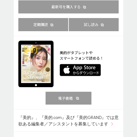
最新号を購入する
定期購読
試し読み
美的がタブレットや
スマートフォンで読める！
電子書籍
『美的』、『美的.com』及び『美的GRAND』では意
欲ある編集者／アシスタントを募集しています