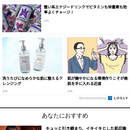
整い系エナジードリンクでビタミンも栄養素も効
率よくチャージ！
(PR)
洗うたびになめらかな肌に整えるク
肌が健やかになる環境作りこそが美
レンジング
肌を手に入れる近道
(PR)
(PR)
Recommended by
あなたにおすすめ
キュッと引き締まり、イキイキとした肌印象