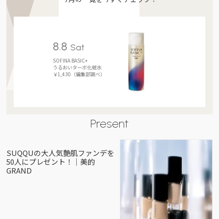
8.8
Sat
SOFINA BASIC+
うるおいターボ化粧水
￥1,430（編集部調べ）
Present
SUQQUの大人気艶肌ファンデを
50人にプレゼント！｜美的
GRAND