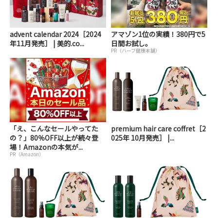
advent calendar 2024［2024
アマゾン1位の実績！380円で5
年11月発売］ | 美的.co...
日間お試し。
PR（ハーブ健康本舗）
「え、こんなセールやってた
premium hair care coffret［2
の？」80％OFF以上が続々登
025年 10月発売］ |...
場！Amazonの本気が...
PR（Amazon）