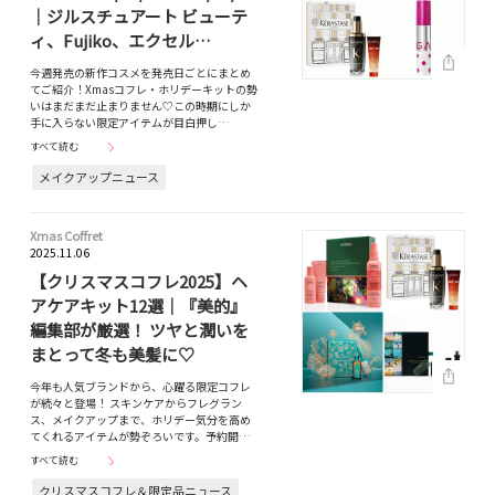
｜ジルスチュアート ビューテ
ィ、Fujiko、エクセル…
今週発売の新作コスメを発売日ごとにまとめ
てご紹介！Xmasコフレ・ホリデーキットの勢
いはまだまだ止まりません♡この時期にしか
手に入らない限定アイテムが目白押し…
すべて読む
メイクアップニュース
Xmas Coffret
2025.11.06
【クリスマスコフレ2025】ヘ
アケアキット12選｜『美的』
編集部が厳選！ ツヤと潤いを
まとって冬も美髪に♡
今年も人気ブランドから、心躍る限定コフレ
が続々と登場！ スキンケアからフレグラン
ス、メイクアップまで、ホリデー気分を高め
てくれるアイテムが勢ぞろいです。予約開…
すべて読む
クリスマスコフレ＆限定品ニュース