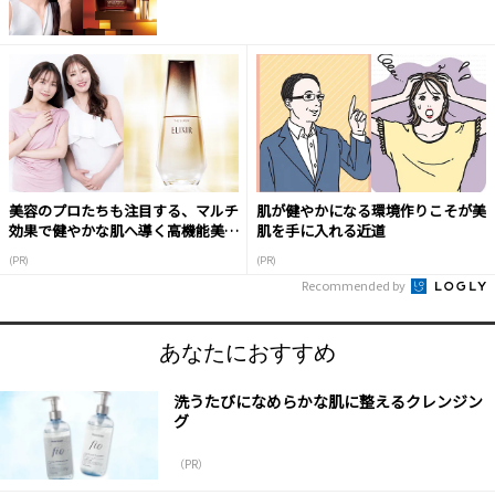
美容のプロたちも注目する、マルチ
肌が健やかになる環境作りこそが美
効果で健やかな肌へ導く高機能美容
肌を手に入れる近道
液
(PR)
(PR)
Recommended by
あなたにおすすめ
洗うたびになめらかな肌に整えるクレンジン
グ
（PR）