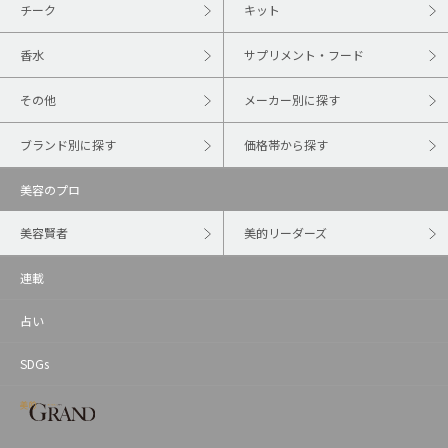
チーク
キット
香水
サプリメント・フード
その他
メーカー別に探す
ブランド別に探す
価格帯から探す
美容のプロ
美容賢者
美的リーダーズ
連載
占い
SDGs