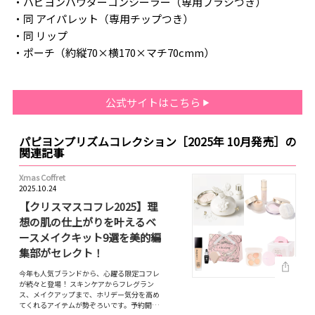
・パピヨンパウダーコンシーラー（専用ブラシつき）
・同 アイパレット（専用チップつき）
・同 リップ
・ポーチ（約縦70×横170×マチ70cmm）
公式サイトはこちら
パピヨンプリズムコレクション［2025年 10月発売］の
関連記事
Xmas Coffret
2025.10.24
【クリスマスコフレ2025】理
想の肌の仕上がりを叶えるベ
ースメイクキット9選を美的編
集部がセレクト！
今年も人気ブランドから、心躍る限定コフレ
が続々と登場！ スキンケアからフレグラン
ス、メイクアップまで、ホリデー気分を高め
てくれるアイテムが勢ぞろいです。予約開…