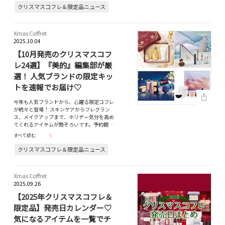
クリスマスコフレ＆限定品ニュース
Xmas Coffret
2025.10.04
【10月発売のクリスマスコフ
レ24選】『美的』編集部が厳
選！ 人気ブランドの限定キッ
トを速報でお届け♡
今年も人気ブランドから、心躍る限定コフレ
が続々と登場！ スキンケアからフレグラン
ス、メイクアップまで、ホリデー気分を高め
てくれるアイテムが勢ぞろいです。予約開…
すべて読む
クリスマスコフレ＆限定品ニュース
Xmas Coffret
2025.09.26
【2025年クリスマスコフレ＆
限定品】発売日カレンダー♡
気になるアイテムを一覧でチ