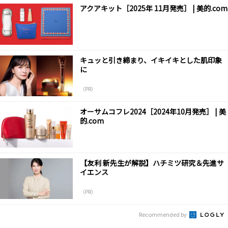
アクアキット［2025年 11月発売］ | 美的.com
キュッと引き締まり、イキイキとした肌印象
に
（PR）
オーサムコフレ2024［2024年10月発売］ | 美
的.com
【友利 新先生が解説】ハチミツ研究＆先進サ
イエンス
（PR）
Recommended by