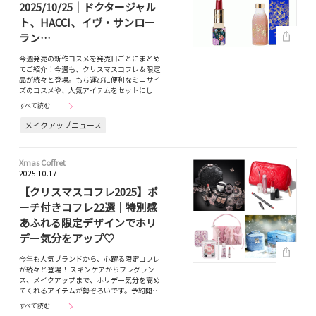
2025/10/25｜ドクタージャル
ト、HACCI、イヴ・サンロー
ラン…
今週発売の新作コスメを発売日ごとにまとめ
てご紹介！今週も、クリスマスコフレ＆限定
品が続々と登場。もち運びに便利なミニサイ
ズのコスメや、人気アイテムをセットにし…
すべて読む
メイクアップニュース
Xmas Coffret
2025.10.17
【クリスマスコフレ2025】ポ
ーチ付きコフレ22選｜特別感
あふれる限定デザインでホリ
デー気分をアップ♡
今年も人気ブランドから、心躍る限定コフレ
が続々と登場！ スキンケアからフレグラン
ス、メイクアップまで、ホリデー気分を高め
てくれるアイテムが勢ぞろいです。予約開…
すべて読む