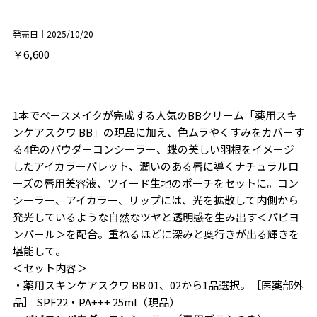
発売日｜2025/10/20
￥6,600
1本でベースメイクが完成する人気のBBクリーム「薬用スキ
ンケアスクワ BB」の現品に加え、色ムラやくすみをカバーす
る4色のパウダーコンシーラー、蝶の美しい羽根をイメージ
したアイカラーパレット、潤いのある唇に導くナチュラルロ
ーズの唇用美容液、ツイード生地のポーチをセットに。コン
シーラー、アイカラー、リップには、光を拡散して内側から
発光しているような自然なツヤと透明感を生み出す＜パピヨ
ンパール＞を配合。重ねるほどに深みと奥行きが出る輝きを
堪能して。
＜セット内容＞
・薬用スキンケアスクワ BB 01、02から1品選択。［医薬部外
品］ SPF22・PA+++ 25ml（現品）