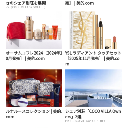
きのシェア別荘を展開
売］ | 美的.com
PR（COCO VILLA on GOETHE）
オーサムコフレ2024［2024年1
YSL ラディアント タッチセット
0月発売］ | 美的.com
［2025年11月発売］ | 美的.co
m
ルナルースコレクション | 美的.
シェア別荘「COCO VILLA Own
com
ers」3選
PR（COCO VILLA on GOETHE）