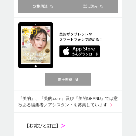
定期購読
試し読み
美的がタブレットや
スマートフォンで読める！
電子書籍
『美的』、『美的.com』及び『美的GRAND』では意
欲ある編集者／アシスタントを募集しています
【お詫びと訂正】
＞