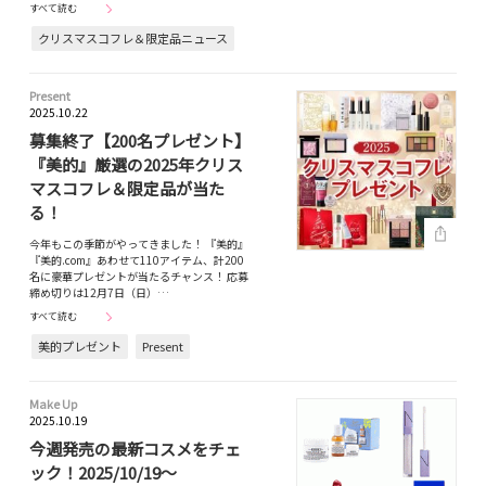
すべて読む
クリスマスコフレ＆限定品ニュース
Present
2025.10.22
募集終了【200名プレゼント】
『美的』厳選の2025年クリス
マスコフレ＆限定品が当た
る！
今年もこの季節がやってきました！ 『美的』
『美的.com』あわせて110アイテム、計200
名に豪華プレゼントが当たるチャンス！ 応募
締め切りは12月7日（日）…
すべて読む
美的プレゼント
Present
Make Up
2025.10.19
今週発売の最新コスメをチェ
ック！2025/10/19～