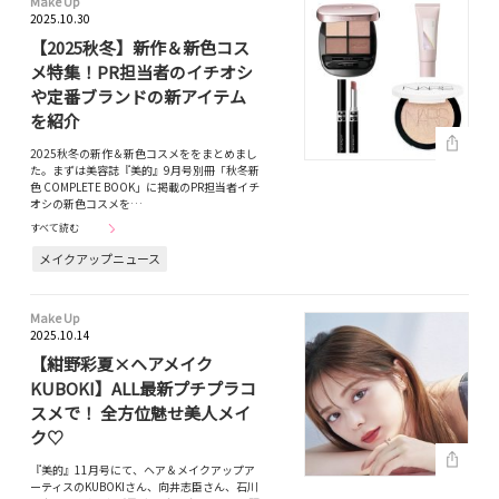
Make Up
2025.10.30
【2025秋冬】新作＆新色コス
メ特集！PR担当者のイチオシ
や定番ブランドの新アイテム
を紹介
2025秋冬の新作＆新色コスメををまとめまし
た。まずは美容誌『美的』9月号別冊「秋冬新
色 COMPLETE BOOK」に掲載のPR担当者イチ
オシの新色コスメを…
すべて読む
メイクアップニュース
Make Up
2025.10.14
【紺野彩夏×ヘアメイク
KUBOKI】ALL最新プチプラコ
スメで！ 全方位魅せ美人メイ
ク♡
『美的』11月号にて、ヘア＆メイクアップア
ーティスのKUBOKIさん、向井志臣さん、石川