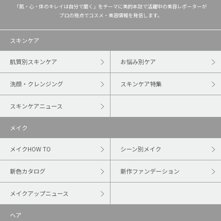
「肌・心・体のキレイは自分で磨く」をテーマに美的本誌で活躍中の美容レポーターが
プロの視点でコスメ・美容情報を発信します。
スキンケア
肌質別スキンケア
お悩み別ケア
洗顔・クレンジング
スキンケア特集
スキンケアニュース
メイク
メイクHOW TO
シーン別メイク
新色カタログ
新作ファンデーション
メイクアップニュース
ヘア