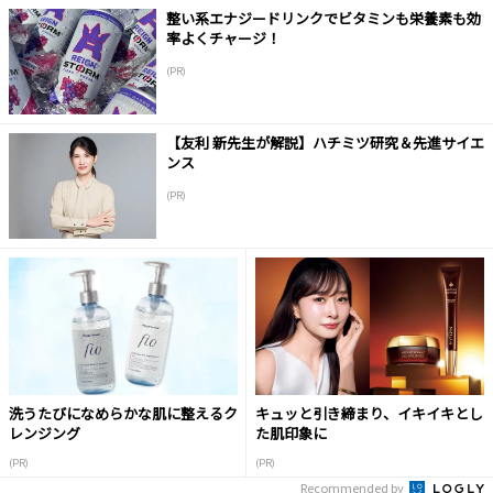
整い系エナジードリンクでビタミンも栄養素も効
率よくチャージ！
(PR)
【友利 新先生が解説】ハチミツ研究＆先進サイエ
ンス
(PR)
洗うたびになめらかな肌に整えるク
キュッと引き締まり、イキイキとし
レンジング
た肌印象に
(PR)
(PR)
Recommended by