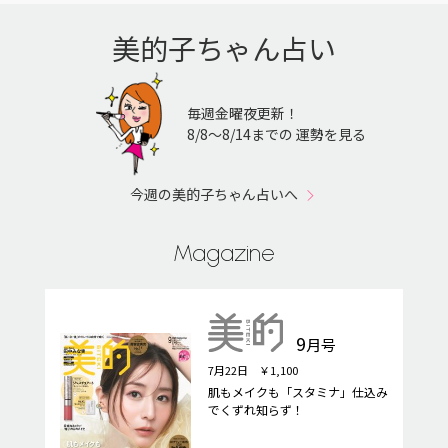
美的子ちゃん占い
毎週金曜夜更新！
8/8〜8/14までの 運勢を見る
今週の美的子ちゃん占いへ
Magazine
9
月号
7月22日 ￥1,100
肌もメイクも「スタミナ」仕込み
でくずれ知らず！