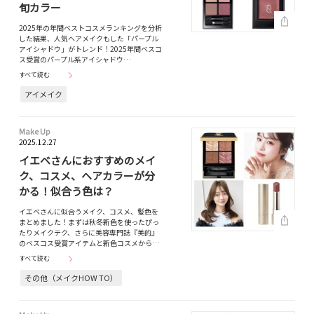
旬カラー
2025年の年間ベストコスメランキングを分析
した結果、人気ヘアメイクもした「パープル
アイシャドウ」がトレンド！2025年間ベスコ
ス受賞のパープル系アイシャドウ…
すべて読む
アイメイク
Make Up
2025.12.27
イエベさんにおすすめのメイ
ク、コスメ、ヘアカラーが分
かる！似合う色は？
イエベさんに似合うメイク、コスメ、髪色を
まとめました！まずは秋冬新色を使ったぴっ
たりメイクテク、さらに美容専門誌『美的』
のベスコス受賞アイテムと新色コスメから…
すべて読む
その他（メイクHOW TO）