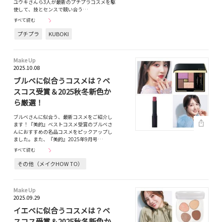
ユウキさんら3人が最新のプチプラコスメを駆
使して、技とセンスで競い合う…
すべて読む
プチプラ
KUBOKI
Make Up
2025.10.08
ブルベに似合うコスメは？ベ
スコス受賞＆2025秋冬新色か
ら厳選！
ブルベさんに似合う、最新コスメをご紹介し
ます！『美的』ベストコスメ受賞のブルベさ
んにおすすめの名品コスメをピックアップし
ました。また、『美的』2025年9月号…
すべて読む
その他（メイクHOW TO）
Make Up
2025.09.29
イエベに似合うコスメは？ベ
スコス受賞＆2025秋冬新色か