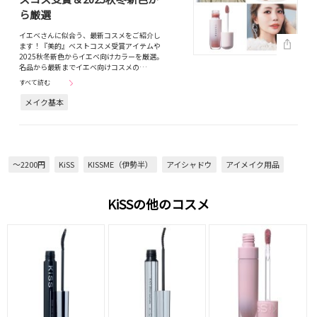
ら厳選
イエベさんに似合う、最新コスメをご紹介し
ます！『美的』ベストコスメ受賞アイテムや
2025秋冬新色からイエベ向けカラーを厳選。
名品から最新までイエベ向けコスメの…
すべて読む
メイク基本
～2200円
KiSS
KISSME（伊勢半）
アイシャドウ
アイメイク用品
KiSSの他のコスメ