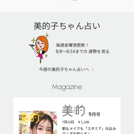
美的子ちゃん占い
毎週金曜夜更新！
8/8〜8/14までの 運勢を見る
今週の美的子ちゃん占いへ
Magazine
9
月号
7月22日 ￥1,100
肌もメイクも「スタミナ」仕込み
でくずれ知らず！