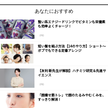
あなたにおすすめ
整い系エナジードリンクでビタミンも栄養素
も効率よくチャージ！
（PR）
短い髪を結ぶ方法【14のやり方】ショート～
ボブでもできる定番アレンジ
【友利 新先生が解説】ハチミツ研究＆先進サ
イエンス
（PR）
「顔痩せ筋トレ」で顔のたるみやむくみを、
すっきり解消！