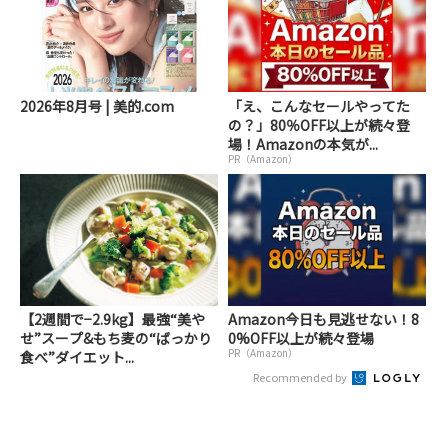
2026年8月号 | 美的.com
「え、こんなセールやってた
の？」80％OFF以上が続々登
場！Amazonの本気が...
PR（Amazon）
【2週間で−2.9kg】最強“美や
Amazon今日も見逃せない！8
せ”スープ&もち麦の“ばっかり
0%OFF以上が続々登場
PR（Amazon）
食べ”ダイエット...
Recommended by