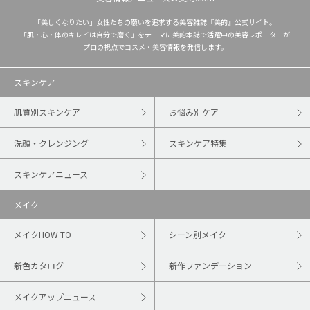
「美しくなりたい」女性たちの願いを追求する美容雑誌『美的』公式サイト。
「肌・心・体のキレイは自分で磨く」をテーマに美的本誌で活躍中の美容レポーターが
プロの視点でコスメ・美容情報を発信します。
スキンケア
肌質別スキンケア
お悩み別ケア
洗顔・クレンジング
スキンケア特集
スキンケアニュース
メイク
メイクHOW TO
シーン別メイク
新色カタログ
新作ファンデーション
メイクアップニュース