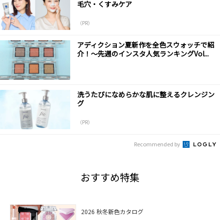
毛穴・くすみケア
（PR）
アディクション夏新作を全色スウォッチで紹
介！～先週のインスタ人気ランキングVol...
洗うたびになめらかな肌に整えるクレンジン
グ
（PR）
Recommended by
おすすめ特集
2026 秋冬新色カタログ