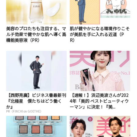
美容のプロたちも注目する、マ
肌が健やかになる環境作りこそ
ルチ効果で健やかな肌へ導く高
が美肌を手に入れる近道（P
機能美容液（PR）
R）
【西野亮廣】ビジネス書最新刊
【速報！】浜辺美波さんが202
『北極星 僕たちはどう働く
4年「美的 ベストビューティウ
か』
ーマン」に決定！『美...
PR（FINCHI on GOETHE）