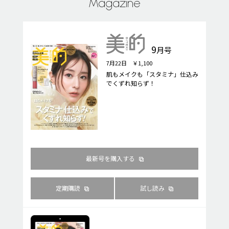
Magazine
9
月号
7月22日 ￥1,100
肌もメイクも「スタミナ」仕込み
でくずれ知らず！
最新号を購入する
定期購読
試し読み