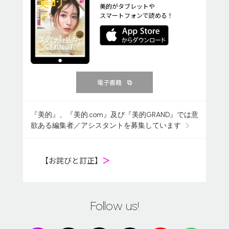
美的がタブレットや
スマートフォンで読める！
電子書籍
『美的』、『美的.com』及び『美的GRAND』では意
欲ある編集者／アシスタントを募集しています
【お詫びと訂正】
＞
Follow us!