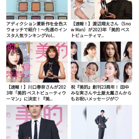
アディクション夏新作を全色ス
【速報！】渡辺翔太さん（Sno
ウォッチで紹介！～先週のイン
w Man）が2023年「美的 ベス
スタ人気ランキングVol...
トビューティマ...
【速報！】川口春奈さんが202
祝『美的』創刊23周年！ 田中
3年「美的 ベストビューティウ
みな実さんや土屋太鳳さんから
ーマン」に決定！『美...
もお祝いメッセージが♡