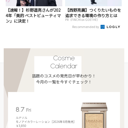
【速報！】杉野遥亮さんが202
【西野亮廣】つくりたいものを
4年「美的 ベストビューティマ
追求できる環境の作り方とは
PR（FINCHI on GOETHE）
ン」に決定！
Recommended by
Cosme
Calendar
話題のコスメの発売日が早わかり！
今月の一覧を今すぐチェック！
8.7
Fri
ルナソル
モノアイカラーレーション［2026年 8月発売］
￥3,850