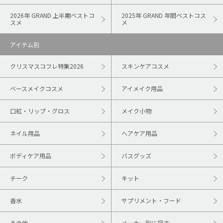
2026年 GRAND 上半期ベストコ
2025年 GRAND 年間ベストコス
スメ
メ
アイテム別
クリスマスコフレ特集2026
スキンケアコスメ
ベースメイクコスメ
アイメイク用品
口紅・リップ・グロス
メイク小物
ネイル用品
ヘアケア用品
ボディケア用品
バスグッズ
チーク
キット
香水
サプリメント・フード
その他
メーカー別に探す