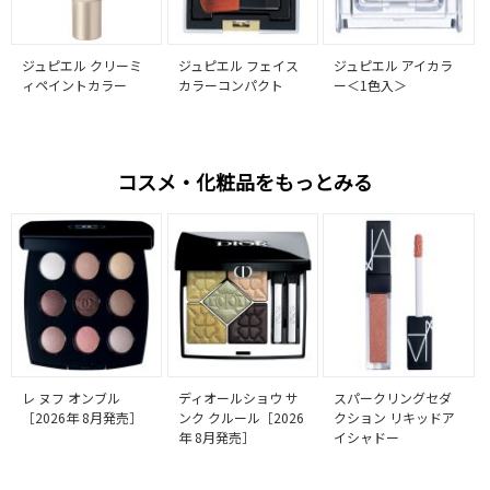
ジュピエル クリーミ
ジュピエル フェイス
ジュピエル アイカラ
ィペイントカラー
カラーコンパクト
ー＜1色入＞
コスメ・化粧品をもっとみる
レ ヌフ オンブル
ディオールショウ サ
スパークリングセダ
［2026年 8月発売］
ンク クルール［2026
クション リキッドア
年 8月発売］
イシャドー