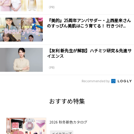
（PR）
『美的』25周年アンバサダー・上西星来さん
のすっぴん美肌はこう育てる！ 行きつけ...
【友利 新先生が解説】ハチミツ研究＆先進サ
イエンス
（PR）
Recommended by
おすすめ特集
2026 秋冬新色カタログ
メイクアップ