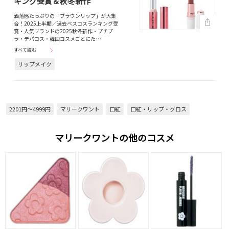
キング受賞＆秋冬新作
洒落感たっぷりの「ブラウンリップ」が大集
合！2025上半期／過去ベスコスランキング受
賞・人気ブランドの2025秋冬新作・プチプ
ラ・デパコス・韓国コスメごとにた…
すべて読む
リップメイク
2201円～4999円
マリークワント
口紅
口紅・リップ・グロス
マリークワントの他のコスメ