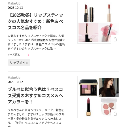
Make Up
2025.10.13
【2025秋冬】リップスティッ
クの人気おすすめ！新色＆ベ
スコス名品を紹介
人気おすすめリップスティックを紹介。人気
ブランドから2025秋冬限定色や新色が豊富に
揃いました！まずは、新色コスメからPR担当
者イチオシのリップスティックに注…
すべて読む
リップメイク
Make Up
2025.10.12
ブルベに似合う色は？ベスコ
ス受賞のおすすめコスメ＆ヘ
アカラーを！
ブルベさんに似合うコスメ、メイク、髪色を
まとめました！まずはチェック診断からブル
ベ夏・冬の特徴からチェックしてみましょ
う。『美的』ベスコス＆プチプラベスコス
受…