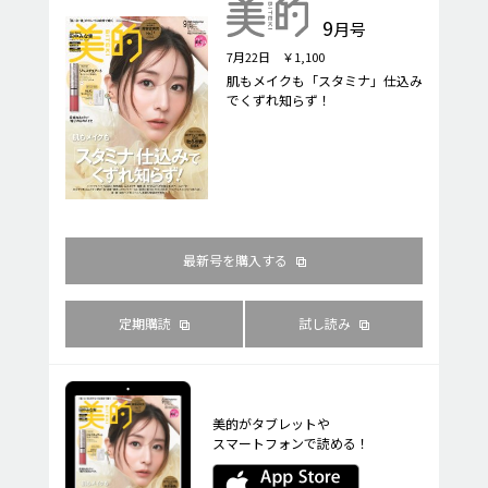
9
月号
7月22日 ￥1,100
肌もメイクも「スタミナ」仕込み
でくずれ知らず！
最新号を購入する
定期購読
試し読み
美的がタブレットや
スマートフォンで読める！