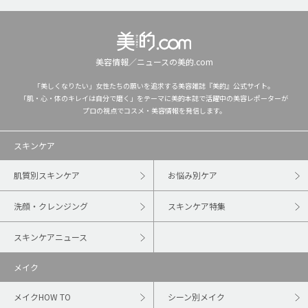
美容情報／ニュースの美的.com
「美しくなりたい」女性たちの願いを追求する美容雑誌『美的』公式サイト。
「肌・心・体のキレイは自分で磨く」をテーマに美的本誌で活躍中の美容レポーターが
プロの視点でコスメ・美容情報を発信します。
スキンケア
肌質別スキンケア
お悩み別ケア
洗顔・クレンジング
スキンケア特集
スキンケアニュース
メイク
メイクHOW TO
シーン別メイク