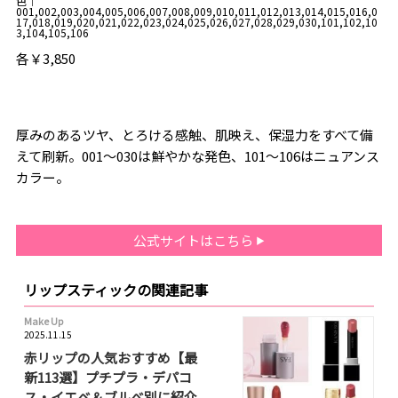
色｜
001,002,003,004,005,006,007,008,009,010,011,012,013,014,015,016,0
17,018,019,020,021,022,023,024,025,026,027,028,029,030,101,102,10
3,104,105,106
各￥3,850
厚みのあるツヤ、とろける感触、肌映え、保湿力をすべて備
えて刷新。001〜030は鮮やかな発色、101〜106はニュアンス
カラー。
公式サイトはこちら
リップスティックの関連記事
Make Up
2025.11.15
赤リップの人気おすすめ【最
新113選】プチプラ・デパコ
ス・イエベ＆ブルべ別に紹介