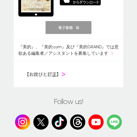
電子書籍
『美的』、『美的.com』及び『美的GRAND』では意
欲ある編集者／アシスタントを募集しています
【お詫びと訂正】
＞
Follow us!