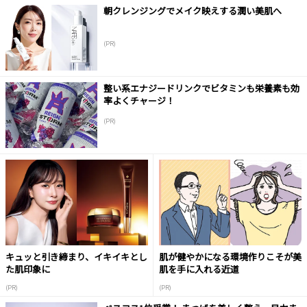
朝クレンジングでメイク映えする潤い美肌へ
(PR)
整い系エナジードリンクでビタミンも栄養素も効
率よくチャージ！
(PR)
キュッと引き締まり、イキイキとし
肌が健やかになる環境作りこそが美
た肌印象に
肌を手に入れる近道
(PR)
(PR)