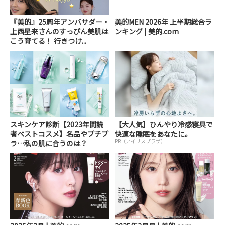
『美的』25周年アンバサダー・
美的MEN 2026年 上半期総合ラ
上西星来さんのすっぴん美肌は
ンキング | 美的.com
こう育てる！ 行きつけ...
スキンケア診断【2023年間読
【大人気】ひんやり冷感寝具で
者ベストコスメ】名品やプチプ
快適な睡眠をあなたに。
PR（アイリスプラザ）
ラ…私の肌に合うのは？