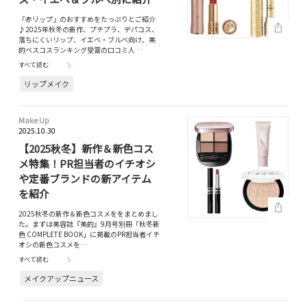
「赤リップ」のおすすめをたっぷりとご紹介
♪2025年秋冬の新作、プチプラ、デパコス、
落ちにくいリップ、イエベ・ブルべ向け、美
的ベスコスランキング受賞の口コミ人…
すべて読む
リップメイク
Make Up
2025.10.30
【2025秋冬】新作＆新色コス
メ特集！PR担当者のイチオシ
や定番ブランドの新アイテム
を紹介
2025秋冬の新作＆新色コスメををまとめまし
た。まずは美容誌『美的』9月号別冊「秋冬新
色 COMPLETE BOOK」に掲載のPR担当者イチ
オシの新色コスメを…
すべて読む
メイクアップニュース