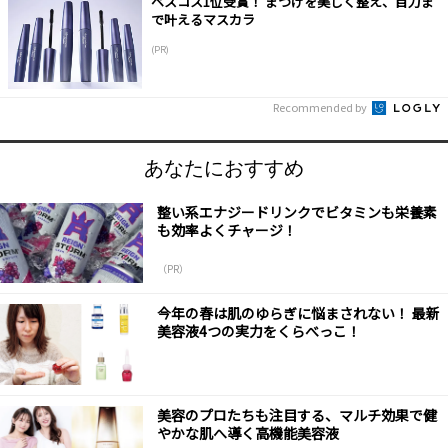
ベスコス1位受賞！ まつげを美しく整え、目力ま
で叶えるマスカラ
(PR)
Recommended by
あなたにおすすめ
整い系エナジードリンクでビタミンも栄養素
も効率よくチャージ！
（PR）
今年の春は肌のゆらぎに悩まされない！ 最新
美容液4つの実力をくらべっこ！
美容のプロたちも注目する、マルチ効果で健
やかな肌へ導く高機能美容液