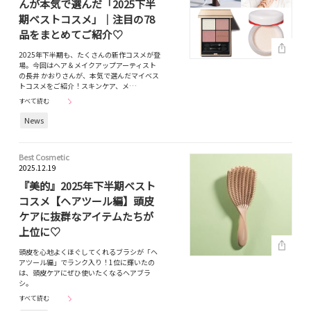
んが本気で選んだ「2025下半
期ベストコスメ」｜注目の78
品をまとめてご紹介♡
2025年下半期も、たくさんの新作コスメが登
場。今回はヘア＆メイクアップアーティスト
の長井 かおりさんが、本気で選んだマイベス
トコスメをご紹介！スキンケア、メ…
すべて読む
News
Best Cosmetic
2025.12.19
『美的』2025年下半期ベスト
コスメ【ヘアツール編】頭皮
ケアに抜群なアイテムたちが
上位に♡
頭皮を心地よくほぐしてくれるブラシが「ヘ
アツール編」でランク入り！1位に輝いたの
は、頭皮ケアにぜひ使いたくなるヘアブラ
シ。
すべて読む