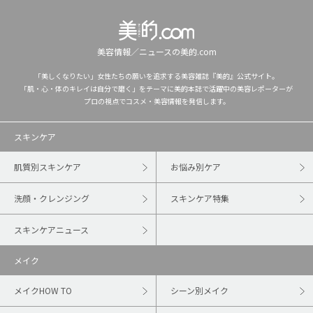
美容情報／ニュースの美的.com
「美しくなりたい」女性たちの願いを追求する美容雑誌『美的』公式サイト。
「肌・心・体のキレイは自分で磨く」をテーマに美的本誌で活躍中の美容レポーターが
プロの視点でコスメ・美容情報を発信します。
スキンケア
肌質別スキンケア
お悩み別ケア
洗顔・クレンジング
スキンケア特集
スキンケアニュース
メイク
メイクHOW TO
シーン別メイク