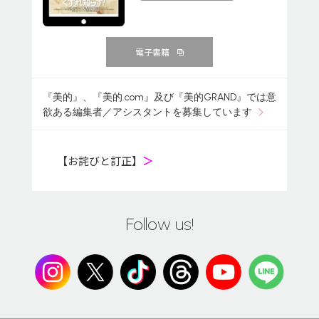
電子書籍
『美的』、『美的.com』及び『美的GRAND』では意
欲ある編集者／アシスタントを募集しています
【お詫びと訂正】
＞
Follow us!