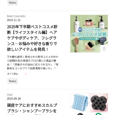
News
Best Cosmetic
2025.11.21
2025年下半期ベストコスメ診
断【ライフスタイル編】ヘア
ケアやボディケア、フレグラ
ンス…お悩みや好きな香りで
欲しいアイテムを発見！
下半期も数多く発売された新作コスメの中か
ら総勢84名の美容のプロが選んだ逸品が集
合！「読者の今の悩みに応えられるか」「革
新的なコンセプトで効果実感が高いか」「…
すべて読む
News
Hair
2025.09.29
頭皮ケアにおすすめスカルプ
ブラシ・シャンプーブラシを