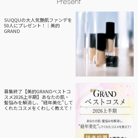
Present
SUQQUの大人気艶肌ファンデを
50人にプレゼント！｜美的
GRAND
募集終了【美的GRANDベストコ
スメ2026上半期】あなたの肌・
髪悩みを解消し、”経年美化”して
くれたコスメをくわしく教えて！