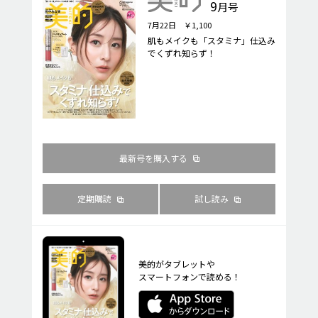
9
月号
7月22日 ￥1,100
肌もメイクも「スタミナ」仕込み
でくずれ知らず！
最新号を購入する
定期購読
試し読み
美的がタブレットや
スマートフォンで読める！