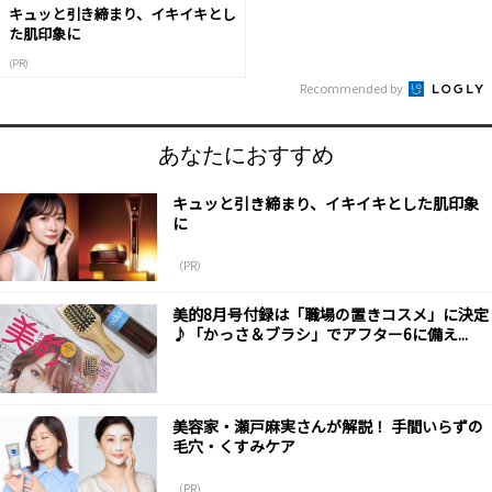
キュッと引き締まり、イキイキとし
た肌印象に
(PR)
Recommended by
あなたにおすすめ
キュッと引き締まり、イキイキとした肌印象
に
（PR）
美的8月号付録は「職場の置きコスメ」に決定
♪「かっさ＆ブラシ」でアフター6に備え...
美容家・瀬戸麻実さんが解説！ 手間いらずの
毛穴・くすみケア
（PR）