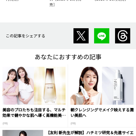
売］
この記事をシェアする
あなたにおすすめの記事
美容のプロたちも注目する、マルチ
朝クレンジングでメイク映えする潤
効果で健やかな肌へ導く高機能美容
い美肌へ
液
(PR)
(PR)
【友利 新先生が解説】ハチミツ研究＆先進サイエ