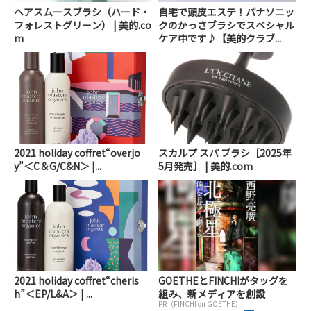
ヘアスムースブラシ（ハード・
自宅で頭皮エステ！パナソニッ
フォレストグリーン） | 美的.co
クのかっさブラシでスペシャル
m
ケア中です♪【美的クラブ...
2021 holiday coffret“overjo
スカルプ スパ ブラシ［2025年
y”＜C＆G/C&N＞ |...
5月発売］ | 美的.com
2021 holiday coffret“cheris
GOETHEとFINCHIがタッグを
h”＜EP/L&A＞ | ...
組み、新メディアを創設
PR（FINCHI on GOETHE）