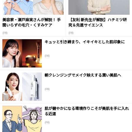
美容家・瀬戸麻実さんが解説！ 手
【友利 新先生が解説】ハチミツ研
間いらずの毛穴・くすみケア
究＆先進サイエンス
(PR)
(PR)
キュッと引き締まり、イキイキとした肌印象に
(PR)
朝クレンジングでメイク映えする潤い美肌へ
(PR)
肌が健やかになる環境作りこそが美肌を手に入れ
る近道
(PR)