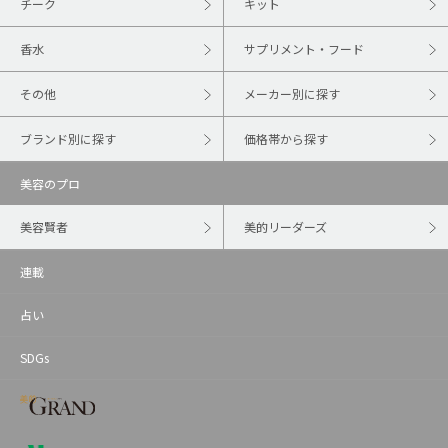
チーク
キット
香水
サプリメント・フード
その他
メーカー別に探す
ブランド別に探す
価格帯から探す
美容のプロ
美容賢者
美的リーダーズ
連載
占い
SDGs