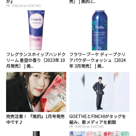
か』
売］ | 美的.c...
PR（FINCHI on GOETHE）
フレグランスホイップハンドク
フラワーブーケ ディープクリ
リーム 星空の香り［2023年 10
アパウダーウォッシュ［2024
月発売］ | 美...
年 3月発売］ | 美...
完売注意！ 『美的』1月号発売
GOETHEとFINCHIがタッグを
中です♪
組み、新メディアを創設
PR（FINCHI on GOETHE）