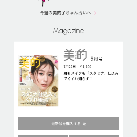
今週の美的子ちゃん占いへ
Magazine
9
月号
7月22日 ￥1,100
肌もメイクも「スタミナ」仕込み
でくずれ知らず！
最新号を購入する