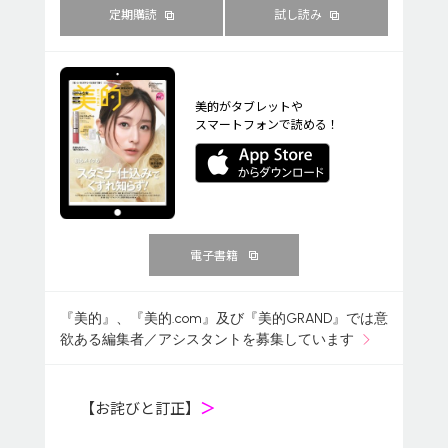
定期購読
試し読み
美的がタブレットや
スマートフォンで読める！
電子書籍
『美的』、『美的.com』及び『美的GRAND』では意
欲ある編集者／アシスタントを募集しています
【お詫びと訂正】
＞