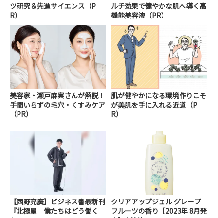
ツ研究＆先進サイエンス（P
ルチ効果で健やかな肌へ導く高
R）
機能美容液（PR）
美容家・瀬戸麻実さんが解説！
肌が健やかになる環境作りこそ
手間いらずの毛穴・くすみケア
が美肌を手に入れる近道（P
（PR）
R）
【西野亮廣】ビジネス書最新刊
クリアアップジェル グレープ
『北極星 僕たちはどう働く
フルーツの香り［2023年 8月発