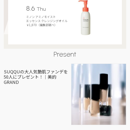
8.6
Thu
ミノン アミノモイスト
エッセンス クレンジングオイル
￥1,870（編集部調べ）
Present
SUQQUの大人気艶肌ファンデを
50人にプレゼント！｜美的
GRAND