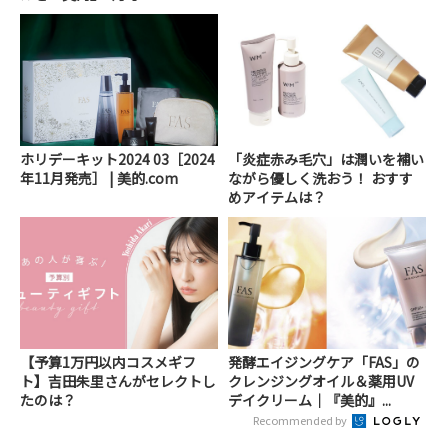
ホリデーキット2024 03［2024
「炎症赤み毛穴」は潤いを補い
年11月発売］ | 美的.com
ながら優しく洗おう！ おすす
めアイテムは？
【予算1万円以内コスメギフ
発酵エイジングケア「FAS」の
ト】吉田朱里さんがセレクトし
クレンジングオイル＆薬用UV
たのは？
デイクリーム｜『美的』...
Recommended by