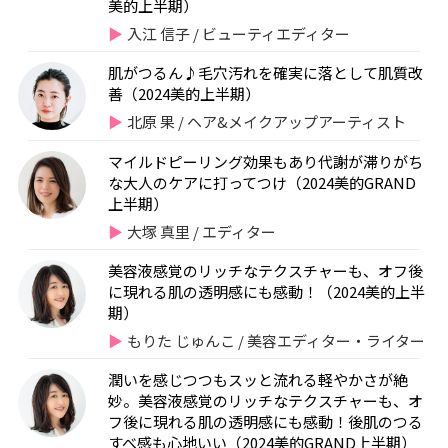
美的上半期）
入江 信子 / ビューティエディター
肌がつるん♪毛穴汚れを確実に落として肌質改
善（2024美的上半期）
北原 果 / ヘア&メイクアップアーティスト
マイルドピーリング効果もあり代謝が滞りがち
な大人のケアに打ってつけ（2024美的GRAND
上半期）
大塚 真里 / エディター
美容液感覚のリッチなテクスチャーも、オフ後
に現れる肌の透明感にも感動！（2024美的上半
期）
もりた じゅんこ / 美容エディター・ライター
潤いを感じつつもスッと流れる軽やかさが絶
妙。美容液感覚のリッチなテクスチャーも、オ
フ後に現れる肌の透明感にも感動！後肌のつる
すべ感も心地いい（2024美的GRAND上半期）