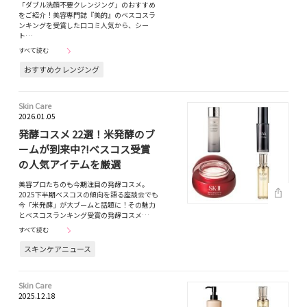
「ダブル洗顔不要クレンジング」のおすすめ
をご紹介！美容専門誌『美的』のベスコスラ
ンキングを受賞した口コミ人気から、シー
ト…
すべて読む
おすすめクレンジング
Skin Care
2026.01.05
発酵コスメ 22選！米発酵のブ
ームが到来中?!ベスコス受賞
の人気アイテムを厳選
美容プロたちのも今期注目の発酵コスメ。
2025下半期ベスコスの傾向を語る座談会でも
今「米発酵」が大ブームと話題に！その魅力
とベスコスランキング受賞の発酵コスメ…
すべて読む
スキンケアニュース
Skin Care
2025.12.18