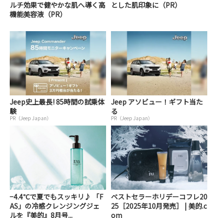
ルチ効果で健やかな肌へ導く高
とした肌印象に（PR）
機能美容液（PR）
Jeep史上最長! 85時間の試乗体
Jeep アソビュー！ギフト当た
験
る
PR（Jeep Japan）
PR（Jeep Japan）
−4.4℃で夏でもスッキリ♪ 「F
ベストセラーホリデーコフレ20
AS」の冷感クレンジングジェ
25［2025年10月発売］ | 美的.c
ルを『美的』8月号...
om