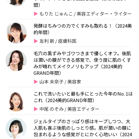
間）
もりた じゅんこ / 美容エディター・ライター
発酵はちみつの力でくすみも取れる！（2024美
的年間）
友利 新 / 皮膚科医
毛穴の黒ずみやゴワつきまで優しくオフ。後肌
は潤いの膜ができる感覚で、使う度に肌のくす
みが晴れてメイクノリもアップ（2024美的
GRAND年間）
山本 未奈子 / 美容家
これで洗いたいと最も手にとった今年のNo. 1は
これ（2024美的GRAND年間）
中尾 のぞみ / 美容エディター
ジェルタイプのさっぱり感はキープしつつ、大
人肌も喜ぶ後肌のしっとり感。肌が潤いの膜に
包まれるような感覚がとにかく心地いい（2024