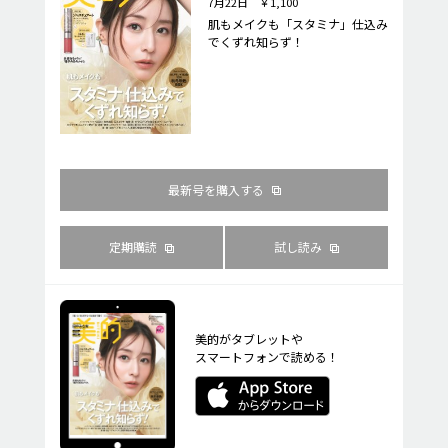
7月22日 ￥1,100
肌もメイクも「スタミナ」仕込み
でくずれ知らず！
最新号を購入する
定期購読
試し読み
美的がタブレットや
スマートフォンで読める！