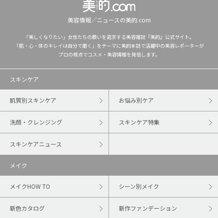
美容情報／ニュースの美的.com
「美しくなりたい」女性たちの願いを追求する美容雑誌『美的』公式サイト。
「肌・心・体のキレイは自分で磨く」をテーマに美的本誌で活躍中の美容レポーターが
プロの視点でコスメ・美容情報を発信します。
スキンケア
肌質別スキンケア
お悩み別ケア
洗顔・クレンジング
スキンケア特集
スキンケアニュース
メイク
メイクHOW TO
シーン別メイク
新色カタログ
新作ファンデーション