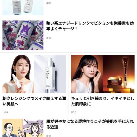
(PR)
整い系エナジードリンクでビタミンも栄養素も効
率よくチャージ！
(PR)
朝クレンジングでメイク映えする潤
キュッと引き締まり、イキイキとし
い美肌へ
た肌印象に
(PR)
(PR)
肌が健やかになる環境作りこそが美肌を手に入れ
る近道
(PR)