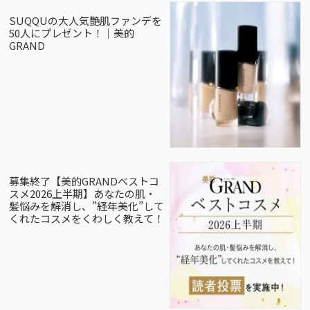
SUQQUの大人気艶肌ファンデを
50人にプレゼント！｜美的
GRAND
募集終了【美的GRANDベストコ
スメ2026上半期】あなたの肌・
髪悩みを解消し、”経年美化”して
くれたコスメをくわしく教えて！