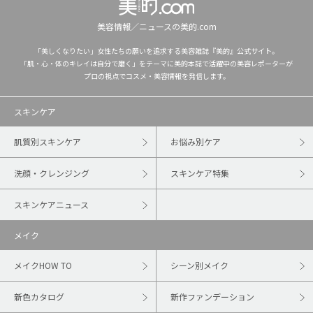
美容情報／ニュースの美的.com
「美しくなりたい」女性たちの願いを追求する美容雑誌『美的』公式サイト。
「肌・心・体のキレイは自分で磨く」をテーマに美的本誌で活躍中の美容レポーターが
プロの視点でコスメ・美容情報を発信します。
スキンケア
肌質別スキンケア
お悩み別ケア
洗顔・クレンジング
スキンケア特集
スキンケアニュース
メイク
メイクHOW TO
シーン別メイク
新色カタログ
新作ファンデーション