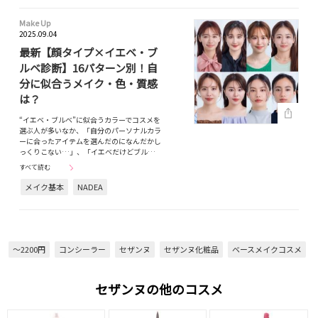
Make Up
2025.09.04
最新【顔タイプ×イエベ・ブ
ルベ診断】16パターン別！自
分に似合うメイク・色・質感
は？
“イエベ・ブルベ”に似合うカラーでコスメを
選ぶ人が多いなか、「自分のパーソナルカラ
ーに合ったアイテムを選んだのになんだかし
っくりこない…」、「イエベだけどブル…
すべて読む
メイク基本
NADEA
～2200円
コンシーラー
セザンヌ
セザンヌ化粧品
ベースメイクコスメ
セザンヌの他のコスメ