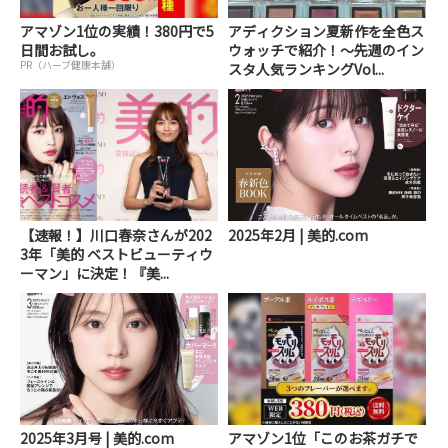
アマゾン1位の実績！380円で5
アディクション夏新作を全色ス
日間お試し。
ウォッチで紹介！～先週のイン
PR（ハーブ健康本舗）
スタ人気ランキングVol...
【速報！】川口春奈さんが202
2025年2月 | 美的.com
3年「美的 ベストビューティウ
ーマン」に決定！『美...
2025年3月号 | 美的.com
アマゾン1位「このお茶ガチで