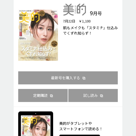
9
月号
7月22日 ￥1,100
肌もメイクも「スタミナ」仕込み
でくずれ知らず！
最新号を購入する
定期購読
試し読み
美的がタブレットや
スマートフォンで読める！