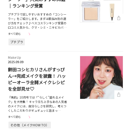
｜ランキング受賞
プチプラで試しやすいおすすめの「コンシー
ラー」をご紹介します。まずは肌悩み別の選
び方をチェック♪ベスコスランキング受賞の
口コミ人気から、クマ・シミ・ニキビカバ…
すべて読む
プチプラ
Make Up
2025.09.09
餅田コシヒカリさんがすっぴ
ん→完成メイクを披露！ ハッ
ピーオーラ全開メイクレシピ
を全部見せ♡
『美的』10月号では「“らしく”盛れるメイ
ク」を大特集！ キャラ立ち上手なあの人気者
のメイクには、自分らしさを研究し、考えつ
くしたこだわりがギュギュッと詰まっ…
すべて読む
その他（メイクHOW TO）