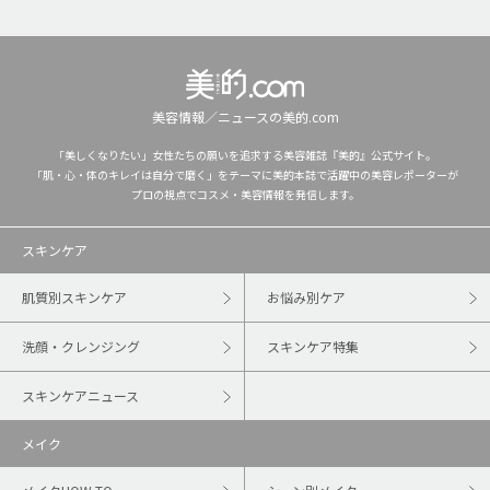
美容情報／ニュースの美的.com
「美しくなりたい」女性たちの願いを追求する美容雑誌『美的』公式サイト。
「肌・心・体のキレイは自分で磨く」をテーマに美的本誌で活躍中の美容レポーターが
プロの視点でコスメ・美容情報を発信します。
スキンケア
肌質別スキンケア
お悩み別ケア
洗顔・クレンジング
スキンケア特集
スキンケアニュース
メイク