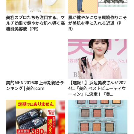
美容のプロたちも注目する、マ
肌が健やかになる環境作りこそ
ルチ効果で健やかな肌へ導く高
が美肌を手に入れる近道（P
機能美容液（PR）
R）
美的MEN 2026年 上半期総合ラ
【速報！】浜辺美波さんが202
ンキング | 美的.com
4年「美的 ベストビューティウ
ーマン」に決定！『美...