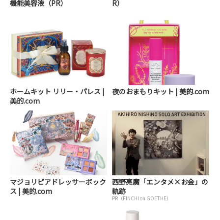
機能美容液（PR）
R）
ホームキット リリー・パレス |
夜のおまもりキット | 美的.com
美的.com
マジョリピアドレッサーボック
西野亮廣「エンタメ×お金」の
ス | 美的.com
軌跡
PR（FINCHI on GOETHE）