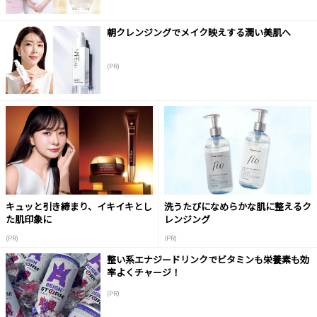
朝クレンジングでメイク映えする潤い美肌へ
(PR)
キュッと引き締まり、イキイキとし
洗うたびになめらかな肌に整えるク
た肌印象に
レンジング
(PR)
(PR)
整い系エナジードリンクでビタミンも栄養素も効
率よくチャージ！
(PR)