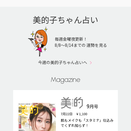
美的子ちゃん占い
毎週金曜夜更新！
8/8〜8/14までの 運勢を見る
今週の美的子ちゃん占いへ
Magazine
9
月号
7月22日 ￥1,100
肌もメイクも「スタミナ」仕込み
でくずれ知らず！