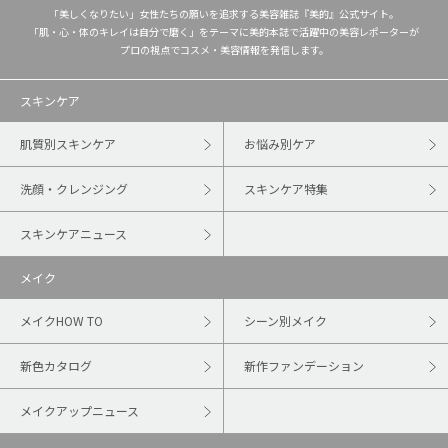
「美しくなりたい」女性たちの願いを追求する美容雑誌『美的』公式サイト。
「肌・心・体のキレイは自分で磨く」をテーマに美的本誌で活躍中の美容レポーターが
プロの視点でコスメ・美容情報を発信します。
スキンケア
肌質別スキンケア
お悩み別ケア
洗顔・クレンジング
スキンケア特集
スキンケアニュース
メイク
メイクHOW TO
シーン別メイク
新色カタログ
新作ファンデーション
メイクアップニュース