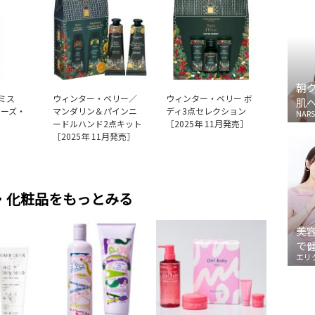
朝
ミス
ウィンター・ベリー／
ウィンター・ベリー ボ
肌
ローズ・
マンダリン＆パインニ
ディ3点セレクション
NARS
ードルハンド2点キット
［2025年 11月発売］
［2025年 11月発売］
・化粧品をもっとみる
美
で
エリ