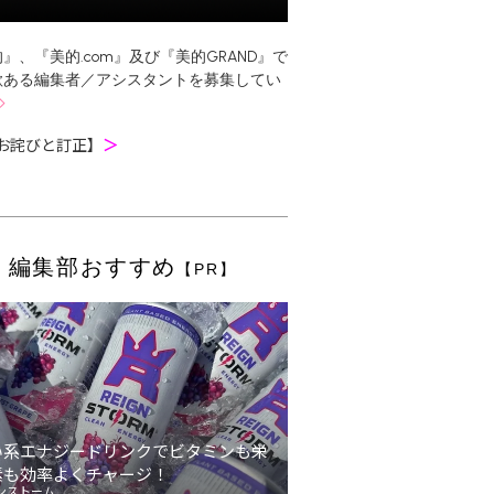
』、『美的.com』及び『美的GRAND』で
欲ある編集者／アシスタントを募集してい
お詫びと訂正】
＞
編集部おすすめ
【PR】
い系エナジードリンクでビタミンも栄
素も効率よくチャージ！
ンストーム