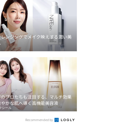
クレンジングでメイク映えする潤い美
へ
容のプロたちも注目する、マルチ効果
健やかな肌へ導く高機能美容液
クシール
Recommended by