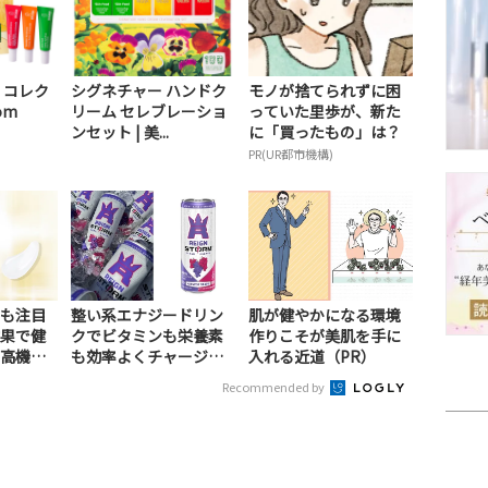
 コレク
シグネチャー ハンドク
モノが捨てられずに困
om
リーム セレブレーショ
っていた里歩が、新た
ンセット | 美...
に「買ったもの」は？
PR(UR都市機構)
も注目
整い系エナジードリン
肌が健やかになる環境
果で健
クでビタミンも栄養素
作りこそが美肌を手に
高機能
も効率よくチャージ！
入れる近道（PR）
（PR）
Recommended by