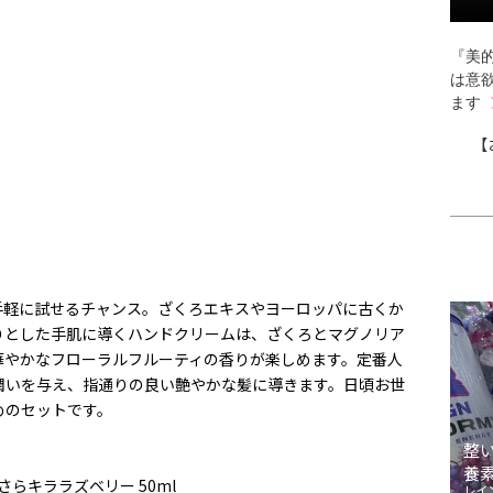
『美的
は意
ます
【
手軽に試せるチャンス。ざくろエキスやヨーロッパに古くか
りとした手肌に導くハンドクリームは、ざくろとマグノリア
華やかなフローラルフルーティの香りが楽しめます。定番人
潤いを与え、指通りの良い艶やかな髪に導きます。日頃お世
めのセットです。
整
養
らキララズベリー 50ml
レイ