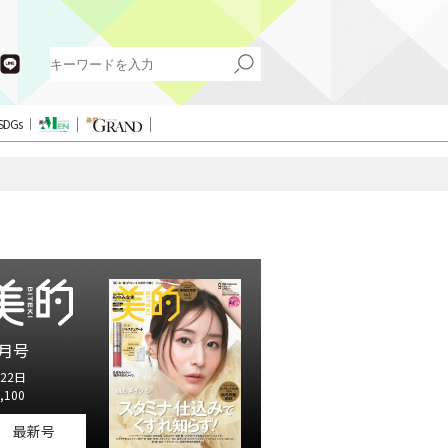
SDGs
月号
22日
,100
最新号