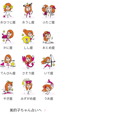
おひつじ座
おうし座
ふたご座
かに座
しし座
おとめ座
てんびん座
さそり座
いて座
やぎ座
みずがめ座
うお座
美的子ちゃん占いへ