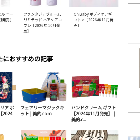
エル コー
ファンタジアブルーム
Oh!Baby ボディケアギ
1月発売］
リミテッド ヘアケアコ
フト a［2026年 11月発
フレ［2026年 10月発
売］
売］
たにおすすめの記事
リア ボ
フェアリーマジックキ
ハンドクリーム ギフト
2024
ット | 美的.com
［2024年11月発売］ |
美的.c...