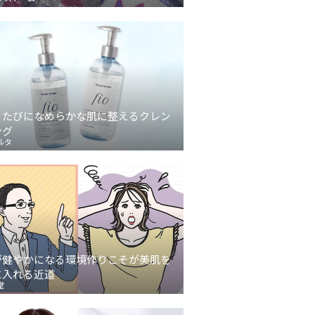
うたびになめらかな肌に整えるクレン
ング
ルタ
が健やかになる環境作りこそが美肌を
に入れる近道
堂