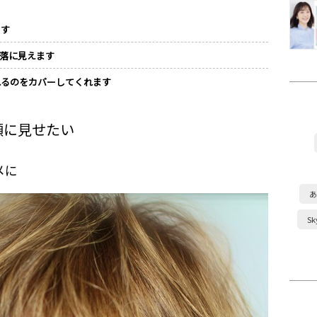
ます
落に見えます
れるのをカバーしてくれます
顔に見せたい
メに
あ
S