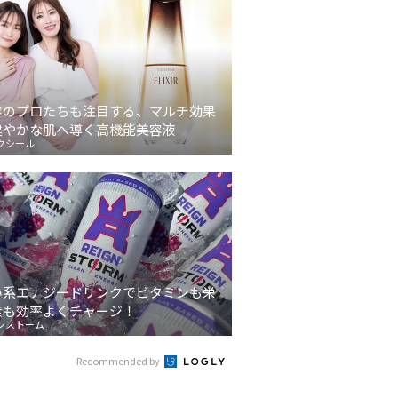
容のプロたちも注目する、マルチ効果
健やかな肌へ導く高機能美容液
クシール
い系エナジードリンクでビタミンも栄
素も効率よくチャージ！
ンストーム
Recommended by