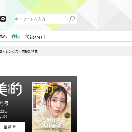
SDGs
骨格・レングス・前髪別特集
月号
22日
,100
最新号