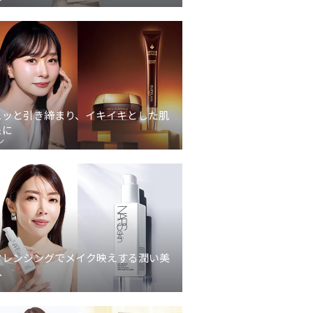
ュッと引き締まり、イキイキとした肌
象に
ン
クレンジングでメイク映えする潤い美
へ