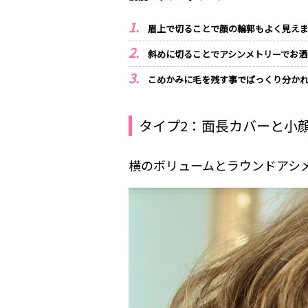
眉上で切ることで顔の輪郭もよく見え
斜めに切ることでアシンメトリーでお洒
こめかみに毛を残す事でぱっくり分か
タイプ2：面長カバーと小
横のボリュームとラウンドアシ