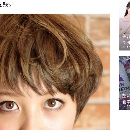
を残す
美
で
エリ
整
養
レイ