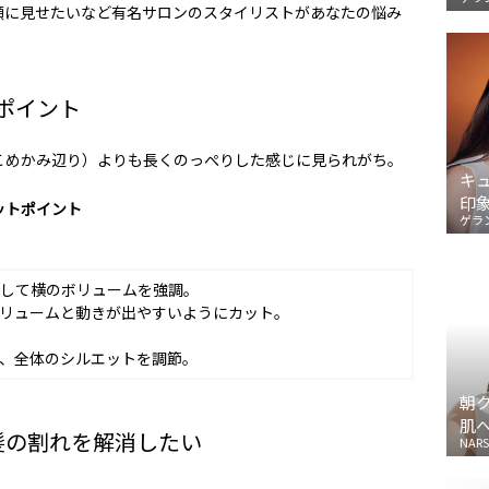
顔に見せたいなど有名サロンのスタイリストがあなたの悩み
ポイント
こめかみ辺り）よりも長くのっぺりした感じに見られがち。
キ
印
ットポイント
ゲラ
して横のボリュームを強調。
リュームと動きが出やすいようにカット。
、全体のシルエットを調節。
朝
肌
髪の割れを解消したい
NARS