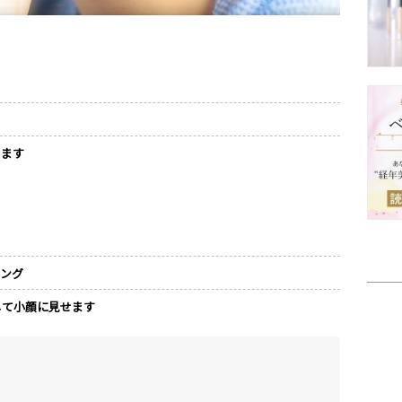
します
リング
して小顔に見せます