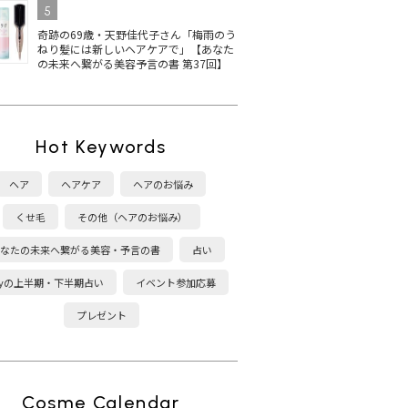
5
奇跡の69歳・天野佳代子さん「梅雨のう
ねり髪には新しいヘアケアで」【あなた
の未来へ繋がる美容予言の書 第37回】
Hot Keywords
ヘア
ヘアケア
ヘアのお悩み
くせ毛
その他（ヘアのお悩み）
なたの未来へ繋がる美容・予言の書
占い
kyの上半期・下半期占い
イベント参加応募
プレゼント
Cosme Calendar