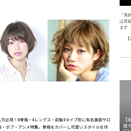
『美的
は意
ます
【
【
方必見！8骨格・4レングス・前髪4タイプ別に有名美容サロ
進
長・ボブ・アシメ特集。骨格をカバーし可愛いスタイルを作
ゲラ