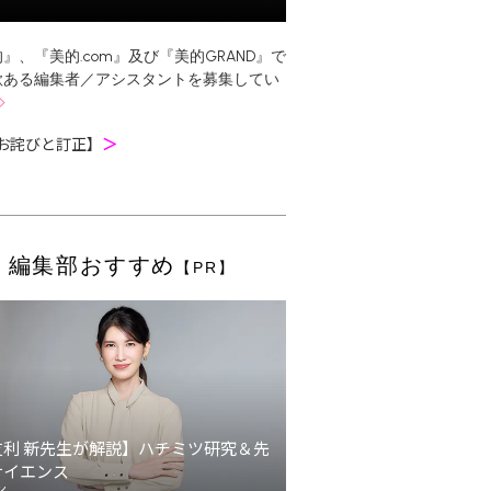
』、『美的.com』及び『美的GRAND』で
欲ある編集者／アシスタントを募集してい
お詫びと訂正】
＞
編集部おすすめ
【PR】
友利 新先生が解説】ハチミツ研究＆先
サイエンス
ン