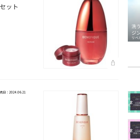
セット
洗
ジ
リベ
売日：2024.06.21