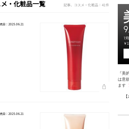
スメ・化粧品一覧
記事、コスメ・化粧品：41件
売日：2025.06.21
9
7月
￥1
『美的
は意
ます
【
売日：2025.06.21