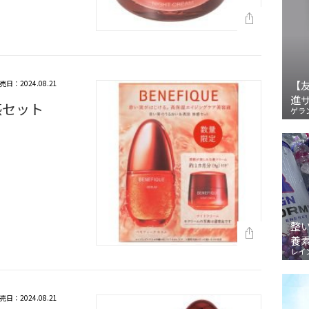
売日：2024.08.21
【
進
感セット
ゲラ
整
養
レイ
売日：2024.08.21