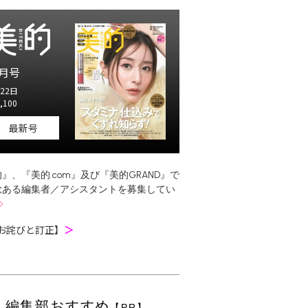
月号
22日
,100
最新号
』、『美的.com』及び『美的GRAND』で
欲ある編集者／アシスタントを募集してい
お詫びと訂正】
＞
編集部おすすめ
【PR】