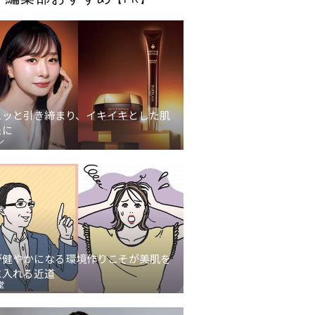
ュッと引き締まり、イキイキとした肌
象に
ン
が健やかになる環境作りこそが美肌を
に入れる近道
堂