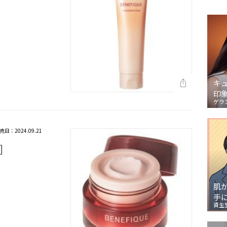
キ
印
ゲラ
売日：2024.09.21
］
肌
手
資生