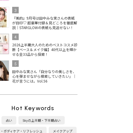
3
『美的』9月号は田中みな実さんの表紙
が目印♡ 超豪華付録＆見どころを徹底解
説｜STARGLOWの表紙も見逃せない！
4
2026上半期大人のためのベストコスメ診
断【ベース＆メイク編】40代以上を輝か
せる全33品から探索！
5
田中みな実さん「自分なりの美しさを、
心を弾ませながら模索していきたい」｜
花が言うには。Vol.56
Hot Keywords
占い
Skyの上半期・下半期占い
康・ボディケア・リフレッシュ
メイクアップ