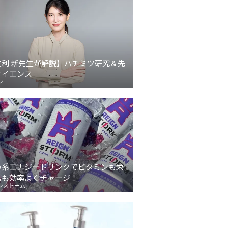
友利 新先生が解説】ハチミツ研究＆先
サイエンス
ン
い系エナジードリンクでビタミンも栄
素も効率よくチャージ！
ンストーム