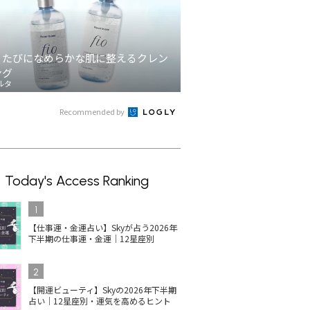
うたびになめらかな肌に整えるクレン
ング
ルタ
Recommended by
Today's Access Ranking
1
【仕事運・金運占い】Skyが占う2026年
下半期の仕事運・金運｜12星座別
2
【開運ビューティ】Skyの2026年下半期
占い｜12星座別・運気を高めるヒント