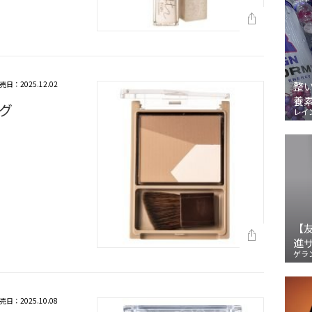
売日：2025.12.02
整
養
グ
レイ
【
進
ゲラ
売日：2025.10.08