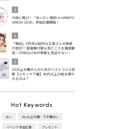
3
大阪に再び！「あいたい美的 in HANKYU
UMEDA 2026」参加応募開始！
4
『美的』9月号は田中みな実さんの表紙
が目印♡ 超豪華付録＆見どころを徹底解
説｜STARGLOWの表紙も見逃せない！
5
2026上半期大人のためのベストコスメ診
断【スキンケア編】40代以上の肌を輝か
せるのは？
Hot Keywords
占い
Skyの上半期・下半期占い
イベント参加応募
プレゼント