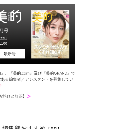
月号
22日
,100
最新号
』、『美的.com』及び『美的GRAND』で
欲ある編集者／アシスタントを募集してい
お詫びと訂正】
＞
編集部おすすめ
【PR】