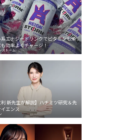
い系エナジードリンクでビタミンも栄
素も効率よくチャージ！
ンストーム
友利 新先生が解説】ハチミツ研究＆先
サイエンス
ン