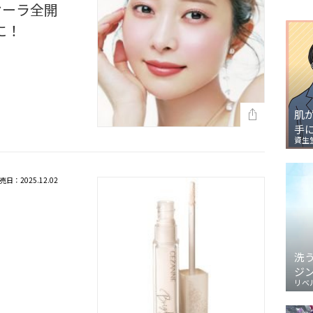
オーラ全開
に！
肌
手
資生
売日：2025.12.02
洗
ジ
リベ