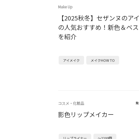
Make Up
【2025秋冬】セザンヌのア
の人気おすすめ！新色＆ベス
を紹介
アイメイク
メイクHOW TO
コスメ・化粧品
発
影色リップメイカー
リップライナー
～2200円