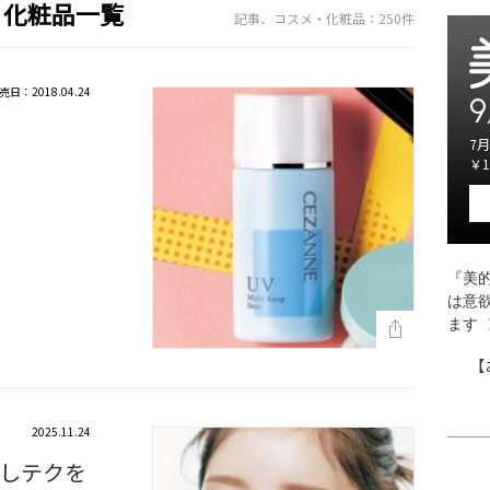
・化粧品一覧
記事、コスメ・化粧品：250件
売日：2018.04.24
9
7月
￥1
『美的
は意
ます
【
2025.11.24
しテクを