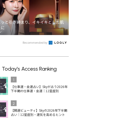
ュッと引き締まり、イキイキとした肌
象に
ン
Recommended by
Today's Access Ranking
1
【仕事運・金運占い】Skyが占う2026年
下半期の仕事運・金運｜12星座別
2
【開運ビューティ】Skyの2026年下半期
占い｜12星座別・運気を高めるヒント