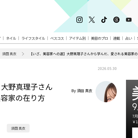
ア
ネイル
ライフスタイル
ベスコス
アイテム別
美容のプロ
連載
占い
須田 真衣
【いざ、美容家への道】大野真理子さんから学んだ、愛される美容家の
2026.05.30
】大野真理子さん
By 須田 真衣
美容家の在り方
9
7月
￥1
須田 真衣