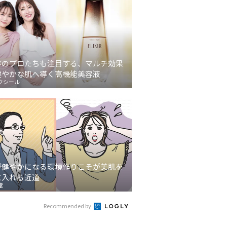
容のプロたちも注目する、マルチ効果
健やかな肌へ導く高機能美容液
クシール
が健やかになる環境作りこそが美肌を
に入れる近道
堂
Recommended by