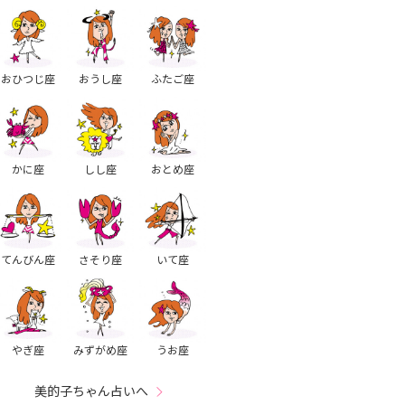
おひつじ座
おうし座
ふたご座
かに座
しし座
おとめ座
てんびん座
さそり座
いて座
やぎ座
みずがめ座
うお座
美的子ちゃん占いへ