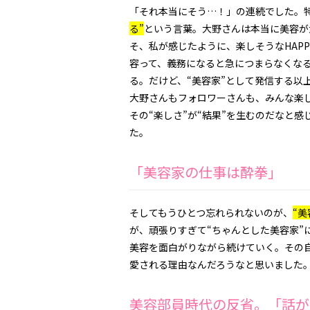
「それ本当にそう…！」
の連続でした。
る”
という言葉。
大野さんは本当に美容が
そ、
私が感じたように、楽しそうなHAP
容って、義務になると急につまらなくな
る。
だけど、“美容家”として発信する以
大野さんもフォロワーさんも、みんな楽
その“楽しさ”が“結果”を生むのだなと感
た。
「美容家の仕事は酔拳」
そしてもうひとつ忘れられないのが、
“
が、
頑張りすぎて“ちゃんとした美容家”
美容を面白がりながら続けていく。
その
愛される理由なんだろうなと思いました
美容部員時代の反省。「話が