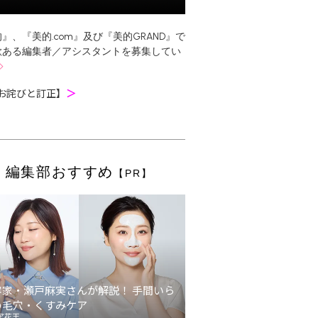
』、『美的.com』及び『美的GRAND』で
欲ある編集者／アシスタントを募集してい
お詫びと訂正】
＞
編集部おすすめ
【PR】
容家・瀬戸麻実さんが解説！ 手間いら
の毛穴・くすみケア
ア花王