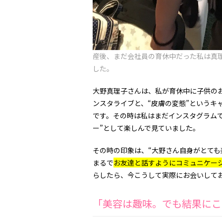
産後、まだ会社員の育休中だった私は真
した。
大野真理子さんは、私が育休中に子供のお昼
ンスタライブと、“皮膚の変態”というキ
です。
その時は私はまだインスタグラム
ー”として楽しんで見ていました。
その時の印象は、
“大野さん自身がとても楽
まるで
お友達と話すようにコミュニケー
らしたら、
今こうして実際にお会いして
「美容は趣味。でも結果にこ