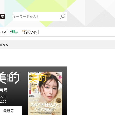
SDGs
在り方
月号
22日
,100
最新号