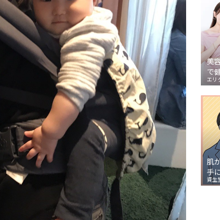
美
で
エリ
肌
手
資生