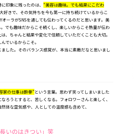
特に印象に残ったのは、
“美容は趣味。でも結果にこだわ
大好きで、
その気持ちを今も第一に持ち続けているからこ
PYオーラがSNSを通しても伝わってくるのだと思います。
美
る。
でも趣味だからこそ続くし、
楽しいからこそ熱量が伝わ
上は、
ちゃんと結果や変化で信頼していただくことも大切。
しんでいるからこそ。
じました。
そのバランス感覚が、本当に素敵だなと思いまし
美容家の仕事は酔拳”
という言葉。
思わず笑ってしまいました
になろうとすると、苦しくなる。
フォロワーさんと楽しく、
自然体な空気感や、
人としての温度感も含めて、
。
長いのはきつい」笑