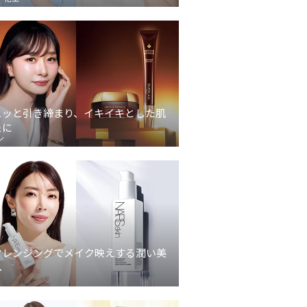
ュッと引き締まり、イキイキとした肌
象に
ン
クレンジングでメイク映えする潤い美
へ