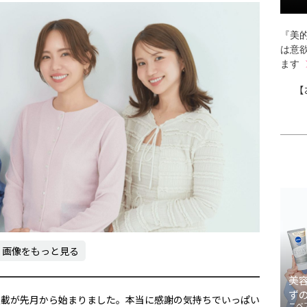
『美的
は意
ます
【
画像をもっと見る
美
ず
連載が先月から始まりました。本当に感謝の気持ちでいっぱい
ニベ