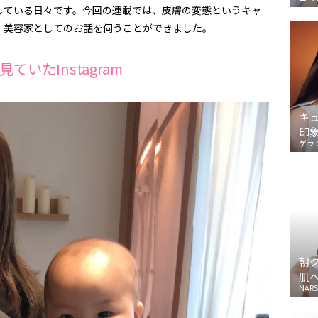
している日々です。今回の連載では、皮膚の変態というキャ
、美容家としてのお話を伺うことができました。
いたInstagram
キ
印
ゲラ
朝
肌
NARS