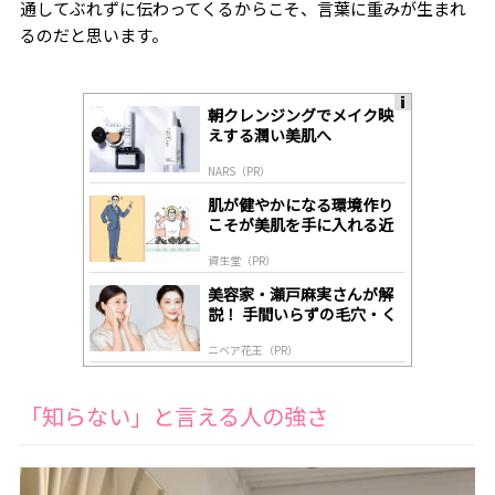
通してぶれずに伝わってくるからこそ、言葉に重みが生まれ
るのだと思います。
朝クレンジングでメイク映
A
えする潤い美肌へ
ds
by
NARS（PR）
lo
gl
肌が健やかになる環境作り
y
こそが美肌を手に入れる近
道
資生堂（PR）
美容家・瀬戸麻実さんが解
説！ 手間いらずの毛穴・く
すみケア
ニベア花王（PR）
「知らない」と言える人の強さ