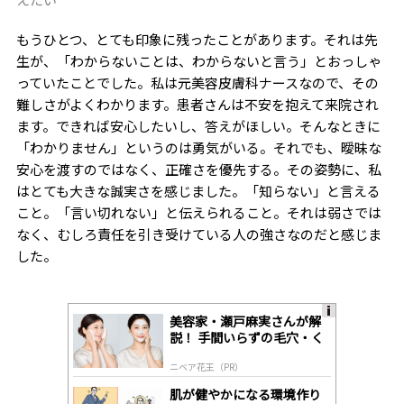
もうひとつ、とても印象に残ったことがあります。それは先
生が、「わからないことは、わからないと言う」とおっしゃ
っていたことでした。私は元美容皮膚科ナースなので、その
難しさがよくわかります。患者さんは不安を抱えて来院され
ます。できれば安心したいし、答えがほしい。そんなときに
「わかりません」というのは勇気がいる。それでも、曖昧な
安心を渡すのではなく、正確さを優先する。その姿勢に、私
はとても大きな誠実さを感じました。「知らない」と言える
こと。「言い切れない」と伝えられること。それは弱さでは
なく、むしろ責任を引き受けている
人の強さなのだと感じま
した。
美容家・瀬戸麻実さんが解
A
説！ 手間いらずの毛穴・く
ds
すみケア
by
ニベア花王（PR）
lo
gl
肌が健やかになる環境作り
y