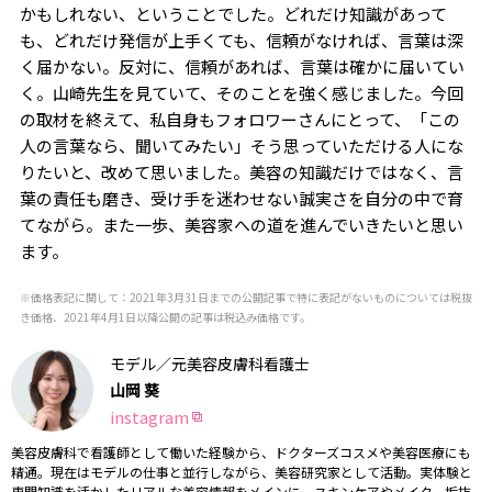
かもしれない、ということでした。どれだけ知識があって
も、どれだけ発信が上手くても、信頼がなければ、言葉は深
く届かない。反対に、信頼があれば、言葉は確かに届いてい
く。山崎先生を見ていて、そのことを強く感じました。今回
の取材を終えて、私自身もフォロワーさんにとって、「この
人の言葉なら、聞いてみたい」そう思っていただける人にな
りたいと、改めて思いました。美容の知識だけではなく、言
葉の責任も磨き、受け手を迷わせない誠実さを自分の中で育
てながら。また一歩、美容家への道を進んでいきたいと思い
ます。
※価格表記に関して：2021年3月31日までの公開記事で特に表記がないものについては税抜
き価格、2021年4月1日以降公開の記事は税込み価格です。
モデル／元美容皮膚科看護士
山岡 葵
instagram
美容皮膚科で看護師として働いた経験から、ドクターズコスメや美容医療にも
精通。現在はモデルの仕事と並行しながら、美容研究家として活動。実体験と
専門知識を活かしたリアルな美容情報をメインに、スキンケアやメイク、垢抜