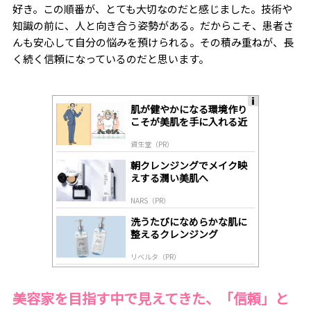
好き。この順番が、とても大切なのだと感じました。技術や
知識の前に、人と向き合う姿勢がある。だからこそ、患者さ
んも安心して自分の悩みを預けられる。その積み重ねが、長
く続く信頼になっているのだと思います。
肌が健やかになる環境作り
A
こそが美肌を手に入れる近
ds
道
by
資生堂（PR）
lo
gl
朝クレンジングでメイク映
y
えする潤い美肌へ
NARS（PR）
洗うたびになめらかな肌に
整えるクレンジング
リベルタ（PR）
美容家を目指す中で見えてきた、「信頼」と