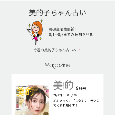
美的子ちゃん占い
毎週金曜夜更新！
8/1〜8/7までの 運勢を見る
今週の美的子ちゃん占いへ
Magazine
9
月号
7月22日 ￥1,100
肌もメイクも「スタミナ」仕込み
でくずれ知らず！