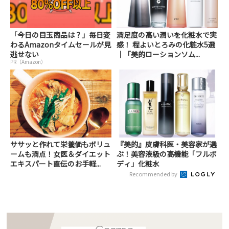
「今日の目玉商品は？」毎日変
満足度の高い潤いを化粧水で実
わるAmazonタイムセールが見
感！ 程よいとろみの化粧水5選
逃せない
｜「美的ローションソム...
PR（Amazon）
ササッと作れて栄養価もボリュ
『美的』皮膚科医・美容家が選
ームも満点！女医＆ダイエット
ぶ！美容液級の高機能「フルボ
エキスパート直伝のお手軽...
ディ」化粧水
Recommended by