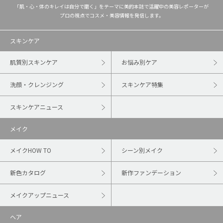
「肌・心・体のキレイは自分で磨く」をテーマに美的本誌で活躍中の美容レポーターが
プロの視点でコスメ・美容情報を発信します。
スキンケア
肌質別スキンケア
お悩み別ケア
洗顔・クレンジング
スキンケア特集
スキンケアニュース
メイク
メイクHOW TO
シーン別メイク
新色カタログ
新作ファンデーション
メイクアップニュース
ヘア