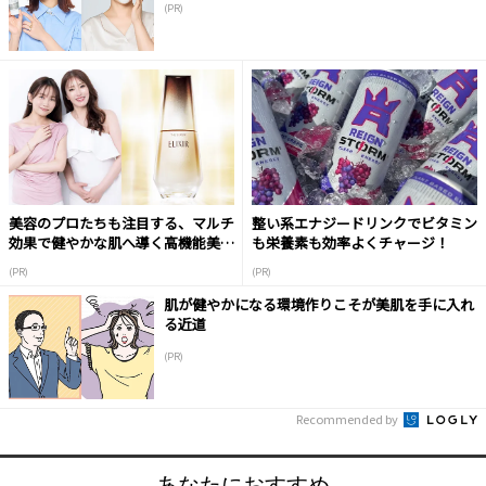
(PR)
美容のプロたちも注目する、マルチ
整い系エナジードリンクでビタミン
効果で健やかな肌へ導く高機能美容
も栄養素も効率よくチャージ！
液
(PR)
(PR)
肌が健やかになる環境作りこそが美肌を手に入れ
る近道
(PR)
Recommended by
あなたにおすすめ