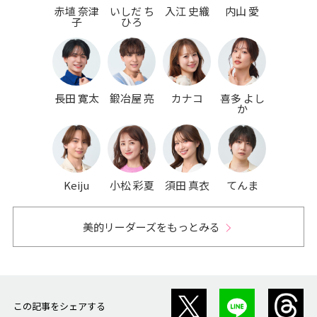
赤埴 奈津
いしだ ち
入江 史織
内山 愛
子
ひろ
長田 寛太
鍛冶屋 亮
カナコ
喜多 よし
か
Keiju
小松 彩夏
須田 真衣
てんま
美的リーダーズをもっとみる
この記事をシェアする