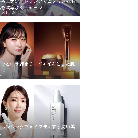
い系エナジードリンクでビタミンも栄
素も効率よくチャージ！
ンストーム
ュッと引き締まり、イキイキとした肌
象に
ン
クレンジングでメイク映えする潤い美
へ