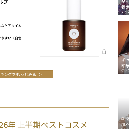
整
ルプ
養
レイ
雅なケアタイム
けやすい（自営
キ
印
ゲラ
キングをもっとみる
朝
2026年 上半期ベストコスメ
肌
NARS