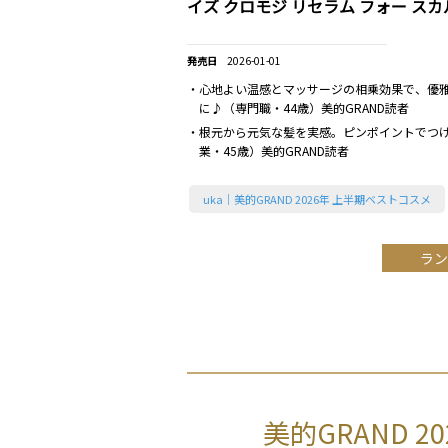
イズ クロモジ リセラム フォー スカ
2026-01-01
・心地よい温感とマッサージの相乗効果で、優
に♪（専門職・44歳）美的GRAND読者
・根元から元気な髪を実感。ピンポイントでつ
業・45歳）美的GRAND読者
uka｜美的GRAND 2026年 上半期ベストコスメ
ラン
美的GRAND 