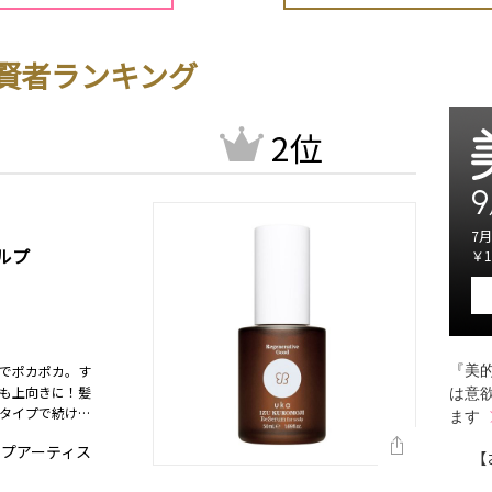
賢者ランキング
2位
9
7月
ルプ
￥1
でポカポカ。す
『美的
も上向きに！髪
は意
タイプで続けや
ます
半期）
ップアーティス
【