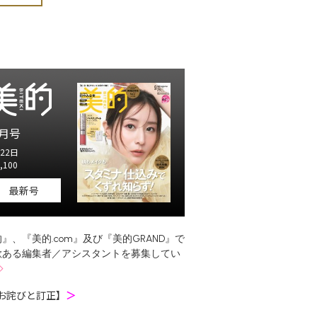
月号
22日
,100
最新号
』、『美的.com』及び『美的GRAND』で
欲ある編集者／アシスタントを募集してい
お詫びと訂正】
＞