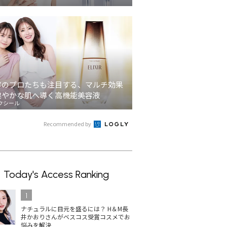
容のプロたちも注目する、マルチ効果
健やかな肌へ導く高機能美容液
クシール
Recommended by
Today's Access Ranking
1
ナチュラルに目元を盛るには？ H＆M長
井かおりさんがベスコス受賞コスメでお
悩みを解決