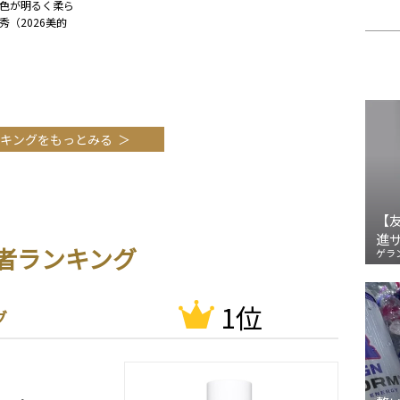
色が明るく柔ら
（2026美的
キングをもっとみる
【
進
者ランキング
ゲラ
1位
グ