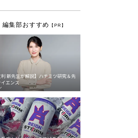
編集部おすすめ
【PR】
友利 新先生が解説】ハチミツ研究＆先
サイエンス
ン