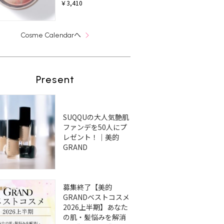
￥3,410
へ
Cosme Calendar
Present
SUQQUの大人気艶肌
ファンデを50人にプ
レゼント！｜美的
GRAND
募集終了【美的
GRANDベストコスメ
2026上半期】あなた
の肌・髪悩みを解消