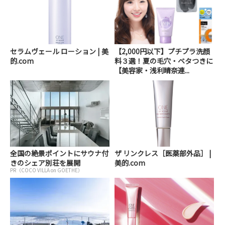
セラムヴェール ローション | 美
【2,000円以下】プチプラ洗顔
的.com
料３選！夏の毛穴・ベタつきに
【美容家・浅利晴奈連...
全国の絶景ポイントにサウナ付
ザ リンクレス［医薬部外品］ |
きのシェア別荘を展開
美的.com
PR（COCO VILLA on GOETHE）