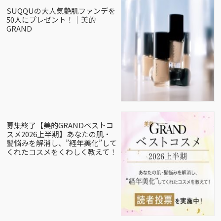
SUQQUの大人気艶肌ファンデを
50人にプレゼント！｜美的
GRAND
募集終了【美的GRANDベストコ
スメ2026上半期】あなたの肌・
髪悩みを解消し、”経年美化”して
くれたコスメをくわしく教えて！