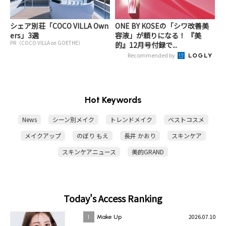
シェア別荘「COCO VILLA Own
ONE BY KOSEの「シワ改善美
ers」3選
容液」が頼りになる！ 『美
PR（COCO VILLA on GOETHE）
的』12月号付録で...
Recommended by
Hot Keywords
News
シーン別メイク
トレンドメイク
ベストコスメ
メイクアップ
のぼり もえ
長井 かおり
スキンケア
スキンケアニュース
美的GRAND
Today's Access Ranking
2026.07.10
1
Make Up