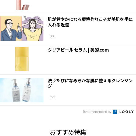
肌が健やかになる環境作りこそが美肌を手に
入れる近道
（PR）
クリアピール セラム | 美的.com
洗うたびになめらかな肌に整えるクレンジン
グ
（PR）
Recommended by
おすすめ特集