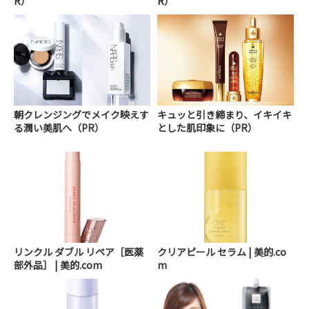
R）
R）
朝クレンジングでメイク映えす
キュッと引き締まり、イキイキ
る潤い美肌へ（PR）
とした肌印象に（PR）
リンクル ダブル リペア［医薬
クリアピール セラム | 美的.co
部外品］ | 美的.com
m