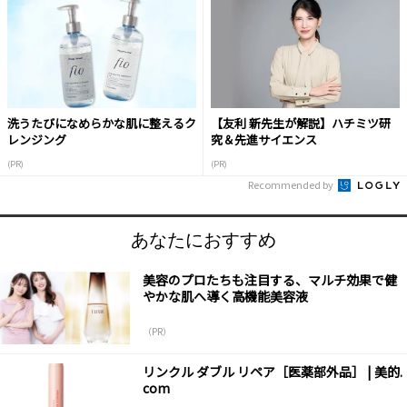
洗うたびになめらかな肌に整えるク
【友利 新先生が解説】ハチミツ研
レンジング
究＆先進サイエンス
(PR)
(PR)
Recommended by
あなたにおすすめ
美容のプロたちも注目する、マルチ効果で健
やかな肌へ導く高機能美容液
（PR）
リンクル ダブル リペア［医薬部外品］ | 美的.
com