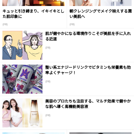
キュッと引き締まり、イキイキとし
朝クレンジングでメイク映えする潤
た肌印象に
い美肌へ
(PR)
(PR)
肌が健やかになる環境作りこそが美肌を手に入れ
る近道
(PR)
整い系エナジードリンクでビタミンも栄養素も効
率よくチャージ！
(PR)
美容のプロたちも注目する、マルチ効果で健やか
な肌へ導く高機能美容液
(PR)