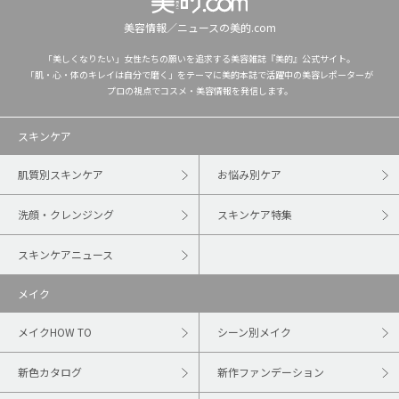
美容情報／ニュースの美的.com
「美しくなりたい」女性たちの願いを追求する美容雑誌『美的』公式サイト。
「肌・心・体のキレイは自分で磨く」をテーマに美的本誌で活躍中の美容レポーターが
プロの視点でコスメ・美容情報を発信します。
スキンケア
肌質別スキンケア
お悩み別ケア
洗顔・クレンジング
スキンケア特集
スキンケアニュース
メイク
メイクHOW TO
シーン別メイク
新色カタログ
新作ファンデーション