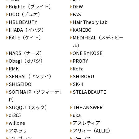
Brighte（ブライト）
DEW
DUO（デュオ）
FAS
HBL BEAUTY
Hair Theory Lab
IHADA（イハダ）
KANEBO
KATE（ケイト）
MEDIHEAL（メディヒー
ル）
NARS（ナーズ）
ONE BY KOSE
Obagi（オバジ）
PRORY
RMK
ReFa
SENSAI（センサイ）
SHIRORU
SHISEIDO
SK-II
SOFINA iP（ソフィーナ i
STELA BEAUTE
P）
SUQQU（スック）
THE ANSWER
dr365
uka
willone
アスレティア
アネッサ
アリィー（ALLIE）
アルブラン
アーレス