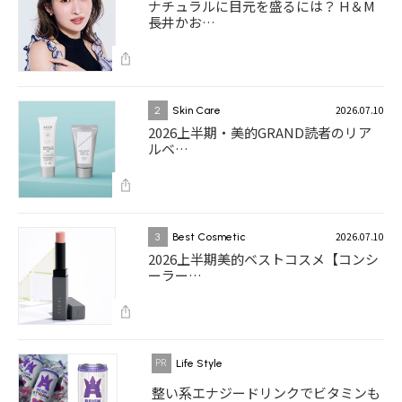
ナチュラルに目元を盛るには？ H＆M
長井かお…
2026.07.10
2
Skin Care
2026上半期・美的GRAND読者のリア
ルベ…
2026.07.10
3
Best Cosmetic
2026上半期美的ベストコスメ【コンシ
ーラー…
Life Style
整い系エナジードリンクでビタミンも