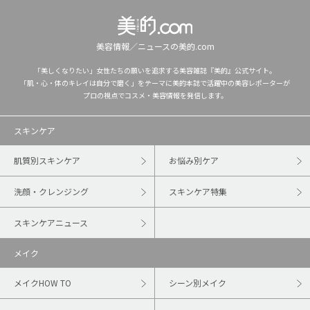
美容情報／ニュースの美的.com
「美しくなりたい」女性たちの願いを追求する美容雑誌『美的』公式サイト。
「肌・心・体のキレイは自分で磨く」をテーマに美的本誌で活躍中の美容レポーターが
プロの視点でコスメ・美容情報を発信します。
スキンケア
肌質別スキンケア
お悩み別ケア
洗顔・クレンジング
スキンケア特集
スキンケアニュース
メイク
メイクHOW TO
シーン別メイク