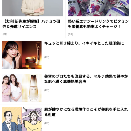
【友利 新先生が解説】ハチミツ研
整い系エナジードリンクでビタミン
究＆先進サイエンス
も栄養素も効率よくチャージ！
(PR)
(PR)
キュッと引き締まり、イキイキとした肌印象に
(PR)
美容のプロたちも注目する、マルチ効果で健やか
な肌へ導く高機能美容液
(PR)
肌が健やかになる環境作りこそが美肌を手に入れ
る近道
(PR)