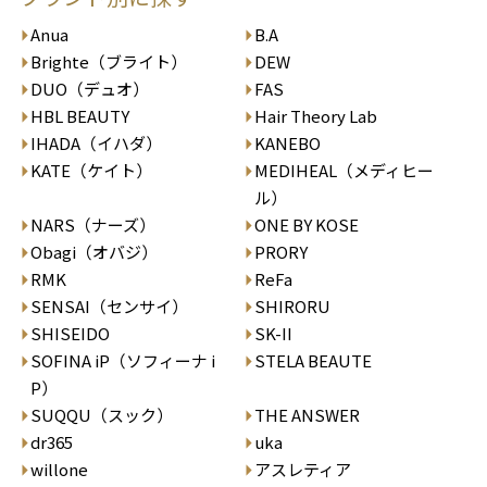
Anua
B.A
Brighte（ブライト）
DEW
DUO（デュオ）
FAS
HBL BEAUTY
Hair Theory Lab
IHADA（イハダ）
KANEBO
KATE（ケイト）
MEDIHEAL（メディヒー
ル）
NARS（ナーズ）
ONE BY KOSE
Obagi（オバジ）
PRORY
RMK
ReFa
SENSAI（センサイ）
SHIRORU
SHISEIDO
SK-II
SOFINA iP（ソフィーナ i
STELA BEAUTE
P）
SUQQU（スック）
THE ANSWER
dr365
uka
willone
アスレティア