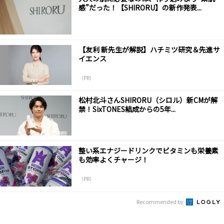
感”だった！【SHIRORU】の新作発表...
【友利 新先生が解説】ハチミツ研究＆先進サ
イエンス
（PR）
松村北斗さんSHIRORU（シロル）新CMが解
禁！SixTONES結成からの5年...
整い系エナジードリンクでビタミンも栄養素
も効率よくチャージ！
（PR）
Recommended by