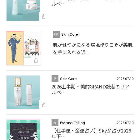
ルベ…
Skin Care
肌が健やかになる環境作りこそが美肌
を手に入れる近...
2026.07.10
7
Skin Care
2026上半期・美的GRAND読者のリア
ルベ…
2026.07.10
8
Fortune Telling
【仕事運・金運占い】Skyが占う2026
年下…