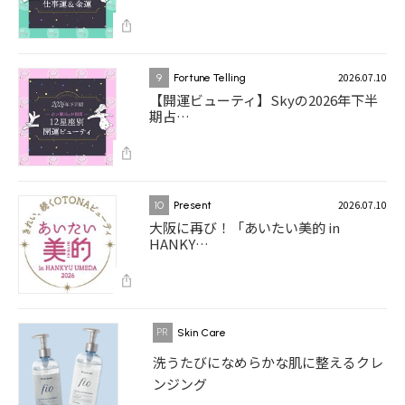
2026.07.10
9
Fortune Telling
【開運ビューティ】Skyの2026年下半
期占…
2026.07.10
10
Present
大阪に再び！「あいたい美的 in
HANKY…
Skin Care
洗うたびになめらかな肌に整えるクレ
ンジング