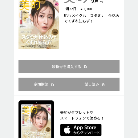
9
月号
7月22日 ￥1,100
肌もメイクも「スタミナ」仕込み
でくずれ知らず！
最新号を購入する
定期購読
試し読み
美的がタブレットや
スマートフォンで読める！