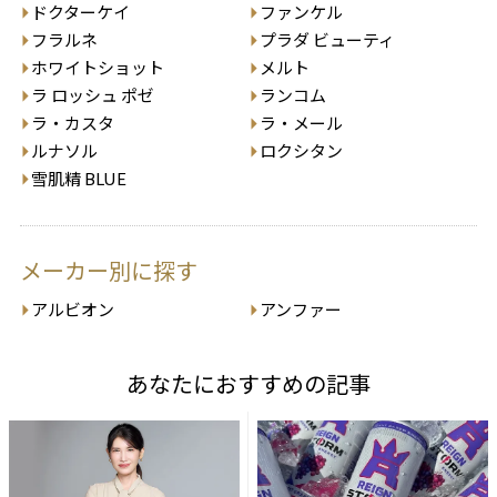
ドクターケイ
ファンケル
フラルネ
プラダ ビューティ
ホワイトショット
メルト
ラ ロッシュ ポゼ
ランコム
ラ・カスタ
ラ・メール
ルナソル
ロクシタン
雪肌精 BLUE
メーカー別に探す
アルビオン
アンファー
あなたにおすすめの記事