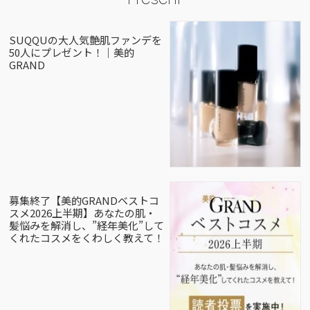
SUQQUの大人気艶肌ファンデを
50人にプレゼント！｜美的
GRAND
募集終了【美的GRANDベストコ
スメ2026上半期】あなたの肌・
髪悩みを解消し、”経年美化”して
くれたコスメをくわしく教えて！