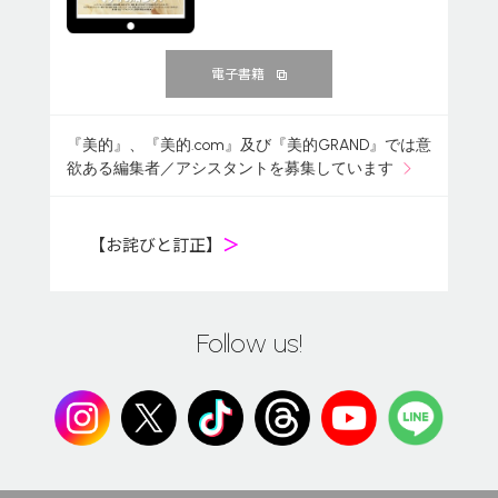
電子書籍
『美的』、『美的.com』及び『美的GRAND』では意
欲ある編集者／アシスタントを募集しています
【お詫びと訂正】
＞
Follow us!