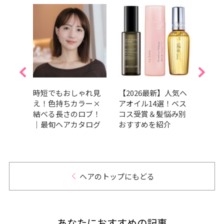
くせ
時短でもおしゃれ見
【2026最新】人気ヘ
【20
すす
え！色持ちカラー×
アオイル14選！ベス
ブの
13
結べる長さのロブ！
コス受賞＆髪悩み別
も垢
賞か
｜最旬ヘアカタログ
おすすめを紹介
を紹
ヘアのトップにもどる
あなたにおすすめの記事