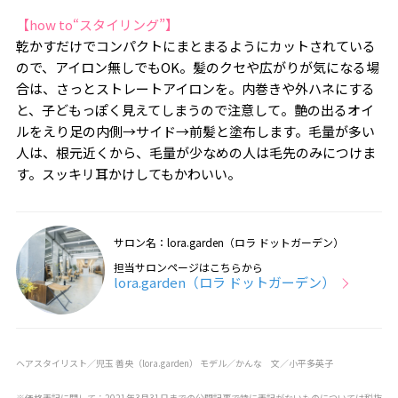
【how to“スタイリング”】
乾かすだけでコンパクトにまとまるようにカットされている
ので、アイロン無しでもOK。髪のクセや広がりが気になる場
合は、さっとストレートアイロンを。内巻きや外ハネにする
と、子どもっぽく見えてしまうので注意して。艶の出るオイ
ルをえり足の内側→サイド→前髪と塗布します。毛量が多い
人は、根元近くから、毛量が少なめの人は毛先のみにつけま
す。スッキリ耳かけしてもかわいい。
サロン名：lora.garden（ロラ ドットガーデン）
担当サロンページはこちらから
lora.garden（ロラ ドットガーデン）
ヘアスタイリスト／児玉 善央（lora.garden） モデル／かんな 文／小平多英子
※価格表記に関して：2021年3月31日までの公開記事で特に表記がないものについては税抜