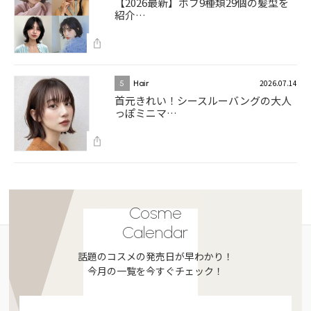
【2026最新】ボブ9種類29個の髪型を
紹介…
2026.07.14
5
Hair
首元きれい！シースルーバングの大人
っぽミニマ…
Cosme
Calendar
話題のコスメの発売日が早わかり！
今月の一覧を今すぐチェック！