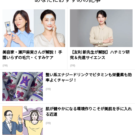
美容家・瀬戸麻実さんが解説！ 手
【友利 新先生が解説】ハチミツ研
間いらずの毛穴・くすみケア
究＆先進サイエンス
(PR)
(PR)
整い系エナジードリンクでビタミンも栄養素も効
率よくチャージ！
(PR)
肌が健やかになる環境作りこそが美肌を手に入れ
る近道
(PR)