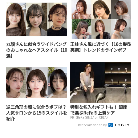
丸顔さんに似合うワイドバング
王林さん風に近づく【16の髪型
のおしゃれなヘアスタイル【10
実例】トレンドのラインボブ
選】
逆三角形の顔に似合うボブは？
特別な名入れギフトも！ 銀座
人気サロンから15のスタイルを
で選ぶReFaの上質ケア
PR（ReFa GINZA on CREA）
紹介
Recommended by