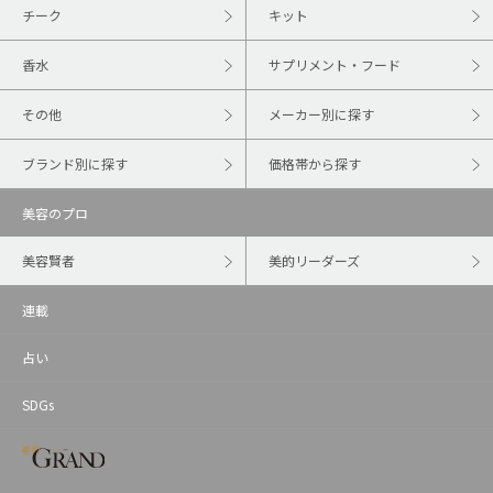
チーク
キット
香水
サプリメント・フード
その他
メーカー別に探す
ブランド別に探す
価格帯から探す
美容のプロ
美容賢者
美的リーダーズ
連載
占い
SDGs