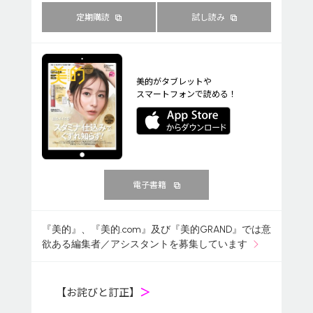
定期購読
試し読み
美的がタブレットや
スマートフォンで読める！
電子書籍
『美的』、『美的.com』及び『美的GRAND』では意
欲ある編集者／アシスタントを募集しています
【お詫びと訂正】
＞