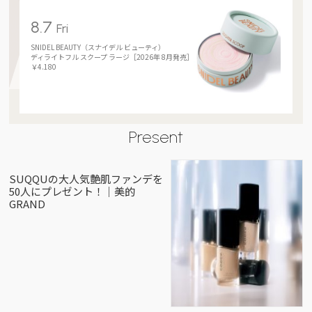
8.7
Fri
SNIDEL BEAUTY（スナイデル ビューティ）
ディライトフル スクープ ラージ［2026年 8月発売］
￥4.180
Present
SUQQUの大人気艶肌ファンデを
50人にプレゼント！｜美的
GRAND