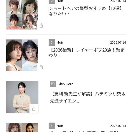
2026.07.14
2
Hair
ショートヘアの髪型おすすめ【12選】
なりたい…
2026.07.14
3
Hair
【2026最新】レイヤーボブ20選！顔ま
わり…
Skin Care
【友利 新先生が解説】ハチミツ研究＆
先進サイエン...
2026.07.14
4
Hair