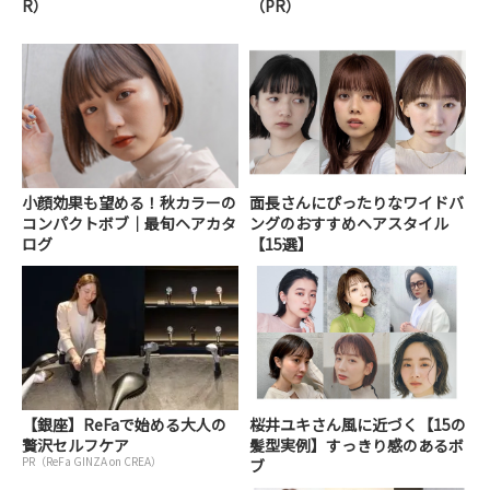
R）
（PR）
小顔効果も望める！秋カラーの
面長さんにぴったりなワイドバ
コンパクトボブ｜最旬ヘアカタ
ングのおすすめヘアスタイル
ログ
【15選】
【銀座】ReFaで始める大人の
桜井ユキさん風に近づく【15の
贅沢セルフケア
髪型実例】すっきり感のあるボ
PR（ReFa GINZA on CREA）
ブ