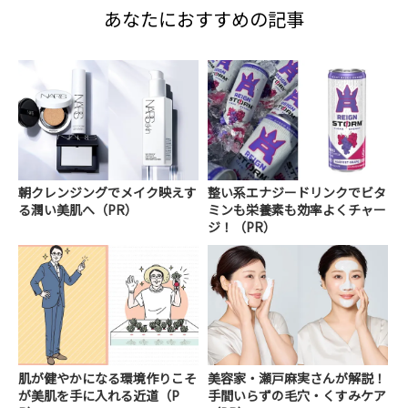
あなたにおすすめの記事
朝クレンジングでメイク映えす
整い系エナジードリンクでビタ
る潤い美肌へ（PR）
ミンも栄養素も効率よくチャー
ジ！（PR）
肌が健やかになる環境作りこそ
美容家・瀬戸麻実さんが解説！
が美肌を手に入れる近道（P
手間いらずの毛穴・くすみケア