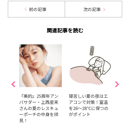
前の記事
次の記事
関連記事を読む
れ対
『美的』25周年アン
寝苦しい夏の夜はエ
【ク
不足
バサダー・上西星来
アコンで対策！室温
食べ
｜美
さんの夏のレスキュ
を26～28℃に保つの
運動
ーポーチの中身を拝
がポイント
は？e
見！
ロー
はど