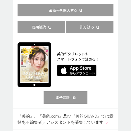
最新号を購入する
定期購読
試し読み
美的がタブレットや
スマートフォンで読める！
電子書籍
『美的』、『美的.com』及び『美的GRAND』では意
欲ある編集者／アシスタントを募集しています