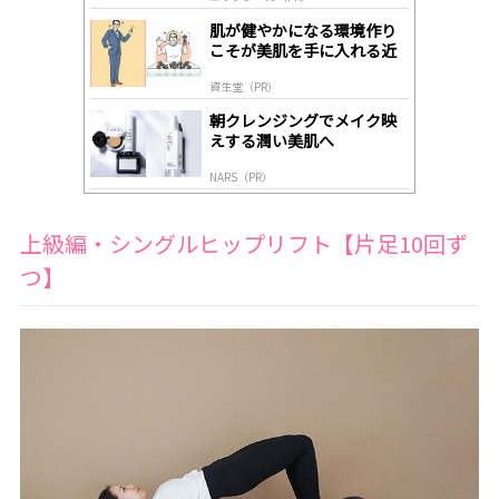
lo
gl
肌が健やかになる環境作り
y
こそが美肌を手に入れる近
道
資生堂（PR）
朝クレンジングでメイク映
えする潤い美肌へ
NARS（PR）
上級編・シングルヒップリフト【片足10回ず
つ】