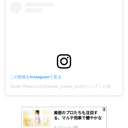
この投稿をInstagramで見る
Studio Pilates Izm(@studio_pilates_izm)がシェアした投稿
-
202
美容のプロたちも注目す
A
る、マルチ効果で健やかな
ds
肌へ導く高機能美容液
by
エリクシール（PR）