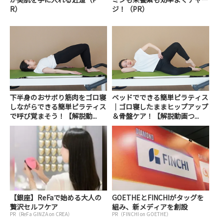
R）
ジ！（PR）
下半身のおサボり筋肉をゴロ寝
ベッドでできる簡単ピラティス
しながらできる簡単ピラティス
｜ゴロ寝したままヒップアップ
で呼び覚まそう！【解説動...
＆骨盤ケア！【解説動画つ...
【銀座】ReFaで始める大人の
GOETHEとFINCHIがタッグを
贅沢セルフケア
組み、新メディアを創設
PR（ReFa GINZA on CREA）
PR（FINCHI on GOETHE）