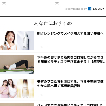
(PR)
(PR)
Recommended by
あなたにおすすめ
朝クレンジングでメイク映えする潤い美肌へ
（PR）
下半身のおサボり筋肉をゴロ寝しながらでき
る簡単ピラティスで呼び覚まそう！【解説動...
美容のプロたちも注目する、マルチ効果で健
やかな肌へ導く高機能美容液
（PR）
ベッドでできる簡単ピラティス｜ゴロ寝した