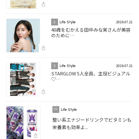
2026.07.21
2
Life Style
40歳をむかえる田中みな実さんが美容
のために…
2026.07.21
3
Life Style
STARGLOW 5人全員、主役ビジュアル
♡…
Life Style
整い系エナジードリンクでビタミンも
栄養素も効率よ...