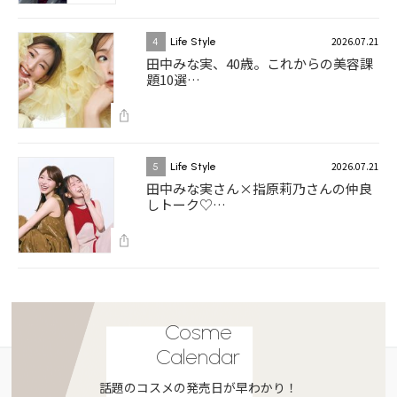
2026.07.21
4
Life Style
田中みな実、40歳。これからの美容課
題10選…
2026.07.21
5
Life Style
田中みな実さん×指原莉乃さんの仲良
しトーク♡…
Cosme
Calendar
話題のコスメの発売日が早わかり！