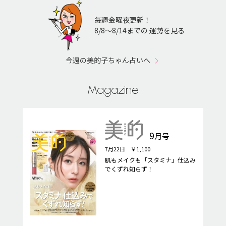
毎週金曜夜更新！
8/8〜8/14までの 運勢を見る
今週の美的子ちゃん占いへ
Magazine
9
月号
7月22日 ￥1,100
肌もメイクも「スタミナ」仕込み
でくずれ知らず！