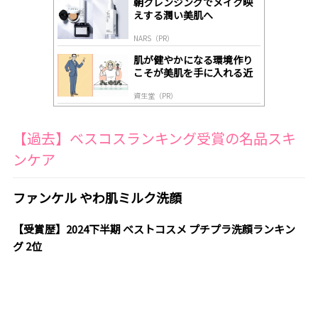
朝クレンジングでメイク映
y
えする潤い美肌へ
NARS（PR）
肌が健やかになる環境作り
こそが美肌を手に入れる近
道
資生堂（PR）
【過去】ベスコスランキング受賞の名品スキ
ンケア
ファンケル やわ肌ミルク洗顔
【受賞歴】2024下半期 ベストコスメ プチプラ洗顔ランキン
グ 2位