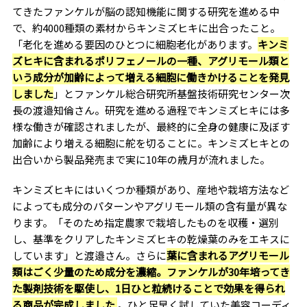
てきたファンケルが脳の認知機能に関する研究を進める中
で、約4000種類の素材からキンミズヒキに出合ったこと。
「老化を進める要因のひとつに細胞老化があります。
キンミ
ズヒキに含まれるポリフェノールの一種、アグリモール類と
いう成分が加齢によって増える細胞に働きかけることを発見
しました
」とファンケル総合研究所基盤技術研究センター次
長の渡邉知倫さん。研究を進める過程でキンミズヒキには多
様な働きが確認されましたが、最終的に全身の健康に及ぼす
加齢により増える細胞に舵を切ることに。キンミズヒキとの
出合いから製品発売まで実に10年の歳月が流れました。
キンミズヒキにはいくつか種類があり、産地や栽培方法など
によっても成分のパターンやアグリモール類の含有量が異な
ります。「そのため指定農家で栽培したものを収穫・選別
し、基準をクリアしたキンミズヒキの乾燥葉のみをエキスに
しています」と渡邉さん。さらに
葉に含まれるアグリモール
類はごく少量のため成分を濃縮。ファンケルが30年培ってき
た製剤技術を駆使し、1日ひと粒続けることで効果を得られ
る商品が完成しました
。ひと足早く試していた美容コーディ