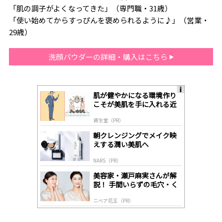
「肌の調子がよくなってきた」（専門職・31歳）
「使い始めてからすっぴんを褒められるように♪」（営業・
29歳）
洗顔パウダーの詳細・購入はこちら
肌が健やかになる環境作り
A
こそが美肌を手に入れる近
ds
道
by
資生堂（PR）
lo
gl
朝クレンジングでメイク映
y
えする潤い美肌へ
NARS（PR）
美容家・瀬戸麻実さんが解
説！ 手間いらずの毛穴・く
すみケア
ニベア花王（PR）