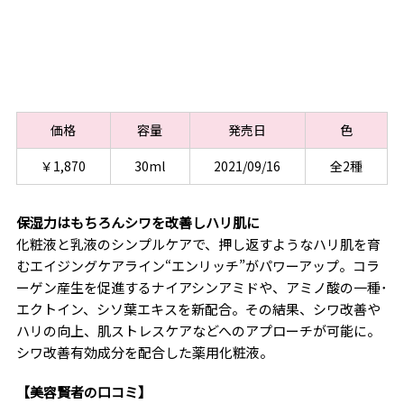
価格
容量
発売日
色
￥1,870
30ml
2021/09/16
全2種
保湿力はもちろんシワを改善しハリ肌に
化粧液と乳液のシンプルケアで、押し返すようなハリ肌を育
むエイジングケアライン“エンリッチ”がパワーアップ。コラ
ーゲン産生を促進するナイアシンアミドや、アミノ酸の一種･
エクトイン、シソ葉エキスを新配合。その結果、シワ改善や
ハリの向上、肌ストレスケアなどへのアプローチが可能に。
シワ改善有効成分を配合した薬用化粧液。
【美容賢者の口コミ】