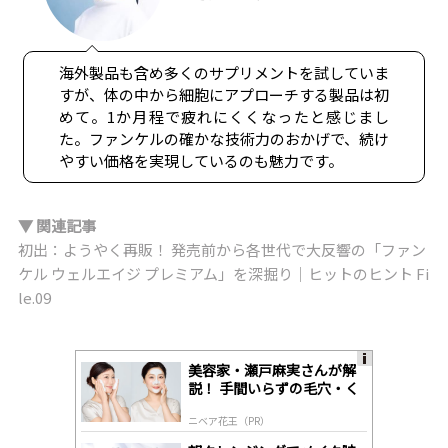
海外製品も含め多くのサプリメントを試していま
すが、体の中から細胞にアプローチする製品は初
めて。1か月程で疲れにくくなったと感じまし
た。ファンケルの確かな技術力のおかげで、続け
やすい価格を実現しているのも魅力です。
▼ 関連記事
初出：ようやく再販！ 発売前から各世代で大反響の「ファン
ケル ウェルエイジ プレミアム」を深掘り｜ヒットのヒント Fi
le.09
美容家・瀬戸麻実さんが解
A
説！ 手間いらずの毛穴・く
ds
すみケア
by
ニベア花王（PR）
lo
gl