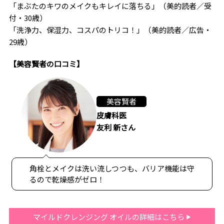
「まぶたのキワのメイクもキレイに落ちる」（美的読者／受
付・30歳）
「洗浄力、保湿力、コスパのトリコ！」（美的読者／広告・
29歳）
【美容賢者の口コミ】
美容賢者
皮膚科医
友利 新さん
角栓とメイクは洗い流しつつも、バリア機能は守
るので乾燥感がゼロ！
マイルドクレンジング オイルの詳細はこちら