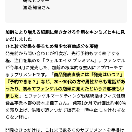
研究センター
渡邉 知倫さん
加齢により増える細胞に働きかける作用をキンミズヒキに見
いだしました
ひと粒で効果を得るため希少な有効成分を凝縮
発売前から問い合わせが相次ぎ、先行予約もすぐ終了する
程、注目を集めた『ウェルエイジ プレミアム』。ファンケル
が今年4月に発売した、加齢の根本的な要因にアプローチす
るサプリメントです。「
商品発表直後には『発売はいつ？』
『予約できる？』など、20〜30代の方や男性からも電話があ
ったり、初めてファンケルの店頭に見えたというお客様もい
ました
」とファンケルマーケティング戦略統括オフィス健康
食品事業本部の鈴木里佳子さん。 発売1か月で計画比約400％
を売り上げ、供給が追いつかず販売を一時中止 しなければな
らない程に。
開発のきっかけは、これまで数多くのサプリメントを手掛け