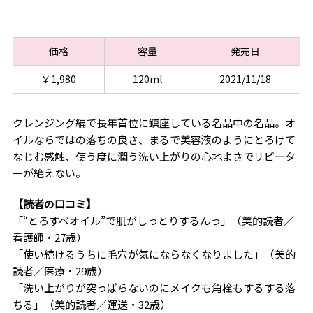
価格
容量
発売日
￥1,980
120ml
2021/11/18
クレンジング編で長年首位に鎮座している名品中の名品。オ
イルならではの落ちの良さ、まるで美容液のようにとろけて
なじむ感触、使う度に潤う洗い上がりの心地よさでリピータ
ーが絶えない。
【読者の口コミ】
「“とろすべオイル”で肌がしっとりするんっ」（美的読者／
看護師・27歳）
「使い続けるうちに毛穴が気にならなくなりました」（美的
読者／医療・29歳）
「洗い上がりが突っぱらないのにメイクも角栓もするする落
ちる」（美的読者／運送・32歳）