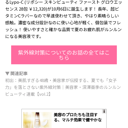
るLypo-C (リポシー スキンビューティ ファースト グロウエッ
センス 28包 ￥12,320)が10月6日に誕生します！ 長年、超ビ
タミンCラバーなので早速使わせて頂き、やはり素晴らしい
感触。濃密な成分設計なのに使い心地が軽く、個包装でフレ
ッシュ！ 使いやすさと確かな品質で夏のお疲れ肌がルンルン
になる美容液です。
紫外線対策についてのお話の全てはこ
ちら
▼ 関連記事
初出：美肌すぎる48歳・美容家が伝授する、夏でも「女子
力」を落とさない紫外線対策｜美容家・深澤亜季のルンルン
ビューティ連載【vol.2】
美容のプロたちも注目す
A
る、マルチ効果で健やかな
ds
肌へ導く高機能美容液
by