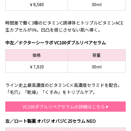
￥8,580
30ml
時間差で働く3種のビタミンC誘導体とトリプルビタミンACE
生カプセルがIN。凹凸を感じさせない肌へ導く。
中左／ドクターシーラボ VC100ダブルリペアセラム
価格
容量
￥7,920
30ml
ライン史上最高濃度のビタミンC×高濃度セラミドを配合。
「毛穴」「乾燥」「くすみ」をトリプルケア。
VC100ダブルリペアセラムの詳細はこちら
左／ロート製薬 オバジ オバジC 25セラム NEO