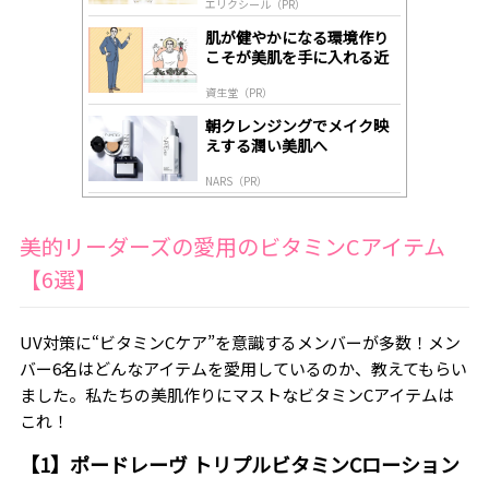
エリクシール（PR）
lo
gl
肌が健やかになる環境作り
y
こそが美肌を手に入れる近
道
資生堂（PR）
朝クレンジングでメイク映
えする潤い美肌へ
NARS（PR）
美的リーダーズの愛用のビタミンCアイテム
【6選】
UV対策に“ビタミンCケア”を意識するメンバーが多数！メン
バー6名はどんなアイテムを愛用しているのか、教えてもらい
ました。私たちの美肌作りにマストなビタミンCアイテムは
これ！
【1】ポードレーヴ トリプルビタミンCローション