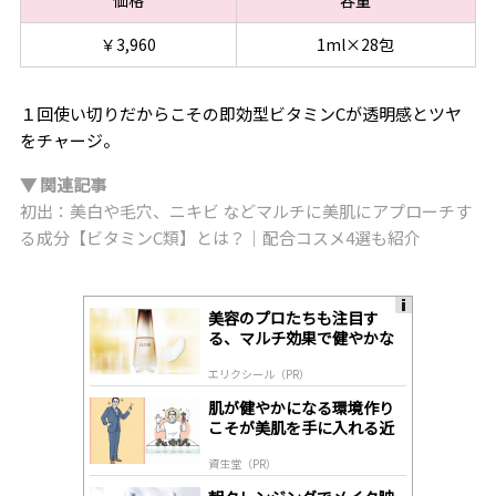
￥3,960
1ml×28包
１回使い切りだからこその即効型ビタミンCが透明感とツヤ
をチャージ。
▼ 関連記事
初出：美白や毛穴、ニキビ などマルチに美肌にアプローチす
る成分【ビタミンC類】とは？｜配合コスメ4選も紹介
美容のプロたちも注目す
A
る、マルチ効果で健やかな
ds
肌へ導く高機能美容液
by
エリクシール（PR）
lo
gl
肌が健やかになる環境作り
y
こそが美肌を手に入れる近
道
資生堂（PR）