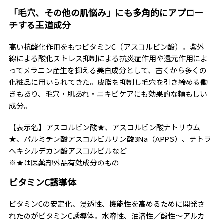
「毛穴、その他の肌悩み」にも多角的にアプロー
チする王道成分
高い抗酸化作用をもつビタミンC（アスコルビン酸）。紫外
線による酸化ストレス抑制による抗炎症作用や還元作用によ
ってメラニン産生を抑える美白成分として、古くから多くの
化粧品に用いられてきた。皮脂を抑制し毛穴を引き締める働
きもあり、毛穴・肌あれ・ニキビケアにも効果的な頼もしい
成分。
【表示名】アスコルビン酸★、アスコルビン酸ナトリウム
★、パルミチン酸アスコルビルリン酸3Na（APPS）、テトラ
へキシルデカン酸アスコルビルなど
※★は医薬部外品有効成分のもの
ビタミンC誘導体
ビタミンCの安定化、浸透性、機能性を高めるために開発さ
れたのがビタミンC誘導体。水溶性、油溶性／酸性〜アルカ