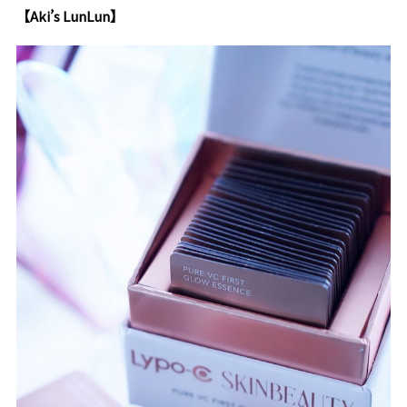
【Aki’s LunLun】