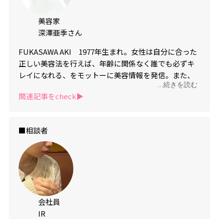
美容家
深澤亜季さん
FUKASAWA AKI 1977年生まれ。女性は自分に合った
正しい美容法を行えば、年齢に関係なく誰でも必ずキ
レイになれる、をモットーに美容情報を発信。また、
...続きを読む
誰もが自分らしいキレイと幸福感が高まる、独自のメ
関連記事をcheck▶︎
ソッド“ルンルンビューティー”を提唱。ビューティー
は、キレイになるのがゴールではなく、人生に LOVE、
POWER、CHANCE、MEET をもたらし輝かせてくれ
■相談者
る、がセオリー。
Instagram：
lunlunaki
会社員
IR