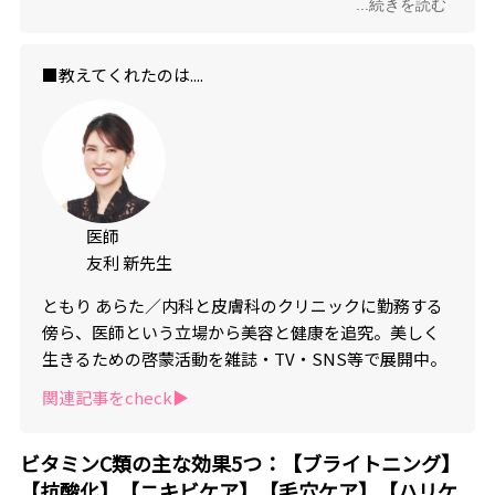
...続きを読む
ンサルティングを行う。
■教えてくれたのは....
医師
友利 新先生
ともり あらた／内科と皮膚科のクリニックに勤務する
傍ら、医師という立場から美容と健康を追究。美しく
生きるための啓蒙活動を雑誌・TV・SNS等で展開中。
関連記事をcheck▶︎
ビタミンC類の主な効果5つ：【ブライトニング】
【抗酸化】【ニキビケア】【毛穴ケア】【ハリケ