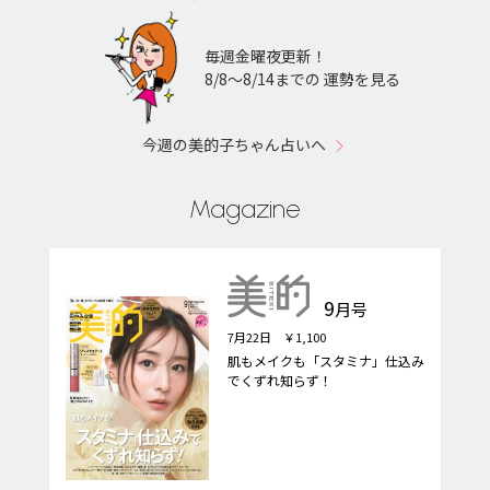
毎週金曜夜更新！
8/8〜8/14までの 運勢を見る
今週の美的子ちゃん占いへ
Magazine
9
月号
7月22日 ￥1,100
肌もメイクも「スタミナ」仕込み
でくずれ知らず！