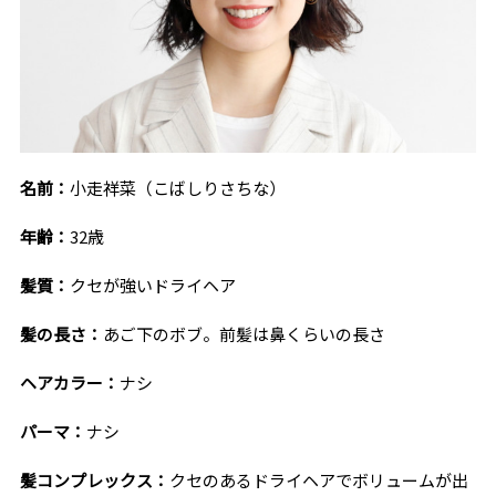
名前：
小走祥菜（こばしりさちな）
年齢：
32
歳
髪質：
クセが強いドライヘア
髪の長さ：
あご下のボブ。前髪は鼻くらいの長さ
ヘアカラー：
ナシ
パーマ：
ナシ
髪コンプレックス：
クセのあるドライヘアでボリュームが出