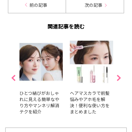
前の記事
次の記事
関連記事を読む
スタイ
ひとつ結びがおしゃ
ヘアマスカラで前髪
ウェ
すめ
れに見える簡単なや
悩みやアホ毛を解
ロン
スの
り方やマンネリ解消
決！便利な使い方を
韓国
テクを紹介
まとめました
ルを