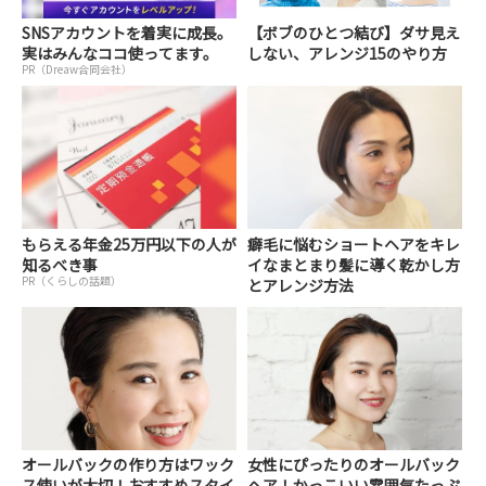
SNSアカウントを着実に成長。
【ボブのひとつ結び】ダサ見え
実はみんなココ使ってます。
しない、アレンジ15のやり方
PR（Dreaw合同会社）
もらえる年金25万円以下の人が
癖毛に悩むショートヘアをキレ
知るべき事
イなまとまり髪に導く乾かし方
PR（くらしの話題）
とアレンジ方法
オールバックの作り方はワック
女性にぴったりのオールバック
ス使いが大切！おすすめスタイ
ヘア！かっこいい雰囲気たっぷ