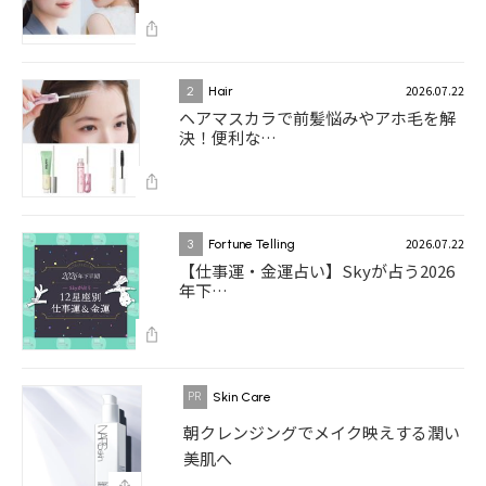
2026.07.22
2
Hair
ヘアマスカラで前髪悩みやアホ毛を解
決！便利な…
2026.07.22
3
Fortune Telling
【仕事運・金運占い】Skyが占う2026
年下…
Skin Care
朝クレンジングでメイク映えする潤い
美肌へ