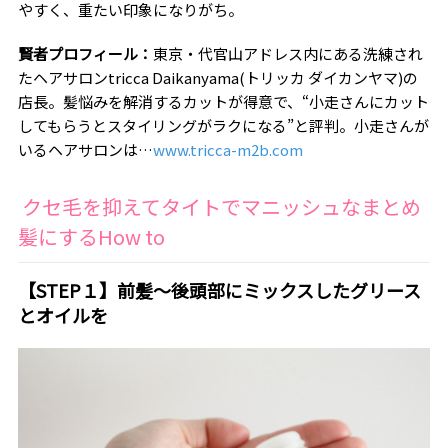
やすく、重たい印象になりがち。
賢者プロフィール：
東京・代官山アドレス内にある洗練され
たヘアサロン
tricca Daikanyama(
トリッカ ダイカンヤマ
)
の
店長。髪悩みを解消するカットが得意で、“小走さんにカット
してもらうとスタイリングがラクになる”と評判。小走さんが
いるヘアサロンは…
www.tricca-m2b.com
クセ毛を抑えてタイトでマニッシュなまとめ
髪にする
How to
【
STEP
１】前髪～後頭部にミックスしたグリース
とオイルを