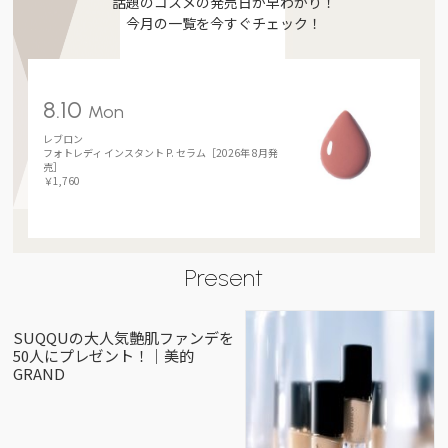
話題のコスメの発売日が早わかり！
今月の一覧を今すぐチェック！
8.10
Mon
レブロン
フォトレディ インスタント P. セラム［2026年 8月発
売］
￥1,760
Present
SUQQUの大人気艶肌ファンデを
50人にプレゼント！｜美的
GRAND