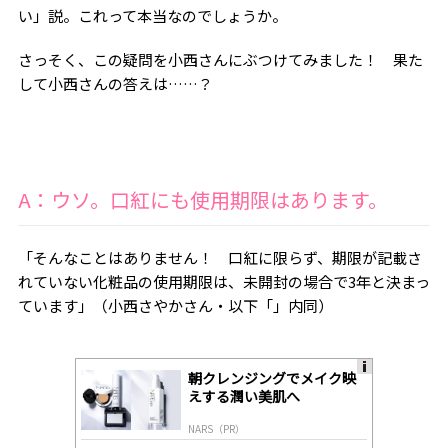
い」説。これって本当なのでしょうか。
さっそく、この疑問を小西さんにぶつけてみました！ 果た
して小西さんの答えは……？
A：ウソ。口紅にも使用期限はあります。
「そんなことはありません！ 口紅に限らず、期限が記載さ
れていない化粧品の使用期限は、未開封の場合で
3
年と決まっ
ています」（小西さやかさん・以下「」内同）
朝クレンジングでメイク映
A
えする潤い美肌へ
ds
by
NARS（PR）
lo