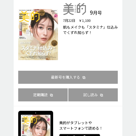
9
月号
7月22日 ￥1,100
肌もメイクも「スタミナ」仕込み
でくずれ知らず！
最新号を購入する
定期購読
試し読み
美的がタブレットや
スマートフォンで読める！