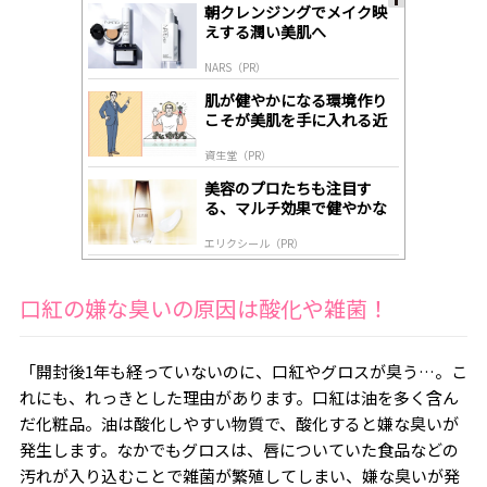
朝クレンジングでメイク映
A
えする潤い美肌へ
ds
by
NARS（PR）
lo
gl
肌が健やかになる環境作り
y
こそが美肌を手に入れる近
道
資生堂（PR）
美容のプロたちも注目す
る、マルチ効果で健やかな
肌へ導く高機能美容液
エリクシール（PR）
口紅の嫌な臭いの原因は酸化や雑菌！
「開封後
1
年も経っていないのに、口紅やグロスが臭う…。こ
れにも、れっきとした理由があります。口紅は油を多く含ん
だ化粧品。油は酸化しやすい物質で、酸化すると嫌な臭いが
発生します。なかでもグロスは、唇についていた食品などの
汚れが入り込むことで雑菌が繁殖してしまい、嫌な臭いが発