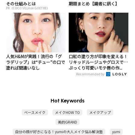
その仕組みとは
期限まとめ【識者に訊く】
PR（COCO VILLA on GOETHE）
人気H&Mが実践！流行の「グ
口紅の塗り方が印象を変える！
ラデリップ」は“チュー”の口で
リキッドルージュやグロスで…
塗れば間違いなし
ぷっくり可愛いモテ唇の作...
Recommended by
Hot Keywords
ベースメイク
メイクHOW TO
メイクアップ
美的GRAND
自分の顔が好きになる！yumiの大人メイク悩み解決塾
yumi