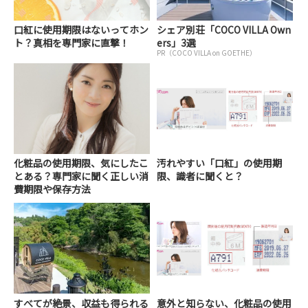
口紅に使用期限はないってホン
シェア別荘「COCO VILLA Own
ト？真相を専門家に直撃！
ers」3選
PR（COCO VILLA on GOETHE）
化粧品の使用期限、気にしたこ
汚れやすい「口紅」の使用期
とある？専門家に聞く正しい消
限、識者に聞くと？
費期限や保存方法
すべてが絶景、収益も得られる
意外と知らない、化粧品の使用