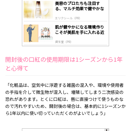
gl
美容のプロたちも注目す
y
る、マルチ効果で健やかな
肌へ導く高機能美容液
エリクシール（PR）
肌が健やかになる環境作り
こそが美肌を手に入れる近
道
資生堂（PR）
開封後の口紅の使用期限は
1
シーズンから
1
年
と心得て
「化粧品は、空気中に浮遊する雑菌の混入や、環境や使用者
の手指を介して微生物が混入し、増殖してしまう二次感染の
恐れがあります。とくに口紅は、唇に直接つけて使うものな
ので汚れやすいため、開封後の場合は、基本的に
1
シーズンか
ら
1
年以内に使い切っていただくのがよいでしょう」