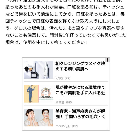
塗ったあとのお手入れが重要。口紅を塗る前は、ティッシュ
などで唇を拭いて清潔にしてから、口紅を塗ったあとは、毎
回ティッシュで口紅の表面を軽くふき取るようにしましょ
う。グロスの場合は、汚れたままの筆やチップを容器へ戻さ
ないことも注意して。開封後
1
年経っていなくても臭いがした
場合は、使用を中止して捨ててください」
朝クレンジングでメイク映
A
えする潤い美肌へ
ds
by
NARS（PR）
lo
gl
肌が健やかになる環境作り
y
こそが美肌を手に入れる近
道
資生堂（PR）
美容家・瀬戸麻実さんが解
説！ 手間いらずの毛穴・く
すみケア
ニベア花王（PR）