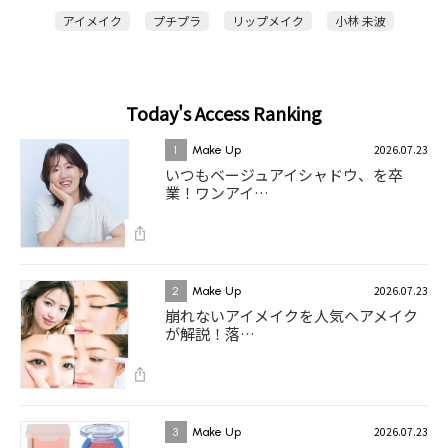
アイメイク
プチプラ
リップメイク
小林 未波
Today's Access Ranking
2026.07.23
1
Make Up
いつもベージュアイシャドウ、を卒
業！ワンアイ…
2026.07.23
2
Make Up
崩れないアイメイクを人気ヘアメイク
が解説！落…
2026.07.23
3
Make Up