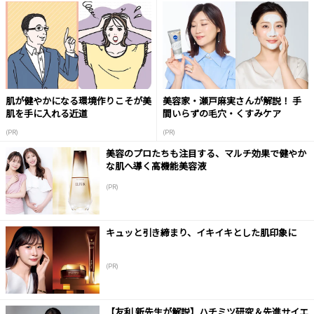
肌が健やかになる環境作りこそが美
美容家・瀬戸麻実さんが解説！ 手
肌を手に入れる近道
間いらずの毛穴・くすみケア
(PR)
(PR)
美容のプロたちも注目する、マルチ効果で健やか
な肌へ導く高機能美容液
(PR)
キュッと引き締まり、イキイキとした肌印象に
(PR)
【友利 新先生が解説】ハチミツ研究＆先進サイエ