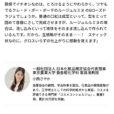
質感でイチオシなのは、とろけるようにやわらかく、ツヤも
でるクレ・ド・ポー・ボーテのルージュルミヌ
の6
ローズド
ラジェでしょうか。普通の口紅は成型といって、型をとって
固めて容器にさして完成させますが、ルージュルルミヌの場
合は、流し込みといって液体をそのまま流し込んで作られて
いるんです。だから、生感触がそのまま……！ スティック
状なのに、グロスいらずの仕上がりに感動を覚えます」
一般社団法人
日本化粧品検定協会代表理事
東京農業大学 食香粧化学科 客員准教授
小西さやか
各種協会の顧問、学会幹事を歴任。化粧品の開発経験が
あり、工学修士としての科学的視点から美容、コスメを
評価できる専門家「コスメコンシェルジュ」。著書9
冊、累計30万部を突破。