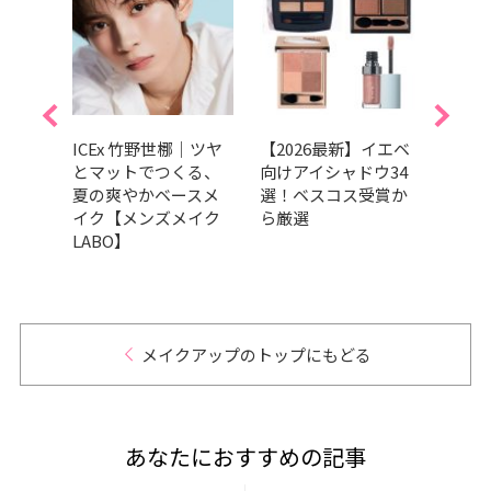
パール
ICEx 竹野世梛｜ツヤ
【2026最新】イエベ
【20
ウ16
とマットでつくる、
向けアイシャドウ34
ター
ラメ
夏の爽やかベースメ
選！ベスコス受賞か
プラ
イク【メンズメイク
ら厳選
汗・
LABO】
にく
メイクアップのトップにもどる
あなたにおすすめの記事