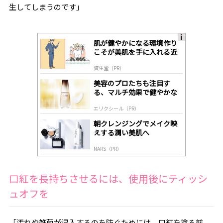
生してしまうのです」
肌が健やかになる環境作り
A
こそが美肌を手に入れる近
ds
道
by
資生堂（PR）
lo
gl
美容のプロたちも注目す
y
る、マルチ効果で健やかな
肌へ導く高機能美容液
エリクシール（PR）
朝クレンジングでメイク映
えする潤い美肌へ
NARS（PR）
口紅を長持ちさせるには、使用後にティッシ
ュオフを
「汚れや雑菌が混入するのを防ぐためには、口紅を塗る前、