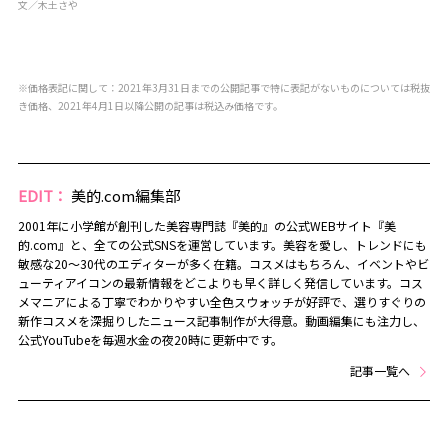
文／木土さや
※価格表記に関して：2021年3月31日までの公開記事で特に表記がないものについては税抜
き価格、2021年4月1日以降公開の記事は税込み価格です。
EDIT：
美的.com編集部
2001年に小学館が創刊した美容専門誌『美的』の公式WEBサイト『美
的.com』と、全ての公式SNSを運営しています。美容を愛し、トレンドにも
敏感な20～30代のエディターが多く在籍。コスメはもちろん、イベントやビ
ューティアイコンの最新情報をどこよりも早く詳しく発信しています。コス
メマニアによる丁寧でわかりやすい全色スウォッチが好評で、選りすぐりの
新作コスメを深掘りしたニュース記事制作が大得意。動画編集にも注力し、
公式YouTubeを毎週水金の夜20時に更新中です。
記事一覧へ