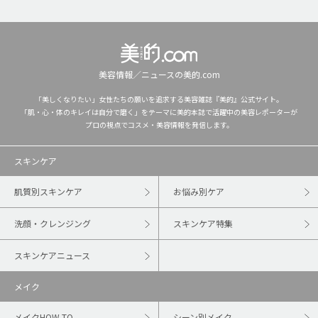
美容情報／ニュースの美的.com
「美しくなりたい」女性たちの願いを追求する美容雑誌『美的』公式サイト。
「肌・心・体のキレイは自分で磨く」をテーマに美的本誌で活躍中の美容レポーターが
プロの視点でコスメ・美容情報を発信します。
スキンケア
肌質別スキンケア
お悩み別ケア
洗顔・クレンジング
スキンケア特集
スキンケアニュース
メイク
メイクHOW TO
シーン別メイク