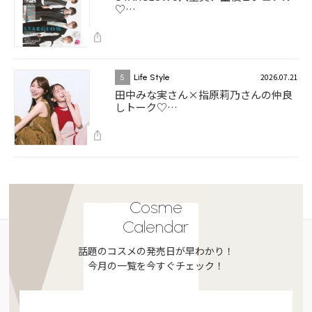
♡…
2026.07.21
5
Life Style
田中みな実さん×指原莉乃さんの仲良
しトーク♡…
Cosme
Calendar
話題のコスメの発売日が早わかり！
今月の一覧を今すぐチェック！