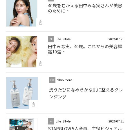
40歳をむかえる田中みな実さんが美容
のために…
2026.07.21
3
Life Style
田中みな実、40歳。これからの美容課
題10選…
Skin Care
洗うたびになめらかな肌に整えるクレ
ンジング
2026.07.21
4
Life Style
STARGLOW 5人全員、主役ビジュアル