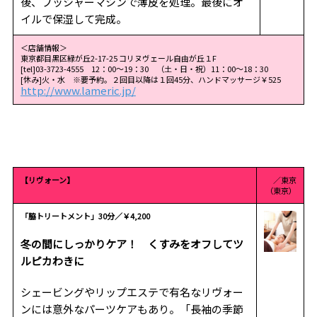
後、プッシャーマシンで薄皮を処理。最後にオ
イルで保湿して完成。
＜店舗情報＞
東京都目黒区緑が丘2-17-25 コリヌヴェール自由が丘１F
[tel]03-3723-4555 12：00～19：30 （土・日・祝）11：00〜18：30
[休み]火・水 ※要予約。２回目以降は１回45分、ハンドマッサージ￥525
http://www.lameric.jp/
【リヴォーン】
／東京
（東京）
「脇トリートメント」30分／￥4,200
冬の間にしっかりケア！ くすみをオフしてツ
ルピカわきに
シェービングやリップエステで有名なリヴォー
ンには意外なパーツケアもあり。「長袖の季節