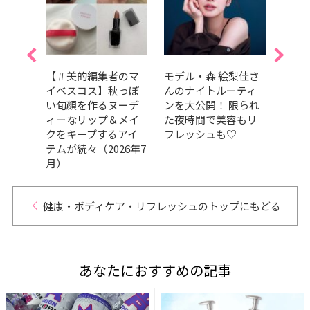
はど
【＃美的編集者のマ
モデル・森 絵梨佳さ
紫外
｜齋
イベスコス】秋っぽ
んのナイトルーティ
は、
寄稿
い旬顔を作るヌーデ
ンを大公開！ 限られ
数使
ィーなリップ＆メイ
た夜時間で美容もリ
すべ
クをキープするアイ
フレッシュも♡
は？
テムが続々（2026年7
月）
健康・ボディケア・リフレッシュのトップにもどる
あなたにおすすめの記事