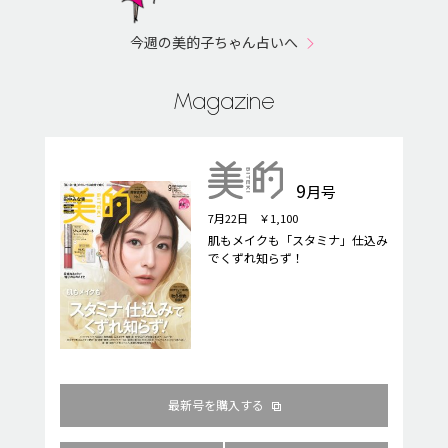
今週の美的子ちゃん占いへ
Magazine
9
月号
7月22日 ￥1,100
肌もメイクも「スタミナ」仕込み
でくずれ知らず！
最新号を購入する