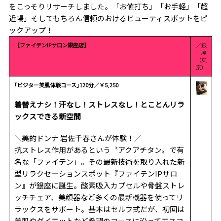
をこっそりリサーチしました。「お値打ち」「お手軽」「超
近場」そしてもちろん信頼のおけるビューティスポットをピ
ックアップ！
【ファイテンIPサロン銀座店】
／銀
座
（東
京）
｢ビジター美肌体験コース｣120分／￥5,250
着替えナシ！汗なし！ストレスなし！とことんリラ
ックスできる新空間
＼美的ドンナ 岩佐千春さんが体験！／
抗ストレス作用があるという〝アクアチタン〟で有
名な「ファイテン」。その最新技術を取り入れた新
型リラクセーションスポット『ファイテンIPサロ
ン』が銀座に誕生。酸素吸入カプセルや骨盤ストレ
ッチチェア、美顔器など多くの最新機器を使ってリ
ラックスをサポート。基本はセルフ式だが、初回は
美肌やダイエットなど希望のコースに沿ってエスコ