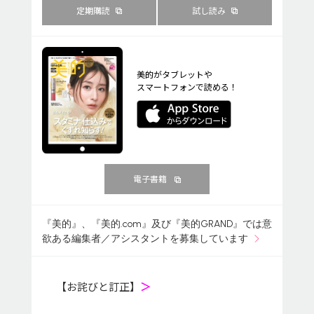
定期購読
試し読み
美的がタブレットや
スマートフォンで読める！
電子書籍
『美的』、『美的.com』及び『美的GRAND』では意
欲ある編集者／アシスタントを募集しています
【お詫びと訂正】
＞