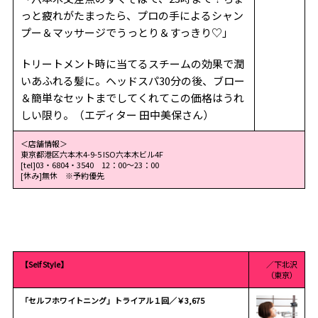
っと疲れがたまったら、プロの手によるシャン
プー＆マッサージでうっとり＆すっきり♡｣
トリートメント時に当てるスチームの効果で潤
いあふれる髪に。ヘッドスパ30分の後、ブロー
＆簡単なセットまでしてくれてこの価格はうれ
しい限り。（エディター 田中美保さん）
＜店舗情報＞
東京都港区六本木4-9-5 ISO六本木ビル4F
[tel]03・6804・3540 12：00～23：00
[休み]無休 ※予約優先
【Self Style】
／下北沢
（東京）
「セルフホワイトニング」トライアル１回／￥3,675