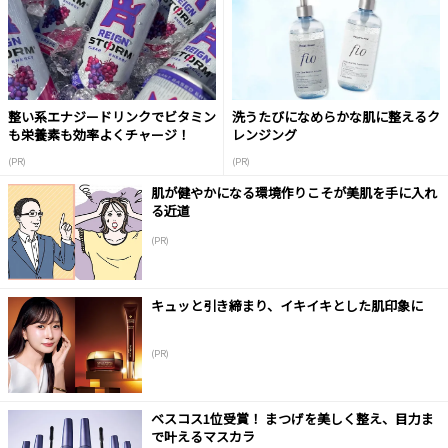
整い系エナジードリンクでビタミン
洗うたびになめらかな肌に整えるク
も栄養素も効率よくチャージ！
レンジング
(PR)
(PR)
肌が健やかになる環境作りこそが美肌を手に入れ
る近道
(PR)
キュッと引き締まり、イキイキとした肌印象に
(PR)
ベスコス1位受賞！ まつげを美しく整え、目力ま
で叶えるマスカラ