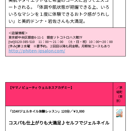
ートされる。「体調や肌状態が把握できる上、いろ
いろなマシンを１度に体験できるおトク感がうれし
い」と美的ドンナ・岩佐さんも大満足。
＜店舗情報＞
東京都中央区銀座6-11-1 銀座ソトコトロハス館7F
[tel]0120-385-510 11：00 ～ 21：00 （土・日・祝）10：00～20：00
[休み]第２水曜 ※要予約。２回目以降も同金額。月額制コースもあり
http://phiten-ipsalon.com/
【ヤマノ ビューティ ウェルネスアカデミー】
／茅
場町
（東
京）
「1DAYジェルネイル体験レッスン」120分／￥3,000
コスパも仕上がりも大満足♪セルフでジェルネイル