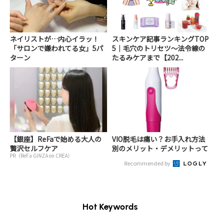
ネイリストが…内心イラッ！
スキンケア記事ランキングTOP
「サロンで嫌われてる女」5パ
5｜毛穴のトリセツ〜法令線の
ターン
たるみケアまで【202...
【銀座】ReFaで始める大人の
VIO脱毛は痛い？お手入れ方法
贅沢セルフケア
別のメリット・デメリットって
PR（ReFa GINZA on CREA）
Recommended by
Hot Keywords