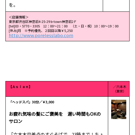
を。
＜店舗情報＞
東京都渋谷区神宮前4-25-29 b-town神宮前2Ｆ
[tel]03・5770・3305 12：00～21：00 （土・日・祝）10：00～19：00
[休み]月 ※予約優先、２回目以降￥5,250
http://www.porelesslabo.com
【Ａｓｉａｎ】
／六本木
（東京）
「ヘッドスパ」30分／￥3,000
お疲れ気味の髪にご褒美を 遅い時間もOKの
サロン
「六本木交差点のすぐそばで、23時まで！ちょ