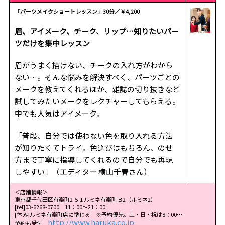
「パーツメイクショートレッスン」30分／￥4,200
眉、アイメーク、チーク、リップ…知りたいパー
ツだけを集中レッスン
眉がうまく描けない、チークの入れ方がわから
ない…。そんな悩みを解決すべく、パーツごとの
メークを教えてくれるほか、雑誌の切り抜きなど
試してみたいメークをレクチャーしてもらえる。
中でも人気はアイメーク。
「普段、自分では使わない色を取り入れる方法
が知りたくてトライ。色選びはもちろん、のせ
方まで丁寧に指導してくれるので自分でも再現
しやすい」（エディター 横山千春さん）
＜店舗情報＞
東京都千代田区有楽町2-5-1 ルミネ有楽町Ｂ2（ルミネ2）
[tel]03-6268-0700 11：00～21：00
[休み]ルミネ有楽町店に準じる ※予約優先。土・日・祝は8：00～
http://www.haruka.co.jp
予約も受付