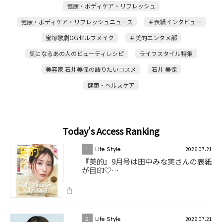
健康・ボディケア・リフレッシュ
健康・ボディケア・リフレッシュニュース
＃表紙インタビュー
宝塚歌劇OGセルフメイク
＃美的エンタメ部
気になるあの人のビューティレシピ
ライフスタイル特集
美容家 石井美保の語りたいコスメ
石井 美保
健康・ヘルスケア
Today's Access Ranking
2026.07.21
1
Life Style
『美的』9月号は田中みな実さんの表紙
が目印♡…
2026.07.21
2
Life Style