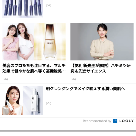
(PR)
美容のプロたちも注目する、マルチ
【友利 新先生が解説】ハチミツ研
効果で健やかな肌へ導く高機能美容
究＆先進サイエンス
液
(PR)
(PR)
朝クレンジングでメイク映えする潤い美肌へ
(PR)
Recommended by