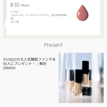
8.10
Mon
レブロン
フォトレディ インスタント P. セラム［2026年 8月発
売］
￥1,760
Present
SUQQUの大人気艶肌ファンデを
50人にプレゼント！｜美的
GRAND