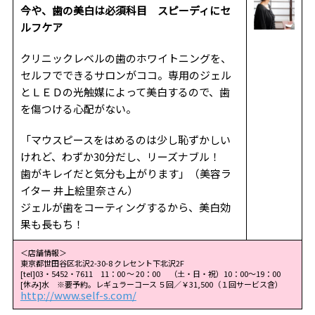
今や、歯の美白は必須科目 スピーディにセ
ルフケア
クリニックレベルの歯のホワイトニングを、
セルフでできるサロンがココ。専用のジェル
とＬＥＤの光触媒によって美白するので、歯
を傷つける心配がない。
「マウスピースをはめるのは少し恥ずかしい
けれど、わずか30分だし、リーズナブル！
歯がキレイだと気分も上がります」（美容ラ
イター 井上絵里奈さん）
ジェルが歯をコーティングするから、美白効
果も長もち！
＜店舗情報＞
東京都世田谷区北沢2-30-8 クレセント下北沢2F
[tel]03・5452・7611 11：00 〜 20：00 （土・日・祝）10：00～19：00
[休み]水 ※要予約。レギュラーコース ５回／￥31,500（１回サービス含）
http://www.self-s.com/