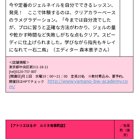
今や定番のジェルネイルを自分でできるレッスン、
発見！ ここで体験するのは、クリアカラーベース
のラメグラデーション。「今までは自分流でした
が、プロに習うと正確な方法がわかり、ジェルの量
や乾かす時間など失敗しがちな点もクリア。スピー
ディに仕上げられました。学びながら指先もキレイ
になれて一石二鳥」（エディター 森本恵子さん）
＜店舗情報＞
東京都中央区新川1-18-11
[tel]0120-757-807
[開講日]月１回 水曜19：00～21：00 定員20名 ※教材費込み、要予約。
http://www.yamano-bw-academy.co
開催日はHPでチェック
m/
【アトリエはるか ルミネ有楽町店】
／有楽
町（東
京）