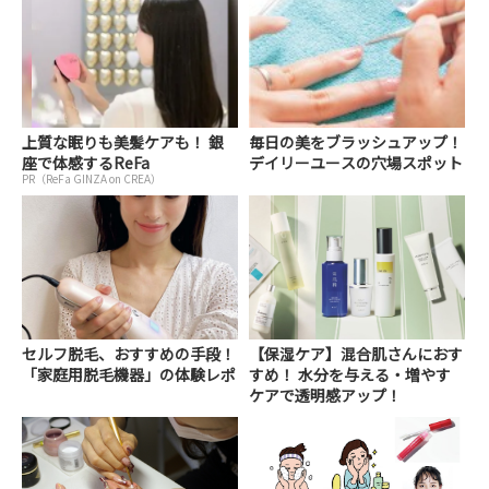
上質な眠りも美髪ケアも！ 銀
毎日の美をブラッシュアップ！
座で体感するReFa
デイリーユースの穴場スポット
PR（ReFa GINZA on CREA）
セルフ脱毛、おすすめの手段！
【保湿ケア】混合肌さんにおす
「家庭用脱毛機器」の体験レポ
すめ！ 水分を与える・増やす
ケアで透明感アップ！