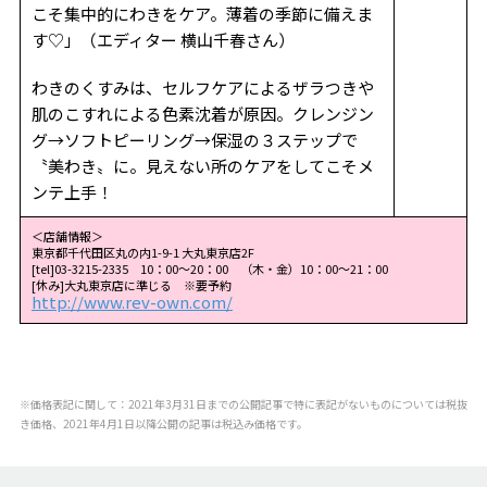
こそ集中的にわきをケア。薄着の季節に備えま
す♡」（エディター 横山千春さん）
わきのくすみは、セルフケアによるザラつきや
肌のこすれによる色素沈着が原因。クレンジン
グ→ソフトピーリング→保湿の３ステップで
〝美わき〟に。見えない所のケアをしてこそメ
ンテ上手！
＜店舗情報＞
東京都千代田区丸の内1-9-1 大丸東京店2F
[tel]03-3215-2335 10：00～20：00 （木・金）10：00～21：00
[休み]大丸東京店に準じる ※要予約
http://www.rev-own.com/
※価格表記に関して：2021年3月31日までの公開記事で特に表記がないものについては税抜
き価格、2021年4月1日以降公開の記事は税込み価格です。