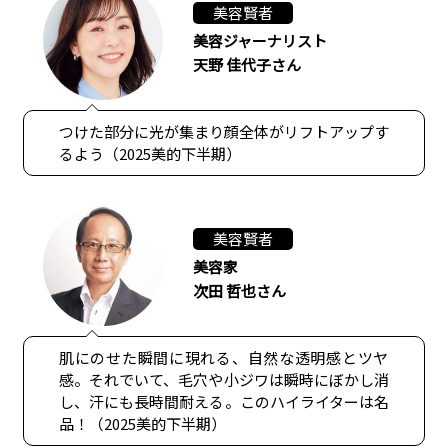
美容賢者
美容ジャーナリスト
天野 佳代子さん
つけた部分に光が集まり顔全体がリフトアップす
るよう（2025美的下半期）
美容賢者
美容家
次田 哲也さん
肌にのせた瞬間に現れる、自然な透明感とツヤ
感。それでいて、毛穴や小ジワは瞬時にぼかし消
し、汗にも長時間耐える。このハイライターは名
品！（2025美的下半期）