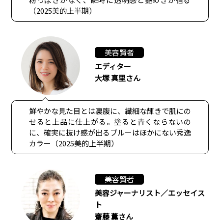
（2025美的上半期）
美容賢者
エディター
大塚 真里さん
鮮やかな見た目とは裏腹に、繊細な輝きで肌にの
せると上品に仕上がる。塗ると青くならないの
に、確実に抜け感が出るブルーはほかにない秀逸
カラー（2025美的上半期）
美容賢者
美容ジャーナリスト／エッセイス
ト
齋藤 薫さん