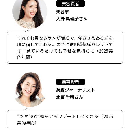
美容賢者
美容家
大野 真理子さん
それぞれ異なるラメが繊細で、儚ささえある光を
肌に宿してくれる。まさに透明感爆誕パレットで
す！見ているだけでも幸せな気持ちに（2025美
的年間）
美容賢者
美容ジャーナリスト
永富 千晴さん
“ツヤ”の定義をアップデートしてくれる（2025
美的年間）