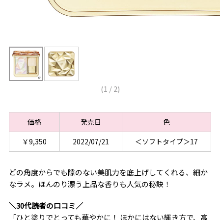
(
1
/
2
)
価格
発売日
色
￥9,350
2022/07/21
＜ソフトタイプ＞17
どの角度からでも隙のない美肌力を底上げしてくれる、細か
なラメ。ほんのり漂う上品な香りも人気の秘訣！
＼30代読者の口コミ／
「ひと塗りでとっても華やかに！ ほかにはない輝き方で、高