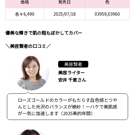
価格
発売日
色
各￥6,490
2025/07/18
03959,03960
優美な輝きで肌の粗もぼかしてカバー
＼美容賢者の口コミ／
美容賢者
美容ライター
安井 千恵さん
ローズゴールドのカラーがもたらす血色感とつや
んとした光沢のバランスが絶妙！一ハケで美肌感
が一気に加速します（2025美的年間）