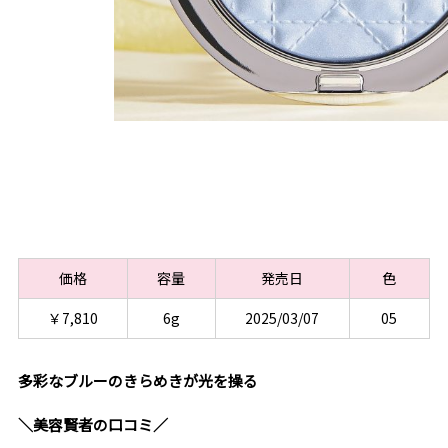
価格
容量
発売日
色
￥7,810
6g
2025/03/07
05
多彩なブルーのきらめきが光を操る
＼美容賢者の口コミ／