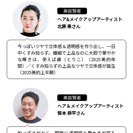
美容賢者
ヘア&メイクアップアーティスト
北原 果さん
今っぽいツヤで立体感＆透明感を作り出し、一日
中くすみ知らず。繊細で上品なのに大胆で華やか
な輝きは、使えば虜（とりこ）（2025美的年
間）／くすみ知らずの上品なツヤで立体感が誕生
（2025美的上半期）
美容賢者
ヘア＆メイクアップアーティスト
笹本 恭平さん
粉っぽさがなく、瞬時に透明感と艶めきが宿る