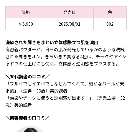
価格
発売日
色
￥6,930
2025/08/01
002
洗練された輝きをまとい立体感際立つ肌を演出
高密着パウダーが、自らの肌が発光しているかのような洗練
された輝きをオン。きらめきの異なる4色は、チークやアイシ
ャドウの仕上げにも使え、立体感と透明感をプラスする。
＼30代読者の口コミ／
「ブルベでもイエベでもなじんでくれて、細かなパールが天
才的」（法律・39歳）美的読者
「涙袋やチークに使うと透明感が出ます！」（専業主婦・32
歳）美的読者
＼美容賢者の口コミ／