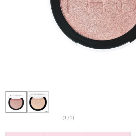
(
1
/
2
)