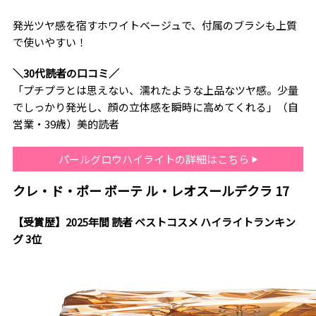
発光ツヤ感を宿すホワイトベージュで、付属のブラシも上質
で使いやすい！
＼30代読者の口コミ／
「プチプラとは思えない、濡れたような上品なツヤ感。少量
でしっかり発光し、顔の立体感を瞬時に高めてくれる」（自
営業・39歳）美的読者
パールグロウハイライトの詳細はこちら
クレ・ド・ポー ボーテ ル・レオスールデクラ 17
【受賞歴】2025年間 読者 ベストコスメ ハイライトランキン
グ 3位