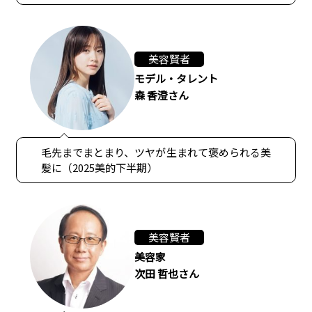
美容賢者
モデル・タレント
森 香澄さん
毛先までまとまり、ツヤが生まれて褒められる美
髪に（2025美的下半期）
美容賢者
美容家
次田 哲也さん