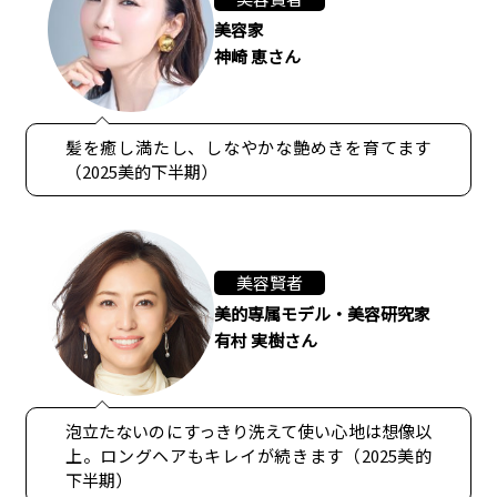
美容家
神崎 恵さん
髪を癒し満たし、しなやかな艶めきを育てます
（2025美的下半期）
美容賢者
美的専属モデル・美容研究家
有村 実樹さん
泡立たないのにすっきり洗えて使い心地は想像以
上。ロングヘアもキレイが続きます（2025美的
下半期）