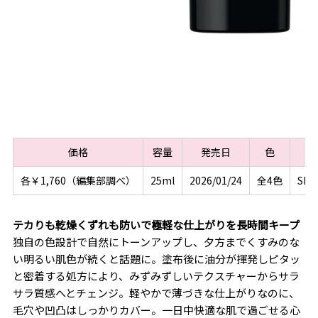
価格
容量
発売日
色
各￥1,760（編集部調べ）
25ml
2026/01/24
全4色
SPF
テカりも乾燥くずれも防いで極軽な仕上がりを長時間キープ
独自の色設計で自然にトーンアップし、夕方までくすみのな
い明るい肌色が続くと話題に。塗布後に油分が揮発しピタッ
と密着する処方により、みずみずしいテクスチャーからサラ
サラ質感へとチェンジ。軽やかで薄づきな仕上がりなのに、
毛穴や凹凸はしっかりカバー。一日中快適な肌で過ごせる心