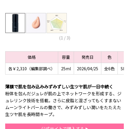
(
1
/
3
)
価格
容量
発売日
色
S
各￥2,310（編集部調べ）
25ml
2026/04/25
全6色
SPF
薄膜で肌を包み込みみずみずしい生ツヤ肌が一日中続く
粉体を包んだジュレが肌の上でネットワークを形成する、ジ
ュレリンク技術を搭載。さらに皮脂と混ざってもくすまない
ムーンライトパールの働きで、みずみずしい潤いをたたえた
生ツヤ肌を長時間キープ。
公式サイトで購入する