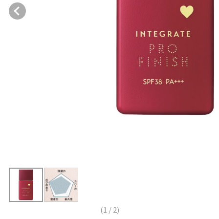
(
1
/
2
)