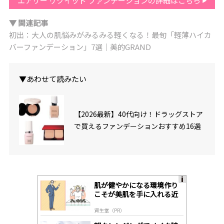
エアリー リクイッド ファンデーションの詳細はこちら
▼ 関連記事
初出：大人の肌悩みがみるみる軽くなる！最旬「軽薄ハイカ
バーファンデーション」7選｜美的GRAND
▼あわせて読みたい
【2026最新】40代向け！ドラッグストア
で買えるファンデーションおすすめ16選
肌が健やかになる環境作り
A
こそが美肌を手に入れる近
ds
道
by
資生堂（PR）
lo
gl