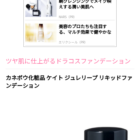
朝クレンジングでメイク映
y
えする潤い美肌へ
NARS（PR）
美容のプロたちも注目す
る、マルチ効果で健やかな
肌へ導く高機能美容液
エリクシール（PR）
ツヤ肌に仕上がるドラコスファンデーション
カネボウ化粧品 ケイト ジュレリープ リキッドファ
ンデーション