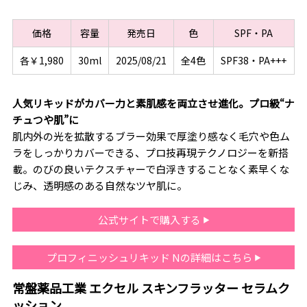
価格
容量
発売日
色
SPF・PA
各￥1,980
30ml
2025/08/21
全4色
SPF38・PA+++
人気リキッドがカバー力と素肌感を両立させ進化。プロ級“ナ
チュつや肌”に
肌内外の光を拡散するブラー効果で厚塗り感なく毛穴や色ム
ラをしっかりカバーできる、プロ技再現テクノロジーを新搭
載。のびの良いテクスチャーで白浮きすることなく素早くな
じみ、透明感のある自然なツヤ肌に。
公式サイトで購入する
プロフィニッシュリキッド Nの詳細はこちら
常盤薬品工業 エクセル スキンフラッター セラムク
ッション