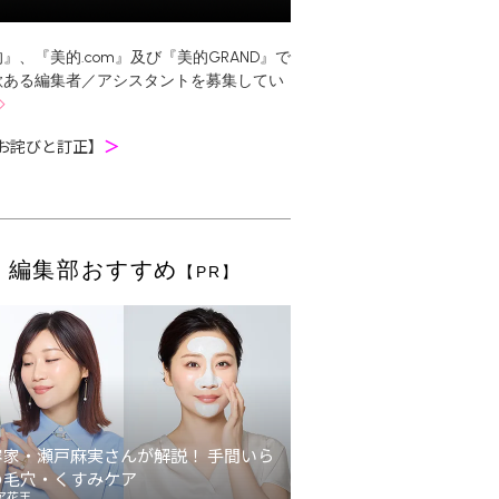
』、『美的.com』及び『美的GRAND』で
欲ある編集者／アシスタントを募集してい
お詫びと訂正】
＞
編集部おすすめ
【PR】
容家・瀬戸麻実さんが解説！ 手間いら
の毛穴・くすみケア
ア花王