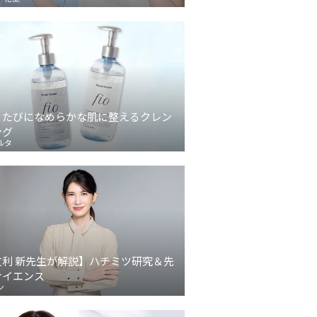
うたびになめらかな肌に整えるクレン
ング
ルタ
友利 新先生が解説】ハチミツ研究＆先
サイエンス
ン