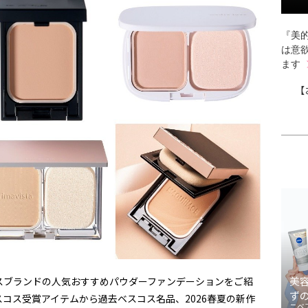
『美的
は意
ます
【
美
スブランドの人気おすすめパウダーファンデーションをご紹
ず
コス受賞アイテムから過去ベスコス名品、2026春夏の新作
ニベ