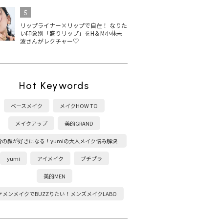
5
リップライナー×リップで自在！ なりた
い印象別「盛りリップ」をH＆M小林未
波さんがレクチャー♡
Hot Keywords
ベースメイク
メイクHOW TO
メイクアップ
美的GRAND
分の顔が好きになる！yumiの大人メイク悩み解決
塾
yumi
アイメイク
プチプラ
美的MEN
ケメンメイクでBUZZりたい！メンズメイクLABO