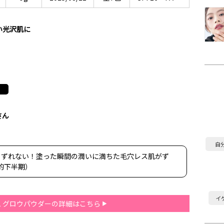
い光沢肌に
さん
自
くずれない！塗った瞬間の潤いに満ちた毛穴レス肌がず
的下半期）
イ
 グロウパウダーの詳細はこちら