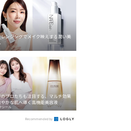
クレンジングでメイク映えする潤い美
へ
容のプロたちも注目する、マルチ効果
健やかな肌へ導く高機能美容液
クシール
Recommended by