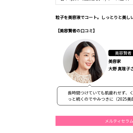
粒子を美容液でコート。しっとりと美し
【美容賢者の口コミ】
美容賢者
美容家
大野 真理子
長時間つけていても肌疲れせず、
っと続くのでやみつきに（2025美
メルティセラム