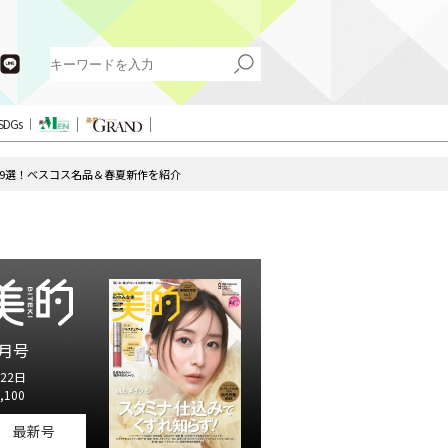
SDGs
ン9選！ベスコス名品＆春夏新作を紹介
月号
22日
,100
最新号