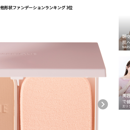
その他形状ファンデーションランキング 3位
朝
肌
NARS
美
で
エリ