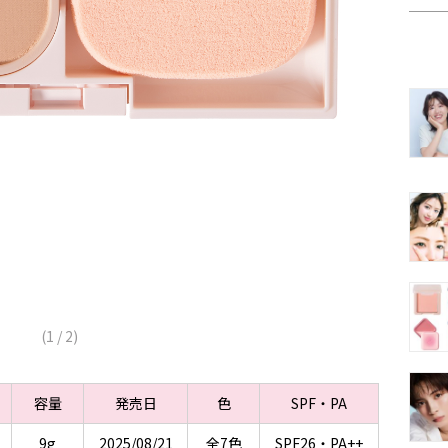
(
1
/
2
)
容量
発売日
色
SPF・PA
9g
2025/08/21
全7色
SPF26・PA++