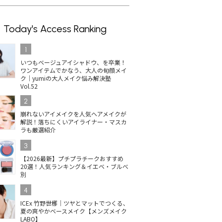
Today's Access Ranking
1
いつもベージュアイシャドウ、を卒業！
ワンアイテムでかなう、大人の旬顔メイ
ク｜yumiの大人メイク悩み解決塾
Vol.52
2
崩れないアイメイクを人気ヘアメイクが
解説！落ちにくいアイライナー・マスカ
ラも厳選紹介
3
【2026最新】プチプラチークおすすめ
20選！人気ランキング＆イエベ・ブルべ
別
4
ICEx 竹野世梛｜ツヤとマットでつくる、
夏の爽やかベースメイク【メンズメイク
LABO】