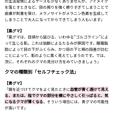
の生活習慣によるケースも少なくありませんが、アイメイク
を落とすときなど、目の周りを強く擦りすぎてしまうことで
皮膚が刺激を受け、メラノサイトがメラニン色素を生成して
しまうことで大人になってからできてしまう人もいます」
【黒グマ】
「黒グマは、目頭から延びる、いわゆる“ゴルゴライン”によ
って生じる影。これは加齢によるたるみが原因です。眼窩脂
肪によって目の下がふくらみ、かつ目の下と頬の段差が凹む
ことによって、影のように黒く見えてしまうのです。では、
次に、それぞれのクマの見分け方をみていきましょう」
クマの種類別「セルフチェック法」
【青グマ】
「鏡を近づけてクマをよく見たときに
血管が青く透けて見え
る、または、指でクマの部分を横にやさしく引っぱると、気
になるクマが薄くなる
。そういう場合には、青グマの可能性
が高いです」