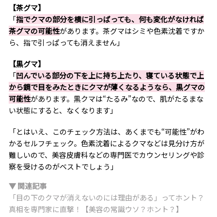
【茶グマ】
「
指でクマの部分を横に引っぱっても、何も変化がなければ
茶グマの可能性
があります。茶グマはシミや色素沈着ですか
ら、指で引っぱっても消えません」
【黒グマ】
「
凹んでいる部分の下を上に持ち上たり、寝ている状態で上
から鏡で目をみたときにクマが薄くなるようなら、黒グマの
可能性
があります。黒クマは“たるみ”なので、肌がたるまな
い状態にすると、なくなります」
「とはいえ、このチェック方法は、あくまでも“可能性”がわ
かるセルフチェック。色素沈着によるクマなどは見分け方が
難しいので、美容皮膚科などの専門医でカウンセリングや診
察を受けるのがベストでしょう」
▼ 関連記事
「目の下のクマが消えないのには理由がある」ってホント？
真相を専門家に直撃！【美容の常識ウソ？ホント？】