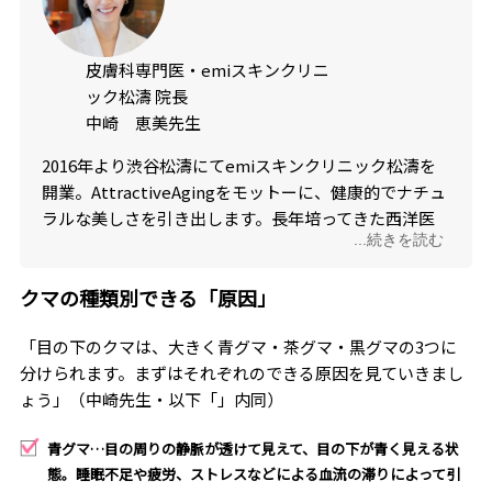
皮膚科専門医・emiスキンクリニ
ック松濤 院長
中崎 恵美先生
2016年より渋谷松濤にてemiスキンクリニック松濤を
開業。AttractiveAgingをモットーに、健康的でナチュ
ラルな美しさを引き出します。長年培ってきた西洋医
...続きを読む
学、東洋医学、美容医療を組み合わせて、患者さまひ
とりひとりにあった医療、サービスを提供していま
クマの種類別できる「原因」
す。
「目の下のクマは、大きく青グマ・茶グマ・黒グマの3つに
分けられます。まずはそれぞれのできる原因を見ていきまし
ょう」（中崎先生・以下「」内同）
青グマ…目の周りの静脈が透けて見えて、目の下が青く見える状
態。睡眠不足や疲労、ストレスなどによる血流の滞りによって引