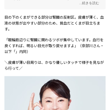
...続きを読む
ティックも開発。無料のzoomツボ押しレッスンも定期
開催中。
目の下のくまができる部分は腎臓の反射区。皮膚が薄く、血
液の状態が出やすい部分のため、貧血だとくまが目立ちま
す。
「眼輪筋辺りに腎臓に関わるツボが集中しています。血行を
良くすれば、明るい目元が取り戻せますよ」（奈部川さん・
以下「」内同）
＼皮膚が薄い目周りは、かなり優しいタッチで様子を見なが
ら行って／