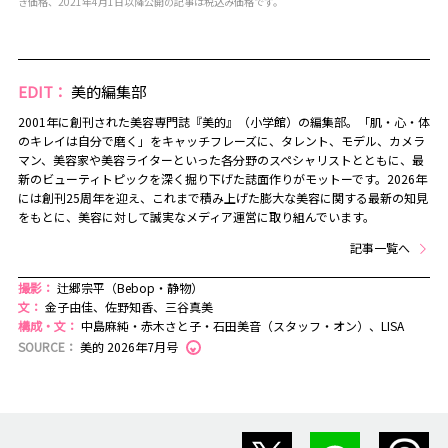
き価格、2021年4月1日以降公開の記事は税込み価格です。
EDIT：
美的編集部
2001年に創刊された美容専門誌『美的』（小学館）の編集部。「肌・心・体
のキレイは自分で磨く」をキャッチフレーズに、タレント、モデル、カメラ
マン、美容家や美容ライターといった各分野のスペシャリストとともに、最
新のビューティトピックを深く掘り下げた誌面作りがモットーです。2026年
には創刊25周年を迎え、これまで積み上げた膨大な美容に関する最新の知見
をもとに、美容に対して誠実なメディア運営に取り組んでいます。
記事一覧へ
撮影：
辻郷宗平（Bebop・静物）
文：
金子由佳、佐野知香、三谷真美
構成・文：
中島麻純・赤木さと子・石田美音（スタッフ・オン）、LISA
SOURCE：
美的 2026年7月号