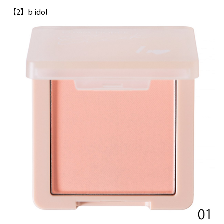
【2】b idol