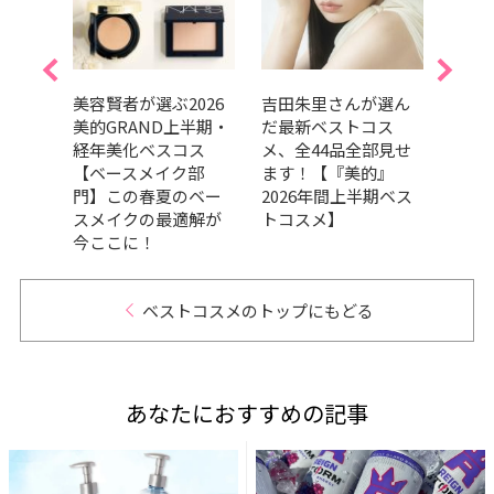
的ベス
美容賢者が選ぶ2026
吉田朱里さんが選ん
202
ルラ
美的GRAND上半期・
だ最新ベストコス
GRA
のニ
経年美化ベスコス
メ、全44品全部見せ
ベス
ジか
【ベースメイク部
ます！【『美的』
ドウ
本でか
門】この春夏のベー
2026年間上半期ベス
の良
スメイクの最適解が
トコスメ】
品が
今ここに！
GRA
ベストコスメのトップにもどる
あなたにおすすめの記事