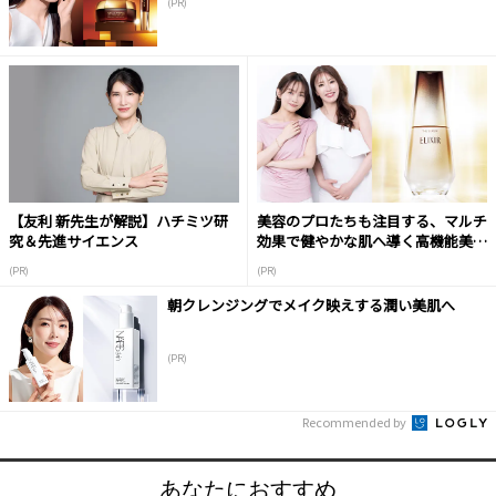
(PR)
【友利 新先生が解説】ハチミツ研
美容のプロたちも注目する、マルチ
究＆先進サイエンス
効果で健やかな肌へ導く高機能美容
液
(PR)
(PR)
朝クレンジングでメイク映えする潤い美肌へ
(PR)
Recommended by
あなたにおすすめ