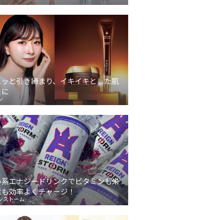
ュッと引き締まり、イキイキとした肌
象に
ン
い系エナジードリンクでビタミンも栄
素も効率よくチャージ！
ンストーム