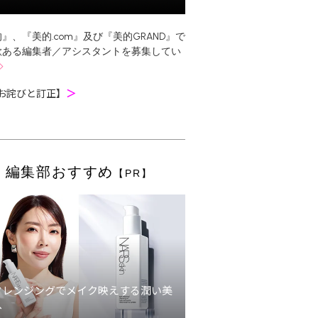
』、『美的.com』及び『美的GRAND』で
欲ある編集者／アシスタントを募集してい
お詫びと訂正】
＞
編集部おすすめ
【PR】
クレンジングでメイク映えする潤い美
へ