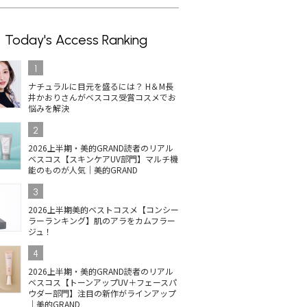
Today's Access Ranking
1
ナチュラルに目元を盛るには？ H＆M長
井かおりさんがベスコス受賞コスメでお
悩みを解決
2
2026上半期・美的GRAND読者のリアル
ベスコス【スキンケアUV部門】マルチ機
能のものが人気｜美的GRAND
3
2026上半期美的ベストコスメ【コンシー
ラーランキング】肌のアラをカムフラー
ジュ！
4
2026上半期・美的GRAND読者のリアル
ベスコス【トーンアップUV＋フェースパ
ウダー部門】注目の新作がラインアップ
｜美的GRAND