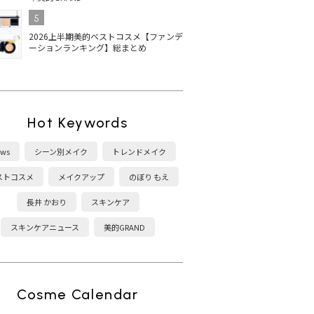
5
2026上半期美的ベストコスメ【ファンデ
ーションランキング】総まとめ
Hot Keywords
ws
シーン別メイク
トレンドメイク
ストコスメ
メイクアップ
のぼり もえ
長井 かおり
スキンケア
スキンケアニュース
美的GRAND
Cosme Calendar