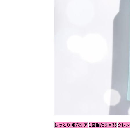
しっとり
毛穴ケア
1 回当たり￥33
クレン