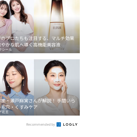
容のプロたちも注目する、マルチ効果
健やかな肌へ導く高機能美容液
クシール
容家・瀬戸麻実さんが解説！ 手間いら
の毛穴・くすみケア
ア花王
Recommended by