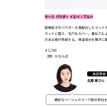
チーク
パウダー
イエベ・ブルべ
超微粒子のパウダーを高配合したマット
ラットに整え、毛穴をカバー。重ねても
のある頰が完成する。保湿成分を贅沢に
￥1,760
（問）かならぼ
美容賢者
北原 果さん
絶妙なベージュカラーで肌の余白