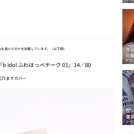
キ
品を選んだのかを記載しています。（以下同）
印
ゲラ
dol ふわほっぺチーク 01」14／80
毛穴までカバー
整
養
レイ