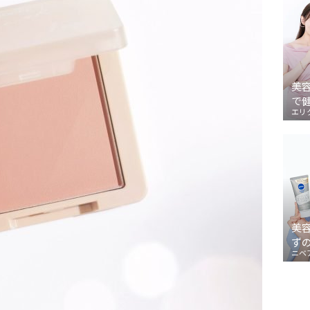
美
で
エリ
美
ず
ニベ