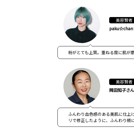
美容賢者
paku☆cha
粉がとても上質。重ねる度に肌が
美容賢者
岡田知子さ
ふんわり血色感のある美肌に仕上
リで修正したように、ふんわり頰