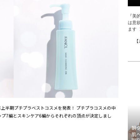
『美的
は意
ます
【
6年上半期プチプラベストコスメを発表！ プチプラコスメの中
プ7編とスキンケア6編からそれぞれの頂点が決定しまし
朝
肌
NARS