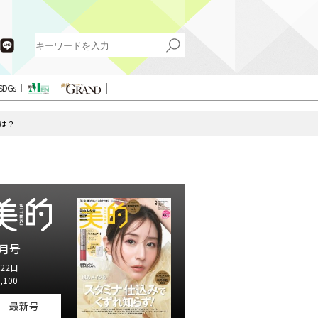
SDGs
のは？
月号
22日
,100
最新号