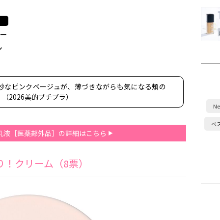
ター
ん
妙なピンクベージュが、薄づきながらも気になる頰の
（2026美的プチプラ）
Ne
ベ
V乳液［医薬部外品］の詳細はこちら
り！クリーム（8票）