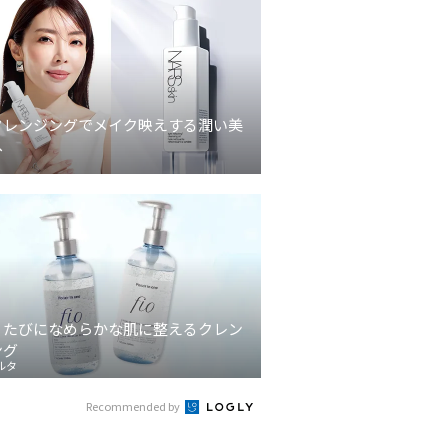
クレンジングでメイク映えする潤い美
へ
うたびになめらかな肌に整えるクレン
ング
ルタ
Recommended by