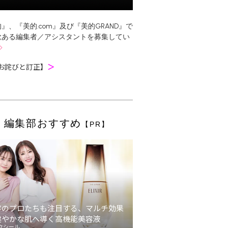
』、『美的.com』及び『美的GRAND』で
欲ある編集者／アシスタントを募集してい
お詫びと訂正】
＞
編集部おすすめ
【PR】
容のプロたちも注目する、マルチ効果
健やかな肌へ導く高機能美容液
クシール