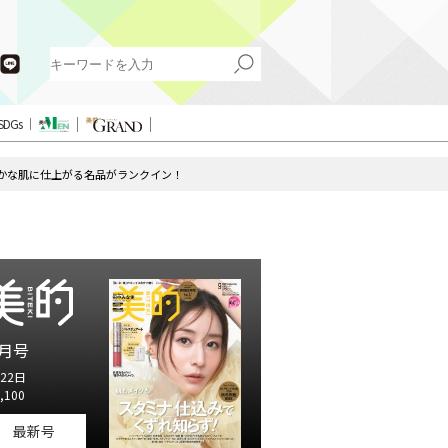
SDGs
らかな肌に仕上がる名品がランクイン！
月号
22日
,100
最新号