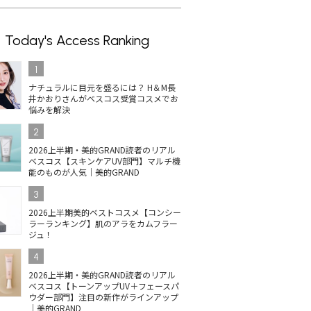
Today's Access Ranking
1
ナチュラルに目元を盛るには？ H＆M長
井かおりさんがベスコス受賞コスメでお
悩みを解決
2
2026上半期・美的GRAND読者のリアル
ベスコス【スキンケアUV部門】マルチ機
能のものが人気｜美的GRAND
3
2026上半期美的ベストコスメ【コンシー
ラーランキング】肌のアラをカムフラー
ジュ！
4
2026上半期・美的GRAND読者のリアル
ベスコス【トーンアップUV＋フェースパ
ウダー部門】注目の新作がラインアップ
｜美的GRAND