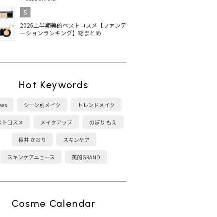
5
2026上半期美的ベストコスメ【ファンデ
ーションランキング】総まとめ
Hot Keywords
ws
シーン別メイク
トレンドメイク
ストコスメ
メイクアップ
のぼり もえ
長井 かおり
スキンケア
スキンケアニュース
美的GRAND
Cosme Calendar