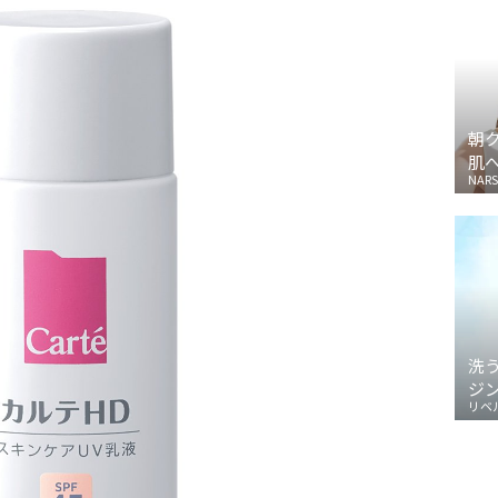
朝
肌
NARS
洗
ジ
リベ