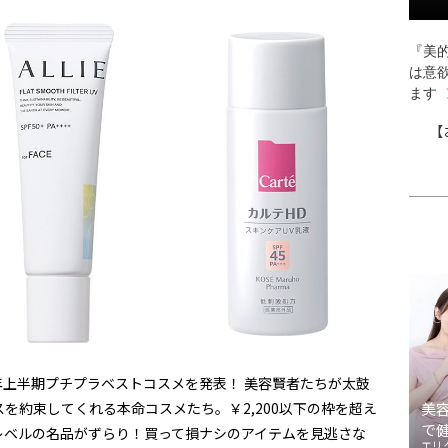
『美的
は意
ます
【
6年上半期プチプラベストコスメを発表！ 美容賢者たちが太鼓
を約束してくれる本命コスメたち。￥2,200以下の枠を超え
美
で
レベルの名品がずらり！買って損ナシのアイテムを見逃さな
エリ