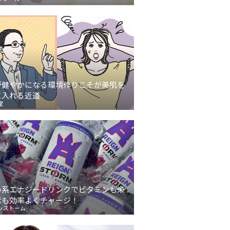
が健やかになる環境作りこそが美肌を
に入れる近道
堂
い系エナジードリンクでビタミンも栄
素も効率よくチャージ！
ンストーム