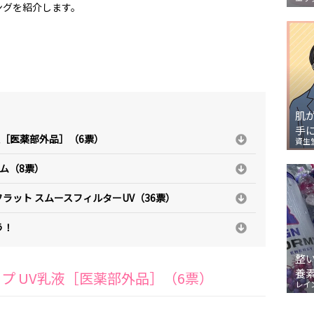
ングを紹介します。
肌
手
液［医薬部外品］（6票）
資生
ム（8票）
フラット スムースフィルターUV（36票）
う！
整
養
ップ UV乳液［医薬部外品］（6票）
レイ