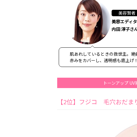
美容賢者
美容エディ
内田 淳子さ
肌あれしているときの救世主。絶
赤みをカバーし、透明感も底上げ！
トーンアップ U
【2位】フジコ 毛穴おだま