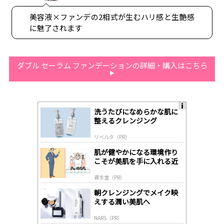
美容液×ファンデの2相式が生むハリ感と生艶感
に魅了されます
ダブル セーラム ファンデーションの詳細・購入はこちら
洗うたびになめらかな肌に
A
整えるクレンジング
ds
by
リベルタ（PR）
lo
gl
肌が健やかになる環境作り
y
こそが美肌を手に入れる近
道
資生堂（PR）
朝クレンジングでメイク映
えする潤い美肌へ
NARS（PR）