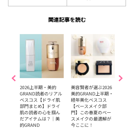
関連記事を読む
美的
2026上半期・美的
美容賢者が選ぶ2026
吉田
リアル
GRAND読者のリアル
美的GRAND上半期・
だ最
ケア
ベスコス【ドライ肌
経年美化ベスコス
メ、
の高
部門まとめ】ドライ
【ベースメイク部
ます
々｜
肌の読者の心を掴ん
門】この春夏のベー
202
だアイテムは？｜美
スメイクの最適解が
トコ
的GRAND
今ここに！