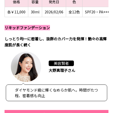
価格
容量
発売日
色
各￥11,000
30ml
2026/02/06
全12色
SPF20・PA+++
リキッドファンデーション
しっとり均一に密着し、抜群のカバー力を発揮！艶々の高輝
度肌が長く続く
美容賢者
大野真理子さん
ダイヤモンド級に輝くなめらか肌へ。時間がたつ
程、密着感も向上