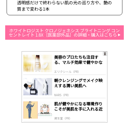
透明感だけで終わらない肌の光の巡り方や、艶の
質まで変わる1本
ホワイトロジスト クロノジェネシス ブライトニング コン
セントレイト 1.8X［医薬部外品］の詳細・購入はこちら
美容のプロたちも注目す
A
る、マルチ効果で健やかな
ds
肌へ導く高機能美容液
by
エリクシール（PR）
lo
gl
朝クレンジングでメイク映
y
えする潤い美肌へ
NARS（PR）
肌が健やかになる環境作り
こそが美肌を手に入れる近
道
資生堂（PR）