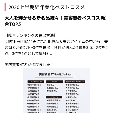
2026上半期経年美化ベストコスメ
大人を輝かせる新名品続々！美容賢者ベスコス 総
合TOP5
［総合ランキングの選出方法］
’26年1～6月に発売された化粧品＆美容アイテムの中から、美
容賢者が総合1～3位を選出（各自が選んだ1位を3点、2位を2
点、3位を1点として集計）。
美容賢者47名が選びました！