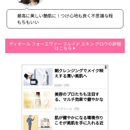
最高に美しい艶肌に！つけ心地も良く不思議な程
もちもいい
ディオール フォーエヴァー フルイド スキン グロウの詳細
はこちら
朝クレンジングでメイク映
A
えする潤い美肌へ
ds
by
NARS（PR）
lo
gl
美容のプロたちも注目す
y
る、マルチ効果で健やかな
肌へ導く高機能美容液
エリクシール（PR）
肌が健やかになる環境作り
こそが美肌を手に入れる近
道