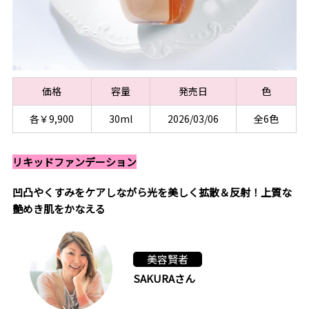
価格
容量
発売日
色
各￥9,900
30ml
2026/03/06
全6色
リキッドファンデーション
凹凸やくすみをケアしながら光を美しく拡散＆反射！上質な
艶めき肌をかなえる
美容賢者
SAKURAさん