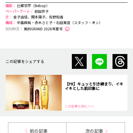
撮影：
辻郷宗平（Bebop）
ペーパーアート：
前田京子
文：
金子由佳、関本陽子、佐野知香
構成：
中島麻純・赤木さと子・石田美音（スタッフ・オン）
SOURCE：
美的GRAND 2026年夏号
この記事をシェアする
【PR】キュッと引き締まり、イキ
イキとした肌印象に
この記事も読む＞＞
前の記事
次の記事