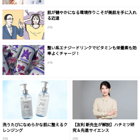
肌が健やかになる環境作りこそが美肌を手に入れ
る近道
(PR)
整い系エナジードリンクでビタミンも栄養素も効
率よくチャージ！
(PR)
洗うたびになめらかな肌に整えるク
【友利 新先生が解説】ハチミツ研
レンジング
究＆先進サイエンス
(PR)
(PR)