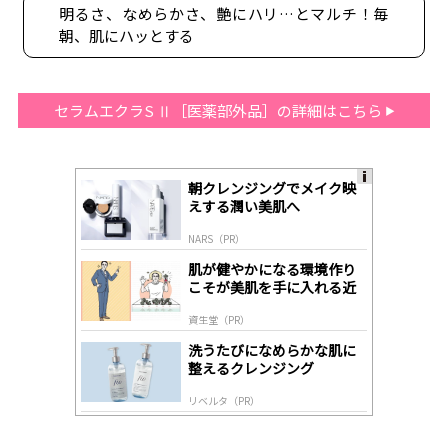
明るさ、なめらかさ、艶にハリ…とマルチ！毎
朝、肌にハッとする
セラムエクラS Ⅱ［医薬部外品］の詳細はこちら
朝クレンジングでメイク映
A
えする潤い美肌へ
ds
by
NARS（PR）
lo
gl
肌が健やかになる環境作り
y
こそが美肌を手に入れる近
道
資生堂（PR）
洗うたびになめらかな肌に
整えるクレンジング
リベルタ（PR）