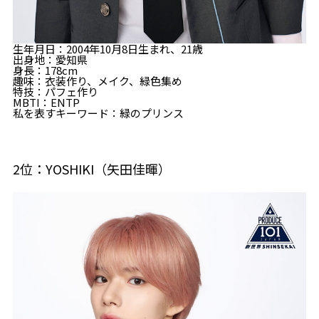
生年月日：2004年10月8日生まれ、21歳
出身地：愛知県
身長：178cm
趣味：衣装作り、メイク、緑色集め
特技：パフェ作り
MBTI：ENTP
私を表すキーワード：緑のプリンス
2位：YOSHIKI（矢田佳暉）