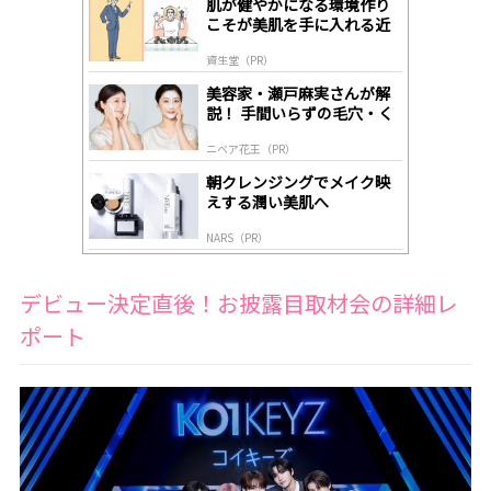
肌が健やかになる環境作り
A
こそが美肌を手に入れる近
ds
道
by
資生堂（PR）
lo
gl
美容家・瀬戸麻実さんが解
y
説！ 手間いらずの毛穴・く
すみケア
ニベア花王（PR）
朝クレンジングでメイク映
えする潤い美肌へ
NARS（PR）
デビュー決定直後！お披露目取材会の詳細レ
ポート