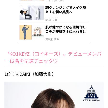
ニベア花王（PR）
lo
gl
朝クレンジングでメイク映
y
えする潤い美肌へ
NARS（PR）
肌が健やかになる環境作り
こそが美肌を手に入れる近
道
資生堂（PR）
〝KO1KEYZ（コイキーズ）〟デビューメンバ
ー12名を早速チェック♡
1位：K.DAIKI（加藤大樹）