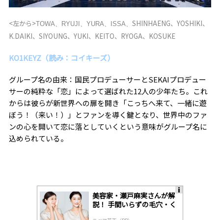
<左から>
SHINHAENG、YOSHIKI、
TOWA、RYUJI、YURA、ISSA、
K.DAIKI、SIYOUNG、YUKI、KEITO、RYOGA、KOSUKE
KO1KEYZ（読み：コイキーズ）
グループ名の由来：国民プロデューサーとSEKAIプロデュー
サーの純粋な「恋」によって選ばれた12人の少年たち。これ
からは彼らが新世界への扉を開き「こっちへ来て、一緒に遊
ぼう！（来い！）」とファンを導く鍵となり、世界中のファ
ンの心を開いて恋に落としていくという意味がグループ名に
込められている。
美容家・瀬戸麻実さんが解
A
説！ 手間いらずの毛穴・く
ds
すみケア
by