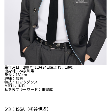
生年月日：2007年12月24日生まれ、18歳
出身地：神奈川県
身長：180cm
趣味：観察
特技：ロックダンス
MBTI：INFJ
私を表すキーワード：未完成
6位：ISSA（柳谷伊冴）