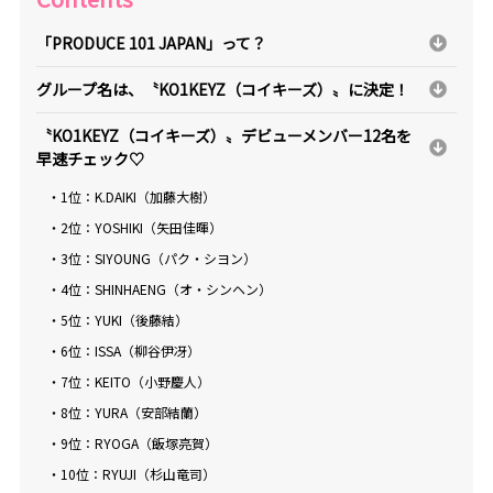
「PRODUCE 101 JAPAN」って？
グループ名は、〝KO1KEYZ（コイキーズ）〟に決定！
〝KO1KEYZ（コイキーズ）〟デビューメンバー12名を
早速チェック♡
・1位：K.DAIKI（加藤大樹）
・2位：YOSHIKI（矢田佳暉）
・3位：SIYOUNG（パク・シヨン）
・4位：SHINHAENG（オ・シンヘン）
・5位：YUKI（後藤結）
・6位：ISSA（柳谷伊冴）
・7位：KEITO（小野慶人）
・8位：YURA（安部結蘭）
・9位：RYOGA（飯塚亮賀）
・10位：RYUJI（杉山竜司）