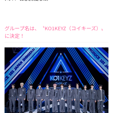
グループ名は、〝KO1KEYZ（コイキーズ）〟
に決定！