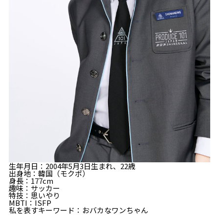
生年月日：2004年5月3日生まれ、22歳
出身地：韓国（モクポ）
身長：177cm
趣味：サッカー
特技：思いやり
MBTI：ISFP
私を表すキーワード：おバカなワンちゃん