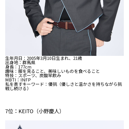
生年月日：2005年3月10日生まれ、21歳
出身地：群馬県
身長：177cm
趣味：服を見ること、美味しいものを食べること
特技：スポーツ、炭酸早飲み
MBTI：INFP
私を表すキーワード：優挑（優しさと温かさを持ちながら挑
戦し続ける）
7位：KEITO（小野慶人）