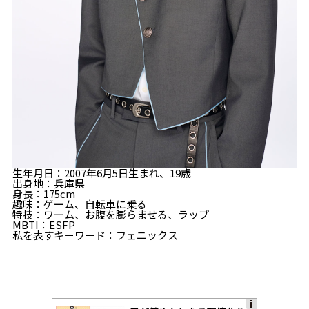
生年月日：2007年6月5日生まれ、19歳
出身地：兵庫県
身長：175cm
趣味：ゲーム、自転車に乗る
特技：ワーム、お腹を膨らませる、ラップ
MBTI：ESFP
私を表すキーワード：フェニックス