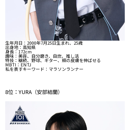
生年月日：2000年7月25日生まれ、25歳
出身地：高知県
身長：172cm
趣味：美容、自分磨き、自炊、推し活
特技：継続、野球、ギター、頬の皮膚を伸ばせる
MBTI：ENTJ
私を表すキーワード：マラソンランナー
8位：YURA（安部結蘭）