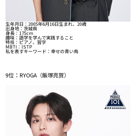
生年月日：2005年6月16日生まれ、20歳
出身地：茨城県
身長：175cm
趣味：語学を学んで実践すること
特技：ピアノ、習字
MBTI：ISTP
私を表すキーワード：幸せの青い鳥
9位：RYOGA（飯塚亮賀）