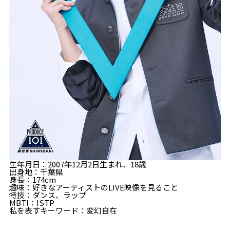
生年月日：2007年12月2日生まれ、18歳
出身地：千葉県
身長：174cm
趣味：好きなアーティストのLIVE映像を見ること
特技：ダンス、ラップ
MBTI：ISTP
私を表すキーワード：変幻自在