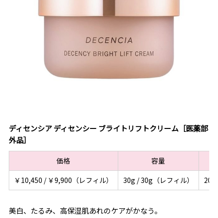
ディセンシア ディセンシー ブライトリフトクリーム［医薬部
外品］
価格
容量
￥10,450 / ￥9,900（レフィル）
30g / 30g（レフィル）
202
美白、たるみ、高保湿肌あれのケアがかなう。