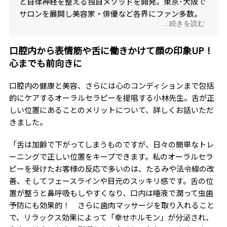
と自律神経を整える独自メソッドを開発。東京･大阪で
サロンを展開し美容家・俳優など各界にファン多数。
...続きを読む
国内外でセミナーや医院研修を行う。
口腔内から表情筋や舌に働きかけて顔の印象UP！
心までも前向きに
口腔内の健康と美容、さらには心のコンディションまで包括
的にケアするオーラルセラピーを提唱する小林先生。舌が正
しい位置にあることのメリットについて、詳しくお話いただ
きました。
「舌は加齢で下がってしまうものですが、日々の簡単なトレ
ーニングで正しい位置をキープできます。私のオーラルセラ
ピーを受けたお客様の反応で多いのは、たるみや法令線の改
善、そしてフェースラインや目元のスッキリ感です。舌の位
置が整うと鼻呼吸もしやすくなり、口内は唾液で潤って虫歯
予防にも効果的！ さらに歯肉マッサージを取り入れること
で、リラックス効果によって「幸せホルモン」が分泌され、