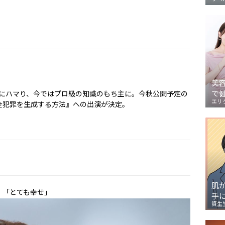
美
で
にハマり、今ではプロ級の知識のもち主に。今秋公開予定の
エリ
全犯罪を生成する方法』への出演が決定。
肌
」「とても幸せ」
手
資生