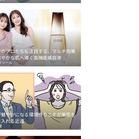
容のプロたちも注目する、マルチ効果
健やかな肌へ導く高機能美容液
クシール
が健やかになる環境作りこそが美肌を
に入れる近道
堂