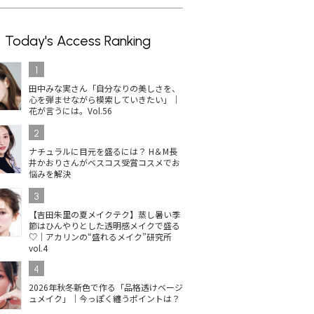
Today's Access Ranking
1
田中みな実さん「自分なりの美しさを、
心を弾ませながら模索していきたい」｜
花が言うには。Vol.56
2
ナチュラルに目元を盛るには？ H＆M長
井かおりさんがベスコス受賞コスメでお
悩みを解決
3
【吉田朱里の夏メイクテク】蒸し暑い季
節はひんやりとした透明感メイクで盛る
♡｜アカリンの“盛れるメイク”研究所
vol.4
4
2026年秋冬新色で作る「品格透けベージ
ュメイク」｜今っぽく纏うポイントは？