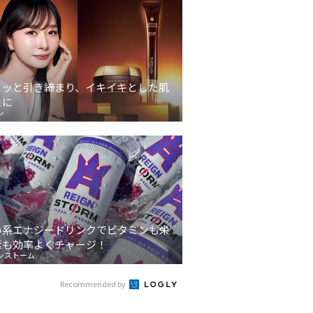
ュッと引き締まり、イキイキとした肌
象に
ン
い系エナジードリンクでビタミンも栄
素も効率よくチャージ！
ンストーム
Recommended by