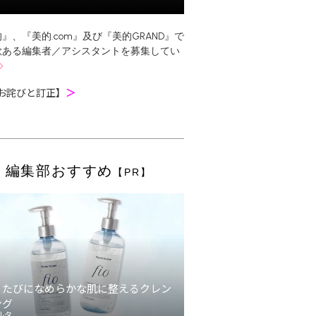
』、『美的.com』及び『美的GRAND』で
欲ある編集者／アシスタントを募集してい
お詫びと訂正】
＞
編集部おすすめ
【PR】
うたびになめらかな肌に整えるクレン
ング
ルタ