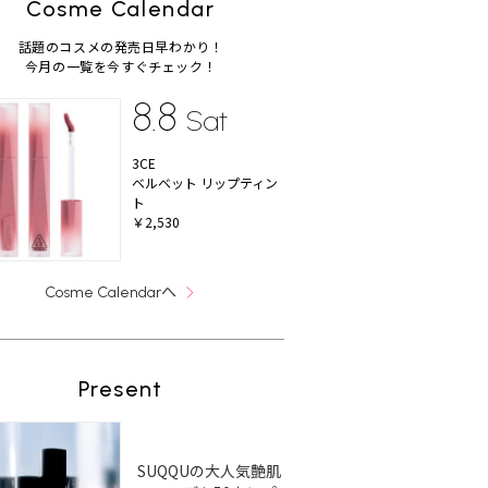
Cosme Calendar
話題のコスメの発売日早わかり！
今月の一覧を今すぐチェック！
8.8
Sat
3CE
ベルベット リップティン
ト
￥2,530
へ
Cosme Calendar
Present
SUQQUの大人気艶肌