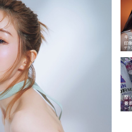
キ
印
ゲラ
整
養
レイ