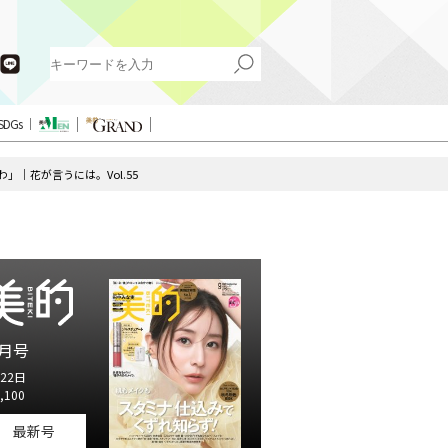
SDGs
｜花が言うには。Vol.55
月号
22日
,100
最新号