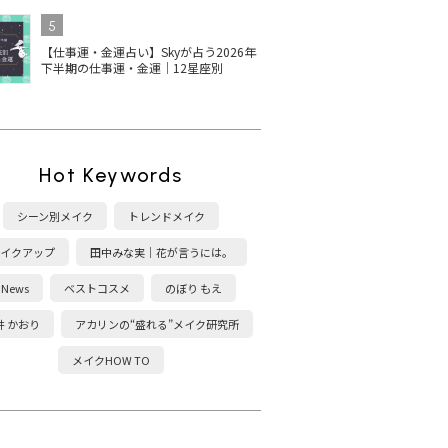
5
【仕事運・金運占い】Skyが占う2026年
下半期の仕事運・金運｜12星座別
Hot Keywords
シーン別メイク
トレンドメイク
イクアップ
田中みな実｜花が言うには。
News
ベストコスメ
のぼり もえ
井 かおり
アカリンの“盛れる”メイク研究所
メイクHOW TO