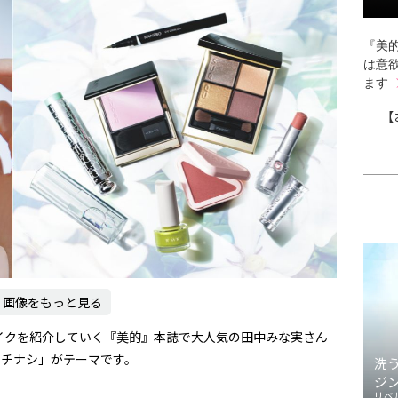
『美的
は意
ます
【
画像をもっと見る
イクを紹介していく『美的』本誌で大人気の田中みな実さん
クチナシ」がテーマです。
洗
ジ
リベ