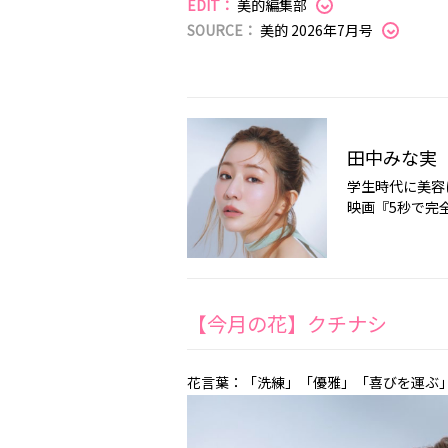
EDIT：
美的編集部
SOURCE：
美的 2026年7月号
田中みな実
学生時代に美容
映画『5秒で完
【今月の花】クチナシ
花言葉：「洗練」「優雅」「喜びを運ぶ