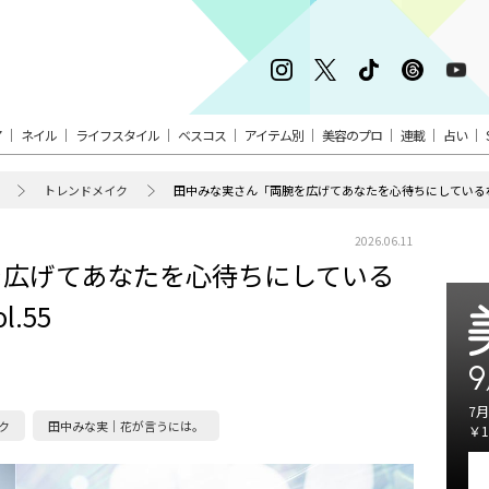
ア
ネイル
ライフスタイル
ベスコス
アイテム別
美容のプロ
連載
占い
トレンドメイク
田中みな実さん「両腕を広げてあなたを心待ちにしているわ」
2026.06.11
を広げてあなたを心待ちにしている
.55
9
7月
ク
田中みな実｜花が言うには。
￥1